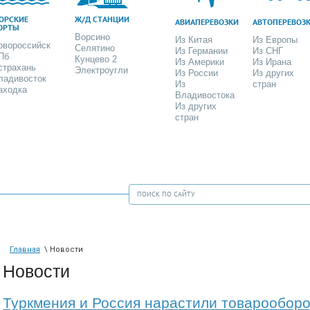
ОРСКИЕ
Ж/Д СТАНЦИИ
АВИАПЕРЕВОЗКИ
АВТОПЕРЕВОЗ
ОРТЫ
Ворсино
Из Китая
Из Европы
овороссийск
Селятино
Из Германии
Из СНГ
Пб
Кунцево 2
Из Америки
Из Ирана
страхань
Электроугли
Из России
Из других
ладивосток
Из
стран
аходка
Владивостока
Из других
стран
Главная
\ Новости
Новости
Туркмения и Россия нарастили товарооборо