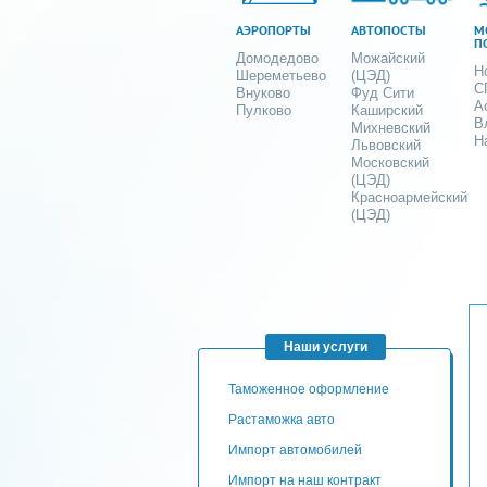
АЭРОПОРТЫ
АВТОПОСТЫ
М
П
Домодедово
Можайский
Н
Шереметьево
(ЦЭД)
С
Внуково
Фуд Сити
А
Пулково
Каширский
В
Михневский
Н
Львовский
Московский
(ЦЭД)
Красноармейский
(ЦЭД)
Наши услуги
таможенное оформление
Растаможка авто
Импорт автомобилей
импорт на наш контракт