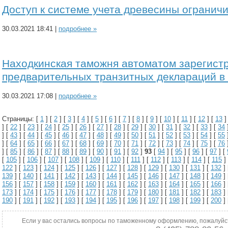
Доступ к системе учета древесины огранич
30.03.2021 18:41 |
подробнее »
Находкинская таможня автоматом зарегист
предварительных транзитных деклараций в
30.03.2021 17:08 |
подробнее »
Страницы: [
1
] [
2
] [
3
] [
4
] [
5
] [
6
] [
7
] [
8
] [
9
] [
10
] [
11
] [
12
] [
13
]
] [
22
] [
23
] [
24
] [
25
] [
26
] [
27
] [
28
] [
29
] [
30
] [
31
] [
32
] [
33
] [
34
] [
43
] [
44
] [
45
] [
46
] [
47
] [
48
] [
49
] [
50
] [
51
] [
52
] [
53
] [
54
] [
55
] [
64
] [
65
] [
66
] [
67
] [
68
] [
69
] [
70
] [
71
] [
72
] [
73
] [
74
] [
75
] [
76
] [
85
] [
86
] [
87
] [
88
] [
89
] [
90
] [
91
] [
92
]
93
[
94
] [
95
] [
96
] [
97
] [
[
105
] [
106
] [
107
] [
108
] [
109
] [
110
] [
111
] [
112
] [
113
] [
114
] [
115
]
122
] [
123
] [
124
] [
125
] [
126
] [
127
] [
128
] [
129
] [
130
] [
131
] [
132
]
139
] [
140
] [
141
] [
142
] [
143
] [
144
] [
145
] [
146
] [
147
] [
148
] [
149
]
156
] [
157
] [
158
] [
159
] [
160
] [
161
] [
162
] [
163
] [
164
] [
165
] [
166
]
173
] [
174
] [
175
] [
176
] [
177
] [
178
] [
179
] [
180
] [
181
] [
182
] [
183
]
190
] [
191
] [
192
] [
193
] [
194
] [
195
] [
196
] [
197
] [
198
] [
199
] [
200
]
Если у вас остались вопросы по таможенному оформлению, пожалуйс