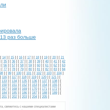
или
рировала
 13 раз больше
 [
14
] [
15
] [
16
] [
17
] [
18
] [
19
] [
20
] [
21
] [
35
] [
36
] [
37
] [
38
] [
39
] [
40
] [
41
] [
42
] [
56
] [
57
] [
58
] [
59
] [
60
] [
61
] [
62
] [
63
] [
77
] [
78
] [
79
] [
80
] [
81
] [
82
] [
83
] [
84
98
] [
99
] [
100
] [
101
] [
102
] [
103
] [
104
]
 [
116
] [
117
] [
118
] [
119
] [
120
] [
121
] [
 [
133
] [
134
] [
135
] [
136
] [
137
] [
138
] [
 [
150
] [
151
] [
152
] [
153
] [
154
] [
155
] [
 [
167
] [
168
] [
169
] [
170
] [
171
] [
172
] [
 [
184
] [
185
] [
186
] [
187
] [
188
] [
189
] [
 [
201
] [
202
] [
203
] [
204
] [
205
]
та, свяжитесь с нашими специалистами