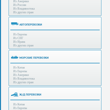
Из Америки
80-
e-mail:
info@s-standard.ru
Из России
56
Из Владивостока
Из других стран
Бесплатные
консультации
для
АВТОПЕРЕВОЗКИ
юр.лиц.
(Без
Из Европы
выходных
Из СНГ
-
Из Ирана
с
Из других стран
8:00
до
21:30)
МОРСКИЕ ПЕРЕВОЗКИ
Таможенное
Из Китая
оформление
Из Европы
грузов
Из Америки
в
Из Владивостока
аэропортах
Из других стран
Москвы
-
Шереметьево,
Ж/Д ПЕРЕВОЗКИ
Домодедово
и
Из Китая
Внуково,
Из Европы