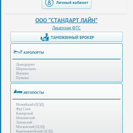
Личный кабинет
таможенные
перевозки
ООО “СТАНДАРТ ЛАЙН”
консультации
Лицензия ФТС
ТАМОЖЕННЫЙ БРОКЕР
Получение
ЭЦП
за
АЭРОПОРТЫ
сутки
Домодедово
Иные
Шереметьево
услуги
Внуково
Пулково
Опыт
оформления
АВТОПОСТЫ
Нас
Можайский (ЦЭД)
рекомендует
Фуд Сити
Каширский
Михневский
Львовский
Таможенные
Московский (ЦЭД)
процедуры
Красноармейский (ЦЭД)