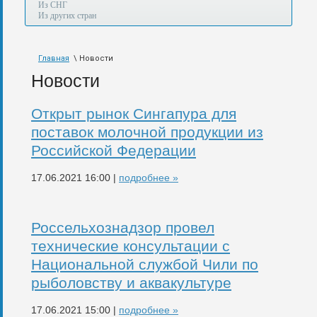
а
Из СНГ
также
Из других стран
авиа,
авто,
морем
Главная
\ Новости
и
по
Новости
железной
дороге.
Открыт рынок Сингапура для
поставок молочной продукции из
Российской Федерации
17.06.2021 16:00 |
подробнее »
Россельхознадзор провел
технические консультации с
Национальной службой Чили по
рыболовству и аквакультуре
17.06.2021 15:00 |
подробнее »