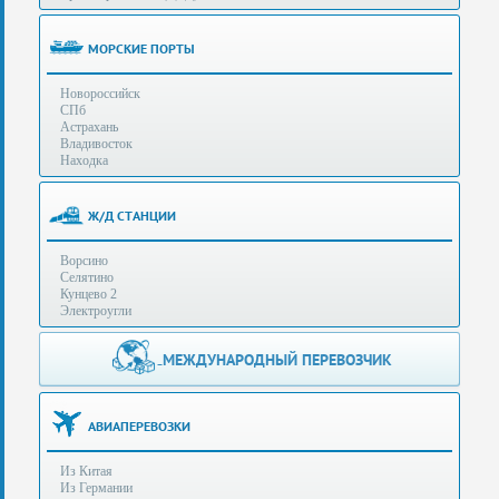
(особенности):
Полезная
МОРСКИЕ ПОРТЫ
информация
Новороссийск
СПб
Стоимость
Астрахань
услуг
Владивосток
Находка
Контакты
Ж/Д СТАНЦИИ
Заказать
Ворсино
звонок
Селятино
Кунцево 2
Сделать
Электроугли
запрос
Дополнительные
МЕЖДУНАРОДНЫЙ ПЕРЕВОЗЧИК
Многоканальный
телефоны:
телефон:
+7 (929) 575-
+7
96-62
АВИАПЕРЕВОЗКИ
(495)
+7 (925) 104-
Из Китая
15-94
788-
Из Германии