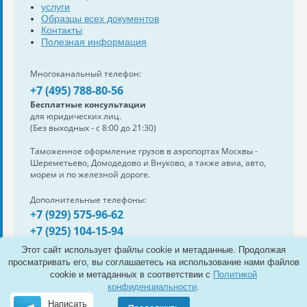
услуги
Образцы всех документов
Контакты
Полезная информация
Многоканальный телефон:
+7 (495) 788-80-56
Бесплатные консультации
для юридических лиц.
(Без выходных - с 8:00 до 21:30)
Таможенное оформление грузов в аэропортах Москвы -
Шереметьево, Домодедово и Внуково, а также авиа, авто,
морем и по железной дороге.
Дополнительные телефоны:
+7 (929) 575-96-62
+7 (925) 104-15-94
Также нам можно написать:
Этот сайт использует файлы cookie и метаданные. Продолжая
e-mail:
info@s-standard.ru
просматривать его, вы соглашаетесь на использование нами файлов
cookie и метаданных в соответствии с
Политикой
Полная версия сайта
конфиденциальности
.
Написать