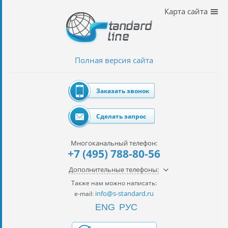
Наши
Карта сайта
услуги
таможенное
оформление
Полная версия сайта
Растаможка
авто
Заказать звонок
Импорт
автомобилей
Сделать запрос
импорт
на
Многоканальный телефон:
наш
+7 (495) 788-80-56
контракт
Дополнительные телефоны:
сертификация
Также нам можно написать:
товаров
info@s-standard.ru
e-mail:
ENG
РУС
авиаперевозки
грузов