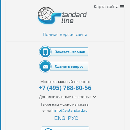
Наши
Карта сайта
услуги
таможенное
оформление
Полная версия сайта
Растаможка
авто
Заказать звонок
Импорт
автомобилей
Сделать запрос
импорт
на
Многоканальный телефон:
наш
+7 (495) 788-80-56
контракт
Дополнительные телефоны:
сертификация
Также нам можно написать:
товаров
info@s-standard.ru
e-mail:
ENG
РУС
авиаперевозки
грузов