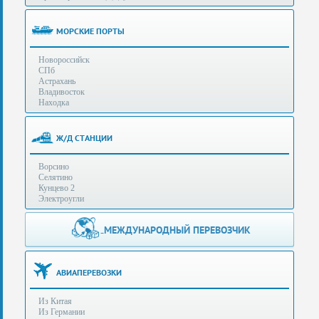
(особенности):
Полезная
МОРСКИЕ ПОРТЫ
информация
Новороссийск
СПб
Стоимость
Астрахань
услуг
Владивосток
Находка
Контакты
Ж/Д СТАНЦИИ
Заказать
Ворсино
звонок
Селятино
Кунцево 2
Сделать
Электроугли
запрос
Дополнительные
МЕЖДУНАРОДНЫЙ ПЕРЕВОЗЧИК
Многоканальный
телефоны:
телефон:
+7 (929) 575-
+7
96-62
АВИАПЕРЕВОЗКИ
(495)
+7 (925) 104-
Из Китая
15-94
788-
Из Германии