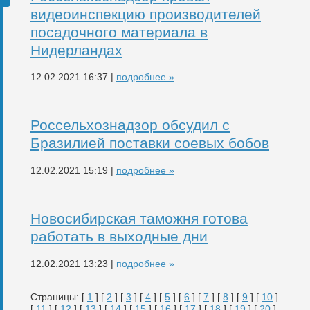
видеоинспекцию производителей
посадочного материала в
Нидерландах
12.02.2021 16:37 |
подробнее »
Россельхознадзор обсудил с
Бразилией поставки соевых бобов
12.02.2021 15:19 |
подробнее »
Новосибирская таможня готова
работать в выходные дни
12.02.2021 13:23 |
подробнее »
Страницы: [
1
] [
2
] [
3
] [
4
] [
5
] [
6
] [
7
] [
8
] [
9
] [
10
]
[
11
] [
12
] [
13
] [
14
] [
15
] [
16
] [
17
] [
18
] [
19
] [
20
]