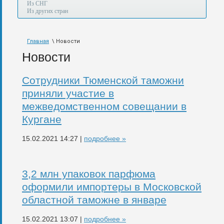
а
Из СНГ
также
Из других стран
авиа,
авто,
морем
Главная
\ Новости
и
по
Новости
железной
дороге.
Сотрудники Тюменской таможни
приняли участие в
межведомственном совещании в
Кургане
15.02.2021 14:27 |
подробнее »
3,2 млн упаковок парфюма
оформили импортеры в Московской
областной таможне в январе
15.02.2021 13:07 |
подробнее »