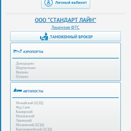
Личный кабинет
таможенные
перевозки
ООО “СТАНДАРТ ЛАЙН”
консультации
Лицензия ФТС
ТАМОЖЕННЫЙ БРОКЕР
Получение
ЭЦП
за
АЭРОПОРТЫ
сутки
Домодедово
Иные
Шереметьево
услуги
Внуково
Пулково
Опыт
оформления
АВТОПОСТЫ
Нас
Можайский (ЦЭД)
рекомендует
Фуд Сити
Каширский
Михневский
Львовский
Таможенные
Московский (ЦЭД)
процедуры
Красноармейский (ЦЭД)