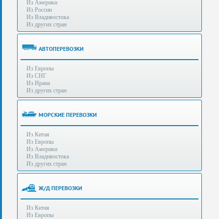
Из Америки
80-
e-mail:
info@s-standard.ru
Из России
56
Из Владивостока
Из других стран
Бесплатные
консультации
для
АВТОПЕРЕВОЗКИ
юр.лиц.
(Без
Из Европы
выходных
Из СНГ
-
Из Ирана
с
Из других стран
8:00
до
21:30)
МОРСКИЕ ПЕРЕВОЗКИ
Таможенное
Из Китая
оформление
Из Европы
грузов
Из Америки
в
Из Владивостока
аэропортах
Из других стран
Москвы
-
Шереметьево,
Ж/Д ПЕРЕВОЗКИ
Домодедово
и
Из Китая
Внуково,
Из Европы