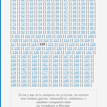
[
21
] [
22
] [
23
] [
24
] [
25
] [
26
] [
27
] [
28
] [
29
] [
30
]
[
31
] [
32
] [
33
] [
34
] [
35
] [
36
] [
37
] [
38
] [
39
] [
40
]
[
41
] [
42
] [
43
] [
44
] [
45
] [
46
] [
47
] [
48
] [
49
] [
50
]
[
51
] [
52
] [
53
] [
54
] [
55
] [
56
] [
57
] [
58
] [
59
] [
60
]
[
61
] [
62
] [
63
] [
64
] [
65
] [
66
] [
67
] [
68
] [
69
] [
70
]
[
71
] [
72
] [
73
] [
74
] [
75
] [
76
] [
77
] [
78
] [
79
] [
80
]
[
81
] [
82
] [
83
] [
84
] [
85
] [
86
] [
87
] [
88
] [
89
] [
90
]
[
91
] [
92
] [
93
] [
94
] [
95
] [
96
] [
97
] [
98
] [
99
] [
100
] [
101
] [
102
] [
103
] [
104
] [
105
] [
106
] [
107
] [
108
]
[
109
] [
110
] [
111
] [
112
] [
113
] [
114
] [
115
] [
116
] [
117
] [
118
] [
119
]
120
[
121
] [
122
] [
123
] [
124
] [
125
] [
126
] [
127
] [
128
] [
129
] [
130
] [
131
] [
132
] [
133
]
[
134
] [
135
] [
136
] [
137
] [
138
] [
139
] [
140
] [
141
] [
142
] [
143
] [
144
] [
145
] [
146
] [
147
] [
148
] [
149
] [
150
] [
151
] [
152
] [
153
] [
154
] [
155
] [
156
] [
157
] [
158
] [
159
] [
160
] [
161
] [
162
] [
163
] [
164
] [
165
] [
166
] [
167
] [
168
] [
169
] [
170
] [
171
] [
172
] [
173
] [
174
] [
175
] [
176
] [
177
] [
178
] [
179
] [
180
] [
181
] [
182
] [
183
] [
184
] [
185
] [
186
] [
187
] [
188
] [
189
] [
190
] [
191
] [
192
] [
193
] [
194
] [
195
] [
196
] [
197
] [
198
] [
199
] [
200
] [
201
] [
202
] [
203
] [
204
] [
205
]
Если у вас есть вопросы по услугам, по оплате
или любые другие, пожалуйста, свяжитесь с
нашими специалистами
по телефону в Москве: