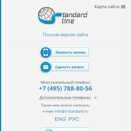
Наши
Карта сайта
услуги
таможенное
оформление
Полная версия сайта
Растаможка
авто
Заказать звонок
Импорт
автомобилей
Сделать запрос
импорт
на
Многоканальный телефон:
наш
+7 (495) 788-80-56
контракт
Дополнительные телефоны:
сертификация
Также нам можно написать:
товаров
info@s-standard.ru
e-mail:
ENG
РУС
авиаперевозки
грузов