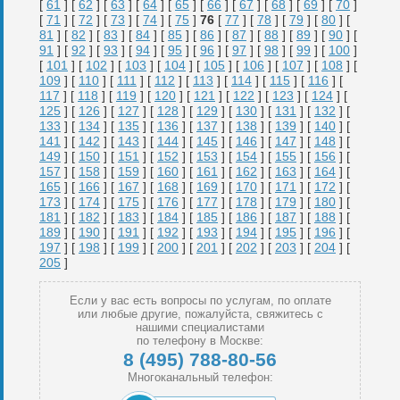
[
61
] [
62
] [
63
] [
64
] [
65
] [
66
] [
67
] [
68
] [
69
] [
70
]
[
71
] [
72
] [
73
] [
74
] [
75
]
76
[
77
] [
78
] [
79
] [
80
] [
81
] [
82
] [
83
] [
84
] [
85
] [
86
] [
87
] [
88
] [
89
] [
90
] [
91
] [
92
] [
93
] [
94
] [
95
] [
96
] [
97
] [
98
] [
99
] [
100
]
[
101
] [
102
] [
103
] [
104
] [
105
] [
106
] [
107
] [
108
] [
109
] [
110
] [
111
] [
112
] [
113
] [
114
] [
115
] [
116
] [
117
] [
118
] [
119
] [
120
] [
121
] [
122
] [
123
] [
124
] [
125
] [
126
] [
127
] [
128
] [
129
] [
130
] [
131
] [
132
] [
133
] [
134
] [
135
] [
136
] [
137
] [
138
] [
139
] [
140
] [
141
] [
142
] [
143
] [
144
] [
145
] [
146
] [
147
] [
148
] [
149
] [
150
] [
151
] [
152
] [
153
] [
154
] [
155
] [
156
] [
157
] [
158
] [
159
] [
160
] [
161
] [
162
] [
163
] [
164
] [
165
] [
166
] [
167
] [
168
] [
169
] [
170
] [
171
] [
172
] [
173
] [
174
] [
175
] [
176
] [
177
] [
178
] [
179
] [
180
] [
181
] [
182
] [
183
] [
184
] [
185
] [
186
] [
187
] [
188
] [
189
] [
190
] [
191
] [
192
] [
193
] [
194
] [
195
] [
196
] [
197
] [
198
] [
199
] [
200
] [
201
] [
202
] [
203
] [
204
] [
205
]
Если у вас есть вопросы по услугам, по оплате
или любые другие, пожалуйста, свяжитесь с
нашими специалистами
по телефону в Москве:
8 (495) 788-80-56
Многоканальный телефон: