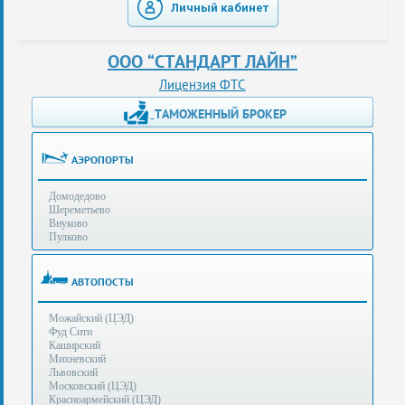
Личный кабинет
таможенные
перевозки
ООО “СТАНДАРТ ЛАЙН”
консультации
Лицензия ФТС
ТАМОЖЕННЫЙ БРОКЕР
Получение
ЭЦП
за
АЭРОПОРТЫ
сутки
Домодедово
Иные
Шереметьево
услуги
Внуково
Пулково
Опыт
оформления
АВТОПОСТЫ
Нас
Можайский (ЦЭД)
рекомендует
Фуд Сити
Каширский
Михневский
Львовский
Таможенные
Московский (ЦЭД)
процедуры
Красноармейский (ЦЭД)