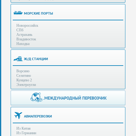
(особенности):
Полезная
МОРСКИЕ ПОРТЫ
информация
Новороссийск
СПб
Стоимость
Астрахань
услуг
Владивосток
Находка
Контакты
Ж/Д СТАНЦИИ
Заказать
Ворсино
звонок
Селятино
Кунцево 2
Сделать
Электроугли
запрос
Дополнительные
МЕЖДУНАРОДНЫЙ ПЕРЕВОЗЧИК
Многоканальный
телефоны:
телефон:
+7 (929) 575-
+7
96-62
АВИАПЕРЕВОЗКИ
(495)
+7 (925) 104-
Из Китая
15-94
788-
Из Германии