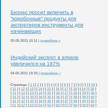
Бизнес просит включить в
"коробочные" продукты для
экспортеров инструменты для
начинающих
05.05.2021 10:11 |
подробнее »
Индийский экспорт в апреле
увеличился на 197%
04.05.2021 19:33 |
подробнее »
Страницы: [
1
] [
2
] [
3
] [
4
] [
5
] [
6
] [
7
] [
8
] [
9
] [
10
]
[
11
] [
12
] [
13
] [
14
] [
15
] [
16
] [
17
] [
18
] [
19
] [
20
]
[
21
] [
22
] [
23
] [
24
] [
25
] [
26
] [
27
] [
28
] [
29
] [
30
]
[
31
] [
32
] [
33
] [
34
] [
35
] [
36
] [
37
] [
38
] [
39
] [
40
]
[
41
] [
42
] [
43
] [
44
] [
45
] [
46
] [
47
] [
48
] [
49
] [
50
]
[
51
] [
52
] [
53
] [
54
] [
55
] [
56
] [
57
] [
58
] [
59
] [
60
]