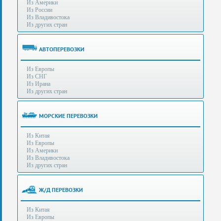
Из Америки
80-
e-mail:
info@s-standard.ru
Из России
56
Из Владивостока
Из других стран
Бесплатные
консультации
для
АВТОПЕРЕВОЗКИ
юр.лиц.
(Без
Из Европы
выходных
Из СНГ
-
Из Ирана
с
Из других стран
8:00
до
21:30)
МОРСКИЕ ПЕРЕВОЗКИ
Таможенное
Из Китая
оформление
Из Европы
грузов
Из Америки
в
Из Владивостока
аэропортах
Из других стран
Москвы
-
Шереметьево,
Ж/Д ПЕРЕВОЗКИ
Домодедово
и
Из Китая
Внуково,
Из Европы