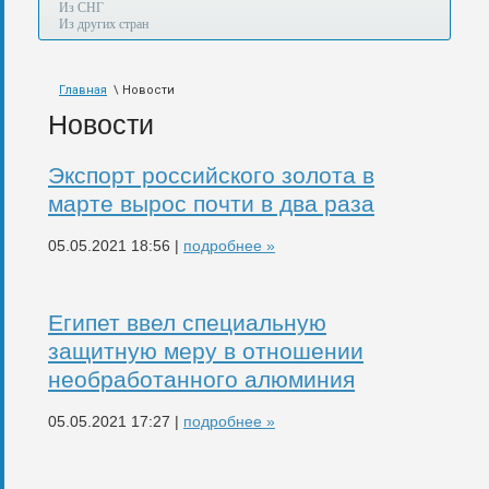
а
Из СНГ
также
Из других стран
авиа,
авто,
морем
Главная
\ Новости
и
по
Новости
железной
дороге.
Экспорт российского золота в
марте вырос почти в два раза
05.05.2021 18:56 |
подробнее »
Египет ввел специальную
защитную меру в отношении
необработанного алюминия
05.05.2021 17:27 |
подробнее »