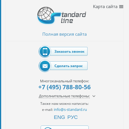
Наши
Карта сайта
услуги
таможенное
оформление
Полная версия сайта
Растаможка
авто
Заказать звонок
Импорт
автомобилей
Сделать запрос
импорт
на
Многоканальный телефон:
наш
+7 (495) 788-80-56
контракт
Дополнительные телефоны:
сертификация
Также нам можно написать:
товаров
info@s-standard.ru
e-mail:
ENG
РУС
авиаперевозки
грузов