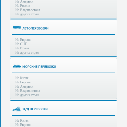
Из Америки
80-
e-mail:
info@s-standard.ru
Из России
56
Из Владивостока
Из других стран
Бесплатные
консультации
для
АВТОПЕРЕВОЗКИ
юр.лиц.
(Без
Из Европы
выходных
Из СНГ
-
Из Ирана
с
Из других стран
8:00
до
21:30)
МОРСКИЕ ПЕРЕВОЗКИ
Таможенное
Из Китая
оформление
Из Европы
грузов
Из Америки
в
Из Владивостока
аэропортах
Из других стран
Москвы
-
Шереметьево,
Ж/Д ПЕРЕВОЗКИ
Домодедово
и
Из Китая
Внуково,
Из Европы