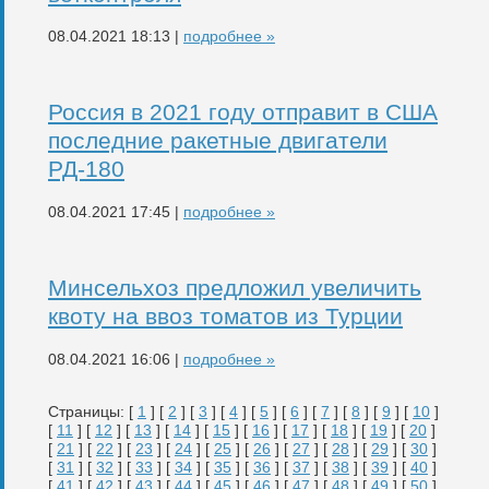
08.04.2021 18:13 |
подробнее »
Россия в 2021 году отправит в США
последние ракетные двигатели
РД-180
08.04.2021 17:45 |
подробнее »
Минсельхоз предложил увеличить
квоту на ввоз томатов из Турции
08.04.2021 16:06 |
подробнее »
Страницы: [
1
] [
2
] [
3
] [
4
] [
5
] [
6
] [
7
] [
8
] [
9
] [
10
]
[
11
] [
12
] [
13
] [
14
] [
15
] [
16
] [
17
] [
18
] [
19
] [
20
]
[
21
] [
22
] [
23
] [
24
] [
25
] [
26
] [
27
] [
28
] [
29
] [
30
]
[
31
] [
32
] [
33
] [
34
] [
35
] [
36
] [
37
] [
38
] [
39
] [
40
]
[
41
] [
42
] [
43
] [
44
] [
45
] [
46
] [
47
] [
48
] [
49
] [
50
]