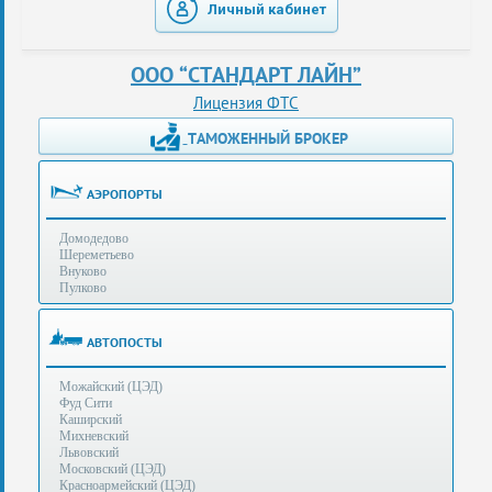
Личный кабинет
таможенные
перевозки
ООО “СТАНДАРТ ЛАЙН”
консультации
Лицензия ФТС
ТАМОЖЕННЫЙ БРОКЕР
Получение
ЭЦП
за
АЭРОПОРТЫ
сутки
Домодедово
Иные
Шереметьево
услуги
Внуково
Пулково
Опыт
оформления
АВТОПОСТЫ
Нас
Можайский (ЦЭД)
рекомендует
Фуд Сити
Каширский
Михневский
Львовский
Таможенные
Московский (ЦЭД)
процедуры
Красноармейский (ЦЭД)