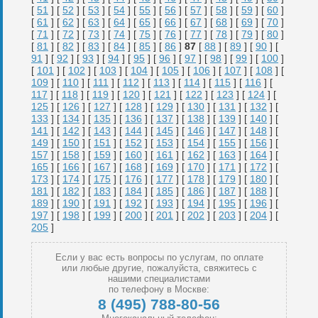
[
51
] [
52
] [
53
] [
54
] [
55
] [
56
] [
57
] [
58
] [
59
] [
60
]
[
61
] [
62
] [
63
] [
64
] [
65
] [
66
] [
67
] [
68
] [
69
] [
70
]
[
71
] [
72
] [
73
] [
74
] [
75
] [
76
] [
77
] [
78
] [
79
] [
80
]
[
81
] [
82
] [
83
] [
84
] [
85
] [
86
]
87
[
88
] [
89
] [
90
] [
91
] [
92
] [
93
] [
94
] [
95
] [
96
] [
97
] [
98
] [
99
] [
100
]
[
101
] [
102
] [
103
] [
104
] [
105
] [
106
] [
107
] [
108
] [
109
] [
110
] [
111
] [
112
] [
113
] [
114
] [
115
] [
116
] [
117
] [
118
] [
119
] [
120
] [
121
] [
122
] [
123
] [
124
] [
125
] [
126
] [
127
] [
128
] [
129
] [
130
] [
131
] [
132
] [
133
] [
134
] [
135
] [
136
] [
137
] [
138
] [
139
] [
140
] [
141
] [
142
] [
143
] [
144
] [
145
] [
146
] [
147
] [
148
] [
149
] [
150
] [
151
] [
152
] [
153
] [
154
] [
155
] [
156
] [
157
] [
158
] [
159
] [
160
] [
161
] [
162
] [
163
] [
164
] [
165
] [
166
] [
167
] [
168
] [
169
] [
170
] [
171
] [
172
] [
173
] [
174
] [
175
] [
176
] [
177
] [
178
] [
179
] [
180
] [
181
] [
182
] [
183
] [
184
] [
185
] [
186
] [
187
] [
188
] [
189
] [
190
] [
191
] [
192
] [
193
] [
194
] [
195
] [
196
] [
197
] [
198
] [
199
] [
200
] [
201
] [
202
] [
203
] [
204
] [
205
]
Если у вас есть вопросы по услугам, по оплате
или любые другие, пожалуйста, свяжитесь с
нашими специалистами
по телефону в Москве:
8 (495) 788-80-56