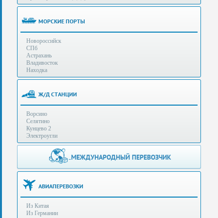
(особенности):
Полезная
МОРСКИЕ ПОРТЫ
информация
Новороссийск
СПб
Стоимость
Астрахань
услуг
Владивосток
Находка
Контакты
Ж/Д СТАНЦИИ
Заказать
Ворсино
звонок
Селятино
Кунцево 2
Сделать
Электроугли
запрос
Дополнительные
МЕЖДУНАРОДНЫЙ ПЕРЕВОЗЧИК
Многоканальный
телефоны:
телефон:
+7 (929) 575-
+7
96-62
АВИАПЕРЕВОЗКИ
(495)
+7 (925) 104-
Из Китая
15-94
788-
Из Германии