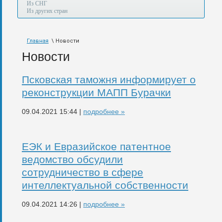
а
Из СНГ
также
Из других стран
авиа,
авто,
морем
Главная
\ Новости
и
по
Новости
железной
дороге.
Псковская таможня информирует о
реконструкции МАПП Бурачки
09.04.2021 15:44 |
подробнее »
ЕЭК и Евразийское патентное
ведомство обсудили
сотрудничество в сфере
интеллектуальной собственности
09.04.2021 14:26 |
подробнее »