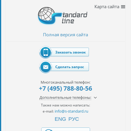
Наши
Карта сайта
услуги
таможенное
оформление
Полная версия сайта
Растаможка
авто
Заказать звонок
Импорт
автомобилей
Сделать запрос
импорт
на
Многоканальный телефон:
наш
+7 (495) 788-80-56
контракт
Дополнительные телефоны:
сертификация
Также нам можно написать:
товаров
info@s-standard.ru
e-mail:
ENG
РУС
авиаперевозки
грузов