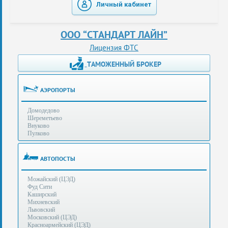
Личный кабинет
таможенные
перевозки
ООО “СТАНДАРТ ЛАЙН”
консультации
Лицензия ФТС
ТАМОЖЕННЫЙ БРОКЕР
Получение
ЭЦП
за
АЭРОПОРТЫ
сутки
Домодедово
Иные
Шереметьево
услуги
Внуково
Пулково
Опыт
оформления
АВТОПОСТЫ
Нас
Можайский (ЦЭД)
рекомендует
Фуд Сити
Каширский
Михневский
Львовский
Таможенные
Московский (ЦЭД)
процедуры
Красноармейский (ЦЭД)