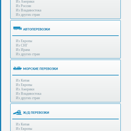
Из Америки
80-
e-mail:
info@s-standard.ru
Из России
56
Из Владивостока
Из других стран
Бесплатные
консультации
для
АВТОПЕРЕВОЗКИ
юр.лиц.
(Без
Из Европы
выходных
Из СНГ
-
Из Ирана
с
Из других стран
8:00
до
21:30)
МОРСКИЕ ПЕРЕВОЗКИ
Таможенное
Из Китая
оформление
Из Европы
грузов
Из Америки
в
Из Владивостока
аэропортах
Из других стран
Москвы
-
Шереметьево,
Ж/Д ПЕРЕВОЗКИ
Домодедово
и
Из Китая
Внуково,
Из Европы