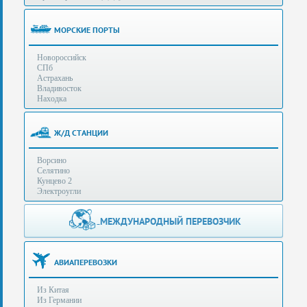
(особенности):
Полезная
МОРСКИЕ ПОРТЫ
информация
Новороссийск
СПб
Стоимость
Астрахань
услуг
Владивосток
Находка
Контакты
Ж/Д СТАНЦИИ
Заказать
Ворсино
звонок
Селятино
Кунцево 2
Сделать
Электроугли
запрос
Дополнительные
МЕЖДУНАРОДНЫЙ ПЕРЕВОЗЧИК
Многоканальный
телефоны:
телефон:
+7 (929) 575-
+7
96-62
АВИАПЕРЕВОЗКИ
(495)
+7 (925) 104-
Из Китая
15-94
788-
Из Германии