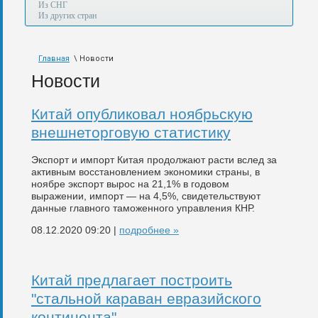
а
Из СНГ
также
Из других стран
авиа,
авто,
морем
Главная
\ Новости
и
по
Новости
железной
дороге.
Китай опубликовал ноябрьскую
внешнеторговую статистику
Экспорт и импорт Китая продолжают расти вслед за
активным восстановлением экономики страны, в
ноябре экспорт вырос на 21,1% в годовом
выражении, импорт — на 4,5%, свидетельствуют
данные главного таможенного управления КНР.
08.12.2020 09:20 |
подробнее »
Китай предлагает построить
"стальной караван евразийского
континента"