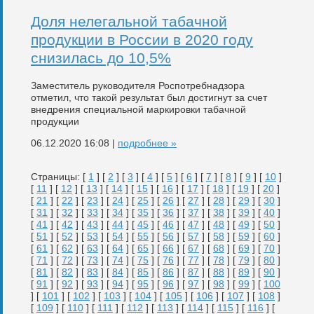
Доля нелегальной табачной
продукции в России в 2020 году
снизилась до 10,5%
Заместитель руководителя Роспотребнадзора
отметил, что такой результат был достигнут за счет
внедрения специальной маркировки табачной
продукции
06.12.2020 16:08 |
подробнее »
Страницы: [
1
] [
2
] [
3
] [
4
] [
5
] [
6
] [
7
] [
8
] [
9
] [
10
]
[
11
] [
12
] [
13
] [
14
] [
15
] [
16
] [
17
] [
18
] [
19
] [
20
]
[
21
] [
22
] [
23
] [
24
] [
25
] [
26
] [
27
] [
28
] [
29
] [
30
]
[
31
] [
32
] [
33
] [
34
] [
35
] [
36
] [
37
] [
38
] [
39
] [
40
]
[
41
] [
42
] [
43
] [
44
] [
45
] [
46
] [
47
] [
48
] [
49
] [
50
]
[
51
] [
52
] [
53
] [
54
] [
55
] [
56
] [
57
] [
58
] [
59
] [
60
]
[
61
] [
62
] [
63
] [
64
] [
65
] [
66
] [
67
] [
68
] [
69
] [
70
]
[
71
] [
72
] [
73
] [
74
] [
75
] [
76
] [
77
] [
78
] [
79
] [
80
]
[
81
] [
82
] [
83
] [
84
] [
85
] [
86
] [
87
] [
88
] [
89
] [
90
]
[
91
] [
92
] [
93
] [
94
] [
95
] [
96
] [
97
] [
98
] [
99
] [
100
] [
101
] [
102
] [
103
] [
104
] [
105
] [
106
] [
107
] [
108
]
[
109
] [
110
] [
111
] [
112
] [
113
] [
114
] [
115
] [
116
] [