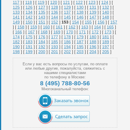
117
] [
118
] [
119
] [
120
] [
121
] [
122
] [
123
] [
124
] [
125
] [
126
] [
127
] [
128
] [
129
] [
130
] [
131
] [
132
] [
133
] [
134
] [
135
] [
136
] [
137
] [
138
] [
139
] [
140
] [
141
] [
142
] [
143
] [
144
] [
145
] [
146
] [
147
] [
148
] [
149
] [
150
] [
151
] [
152
]
153
[
154
] [
155
] [
156
] [
157
] [
158
] [
159
] [
160
] [
161
] [
162
] [
163
] [
164
] [
165
]
[
166
] [
167
] [
168
] [
169
] [
170
] [
171
] [
172
] [
173
] [
174
] [
175
] [
176
] [
177
] [
178
] [
179
] [
180
] [
181
] [
182
] [
183
] [
184
] [
185
] [
186
] [
187
] [
188
] [
189
] [
190
] [
191
] [
192
] [
193
] [
194
] [
195
] [
196
] [
197
] [
198
] [
199
] [
200
] [
201
] [
202
] [
203
] [
204
] [
205
]
Если у вас есть вопросы по услугам, по оплате
или любые другие, пожалуйста, свяжитесь с
нашими специалистами
по телефону в Москве:
8 (495) 788-80-56
Многоканальный телефон:
Заказать звонок
Сделать запрос