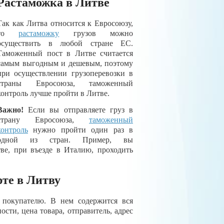
Растаможка в Литве
Так как Литва относится к Евросоюзу,
то
растаможку
грузов можно
осуществить в любой стране ЕС.
Таможенный пост в Литве считается
самым выгодным и дешевым, поэтому
при осуществлении грузоперевозки в
страны Евросоюза, таможенный
контроль лучше пройти в Литве.
Важно!
Если вы отправляете груз в
страну Евросоюза,
таможенный
контроль
нужно пройти один раз в
одной из стран. Пример, вы
ве, при въезде в Италию, проходить
те в Литву
т покупателю. В нем содержится вся
ости, цена товара, отправитель, адрес