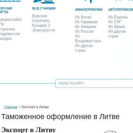
ОРСКИЕ
Ж/Д СТАНЦИИ
АВИАПЕРЕВОЗКИ
АВТОПЕРЕВОЗ
ОРТЫ
Ворсино
Из Китая
Из Европы
овороссийск
Селятино
Из Германии
Из СНГ
Пб
Кунцево 2
Из Америки
Из Ирана
страхань
Электроугли
Из России
Из других
ладивосток
Из
стран
аходка
Владивостока
Из других
стран
Главная
\ Экспорт в Литву
Таможенное оформление в Литве
Экспорт в Литву