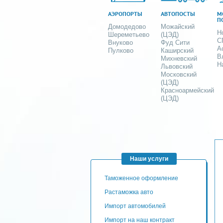
АЭРОПОРТЫ
АВТОПОСТЫ
М
П
Домодедово
Можайский
Н
Шереметьево
(ЦЭД)
С
Внуково
Фуд Сити
А
Пулково
Каширский
В
Михневский
Н
Львовский
Московский
(ЦЭД)
Красноармейский
(ЦЭД)
Наши услуги
таможенное оформление
Растаможка авто
Импорт автомобилей
импорт на наш контракт