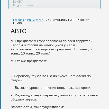
а
Из СНГ
также
Из других стран
авиа,
авто,
морем
Главная
\
Иные услуги
\ АВТОМОБИЛЬНЫЕ ПЕРЕВОЗКИ
и
ГРУЗОВ
по
железной
АВТО
дороге.
Мы предлагаем грузоперевозки по всей территории
Европы и России на имеющихся у нас в
наличии автотранспортных средствах (1,5 тонн., 5
тонн., 10 тонн., 20 тонн.).
Мы также предлагаем:
- Перевозку грузов по РФ
по схеме «от двери до
двери».
- Высокий уровень - низкие цены - сжатые сроки.
- Индивидуальную перевозку ваших грузов, а также и
сборных грузов.
Вместе с тем, мы осуществляем: