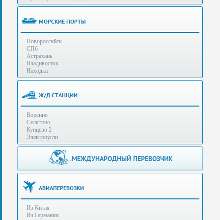
(особенности):
Полезная
МОРСКИЕ ПОРТЫ
информация
Новороссийск
СПб
Стоимость
Астрахань
услуг
Владивосток
Находка
Контакты
Ж/Д СТАНЦИИ
Заказать
Ворсино
звонок
Селятино
Кунцево 2
Сделать
Электроугли
запрос
Дополнительные
МЕЖДУНАРОДНЫЙ ПЕРЕВОЗЧИК
Многоканальный
телефоны:
телефон:
+7 (929) 575-
+7
96-62
АВИАПЕРЕВОЗКИ
(495)
+7 (925) 104-
Из Китая
15-94
788-
Из Германии