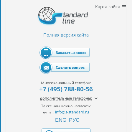
Наши
Карта сайта
услуги
таможенное
оформление
Полная версия сайта
Растаможка
авто
Заказать звонок
Импорт
автомобилей
Сделать запрос
импорт
на
Многоканальный телефон:
наш
+7 (495) 788-80-56
контракт
Дополнительные телефоны:
сертификация
Также нам можно написать:
товаров
info@s-standard.ru
e-mail:
ENG
РУС
авиаперевозки
грузов