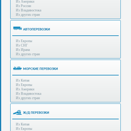
Из Америки
80-
e-mail:
info@s-standard.ru
Из России
56
Из Владивостока
Из других стран
Бесплатные
консультации
для
АВТОПЕРЕВОЗКИ
юр.лиц.
(Без
Из Европы
выходных
Из СНГ
-
Из Ирана
с
Из других стран
8:00
до
21:30)
МОРСКИЕ ПЕРЕВОЗКИ
Таможенное
Из Китая
оформление
Из Европы
грузов
Из Америки
в
Из Владивостока
аэропортах
Из других стран
Москвы
-
Шереметьево,
Ж/Д ПЕРЕВОЗКИ
Домодедово
и
Из Китая
Внуково,
Из Европы