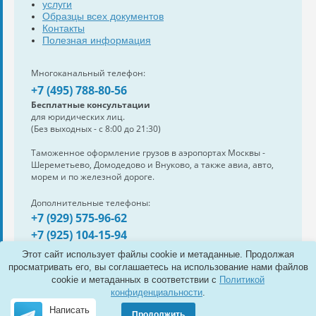
услуги
Образцы всех документов
Контакты
Полезная информация
Многоканальный телефон:
+7 (495) 788-80-56
Бесплатные консультации
для юридических лиц.
(Без выходных - с 8:00 до 21:30)
Таможенное оформление грузов в аэропортах Москвы -
Шереметьево, Домодедово и Внуково, а также авиа, авто,
морем и по железной дороге.
Дополнительные телефоны:
+7 (929) 575-96-62
+7 (925) 104-15-94
Также нам можно написать:
Этот сайт использует файлы cookie и метаданные. Продолжая
e-mail:
info@s-standard.ru
просматривать его, вы соглашаетесь на использование нами файлов
cookie и метаданных в соответствии с
Политикой
Полная версия сайта
конфиденциальности
.
Написать
Продолжить