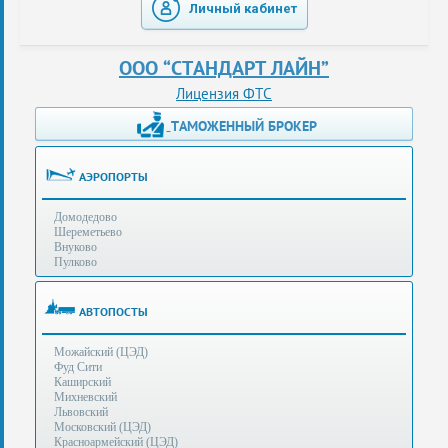
Личный кабинет
таможенные
перевозки
ООО “СТАНДАРТ ЛАЙН”
консультации
Лицензия ФТС
ТАМОЖЕННЫЙ БРОКЕР
Получение
ЭЦП
за
АЭРОПОРТЫ
сутки
Домодедово
Иные
Шереметьево
услуги
Внуково
Пулково
Опыт
оформления
АВТОПОСТЫ
Нас
Можайский (ЦЭД)
рекомендует
Фуд Сити
Каширский
Михневский
Львовский
Таможенные
Московский (ЦЭД)
процедуры
Красноармейский (ЦЭД)