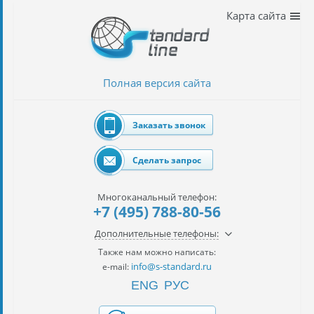
Наши
Карта сайта
услуги
таможенное
оформление
Полная версия сайта
Растаможка
авто
Заказать звонок
Импорт
автомобилей
Сделать запрос
импорт
на
Многоканальный телефон:
наш
+7 (495) 788-80-56
контракт
Дополнительные телефоны:
сертификация
Также нам можно написать:
товаров
info@s-standard.ru
e-mail:
ENG
РУС
авиаперевозки
грузов