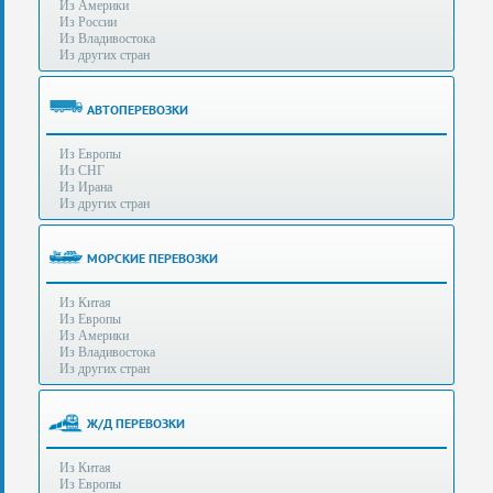
Из Америки
80-
e-mail:
info@s-standard.ru
Из России
56
Из Владивостока
Из других стран
Бесплатные
консультации
для
АВТОПЕРЕВОЗКИ
юр.лиц.
(Без
Из Европы
выходных
Из СНГ
-
Из Ирана
с
Из других стран
8:00
до
21:30)
МОРСКИЕ ПЕРЕВОЗКИ
Таможенное
Из Китая
оформление
Из Европы
грузов
Из Америки
в
Из Владивостока
аэропортах
Из других стран
Москвы
-
Шереметьево,
Ж/Д ПЕРЕВОЗКИ
Домодедово
и
Из Китая
Внуково,
Из Европы