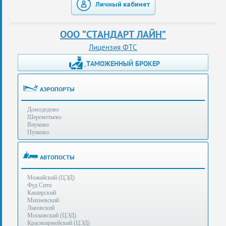
Личный кабинет
таможенные
перевозки
ООО “СТАНДАРТ ЛАЙН”
консультации
Лицензия ФТС
ТАМОЖЕННЫЙ БРОКЕР
Получение
ЭЦП
за
АЭРОПОРТЫ
сутки
Домодедово
Иные
Шереметьево
услуги
Внуково
Пулково
Опыт
оформления
АВТОПОСТЫ
Нас
Можайский (ЦЭД)
рекомендует
Фуд Сити
Каширский
Михневский
Львовский
Таможенные
Московский (ЦЭД)
процедуры
Красноармейский (ЦЭД)