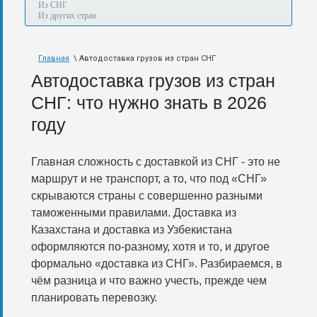
а
Из СНГ
также
Из других стран
авиа,
авто,
морем
Главная
\ Автодоставка грузов из стран СНГ
и
по
Автодоставка грузов из стран
железной
дороге.
СНГ: что нужно знать в 2026
году
Главная сложность с доставкой из СНГ - это не
маршрут и не транспорт, а то, что под «СНГ»
скрываются страны с совершенно разными
таможенными правилами. Доставка из
Казахстана и доставка из Узбекистана
оформляются по-разному, хотя и то, и другое
формально «доставка из СНГ». Разбираемся, в
чём разница и что важно учесть, прежде чем
планировать перевозку.