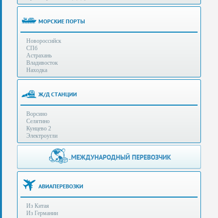
(особенности):
Полезная
МОРСКИЕ ПОРТЫ
информация
Новороссийск
СПб
Стоимость
Астрахань
услуг
Владивосток
Находка
Контакты
Ж/Д СТАНЦИИ
Заказать
Ворсино
звонок
Селятино
Кунцево 2
Сделать
Электроугли
запрос
Дополнительные
МЕЖДУНАРОДНЫЙ ПЕРЕВОЗЧИК
Многоканальный
телефоны:
телефон:
+7 (929) 575-
+7
96-62
АВИАПЕРЕВОЗКИ
(495)
+7 (925) 104-
Из Китая
15-94
788-
Из Германии