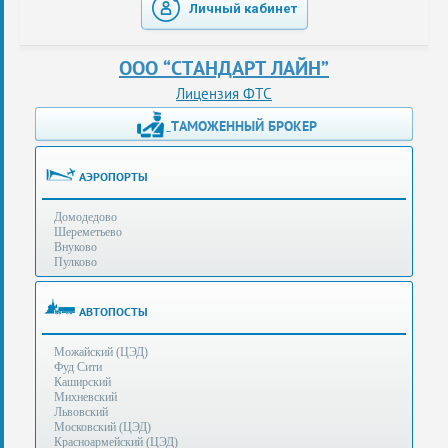
Личный кабинет
таможенные
перевозки
ООО “СТАНДАРТ ЛАЙН”
консультации
Лицензия ФТС
ТАМОЖЕННЫЙ БРОКЕР
Получение
ЭЦП
за
АЭРОПОРТЫ
сутки
Домодедово
Иные
Шереметьево
услуги
Внуково
Пулково
Опыт
оформления
АВТОПОСТЫ
Нас
Можайский (ЦЭД)
рекомендует
Фуд Сити
Каширский
Михневский
Львовский
Таможенные
Московский (ЦЭД)
процедуры
Красноармейский (ЦЭД)