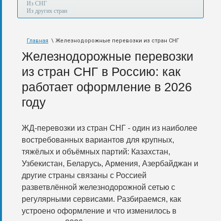
а
Из СНГ
также
Из других стран
авиа,
авто,
морем
Главная
\ Железнодорожные перевозки из стран СНГ
и
по
Железнодорожные перевозки
железной
дороге.
из стран СНГ в Россию: как
работает оформление в 2026
году
ЖД-перевозки из стран СНГ - один из наиболее
востребованных вариантов для крупных,
тяжёлых и объёмных партий: Казахстан,
Узбекистан, Беларусь, Армения, Азербайджан и
другие страны связаны с Россией
разветвлённой железнодорожной сетью с
регулярными сервисами. Разбираемся, как
устроено оформление и что изменилось в