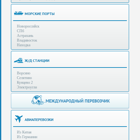
(особенности):
Полезная
МОРСКИЕ ПОРТЫ
информация
Новороссийск
СПб
Стоимость
Астрахань
услуг
Владивосток
Находка
Контакты
Ж/Д СТАНЦИИ
Заказать
Ворсино
звонок
Селятино
Кунцево 2
Сделать
Электроугли
запрос
Дополнительные
МЕЖДУНАРОДНЫЙ ПЕРЕВОЗЧИК
Многоканальный
телефоны:
телефон:
+7 (929) 575-
+7
96-62
АВИАПЕРЕВОЗКИ
(495)
+7 (925) 104-
Из Китая
15-94
788-
Из Германии