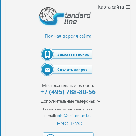
Наши
Карта сайта
услуги
таможенное
оформление
Полная версия сайта
Растаможка
авто
Заказать звонок
Импорт
автомобилей
Сделать запрос
импорт
на
Многоканальный телефон:
наш
+7 (495) 788-80-56
контракт
Дополнительные телефоны:
сертификация
Также нам можно написать:
товаров
info@s-standard.ru
e-mail:
ENG
РУС
авиаперевозки
грузов