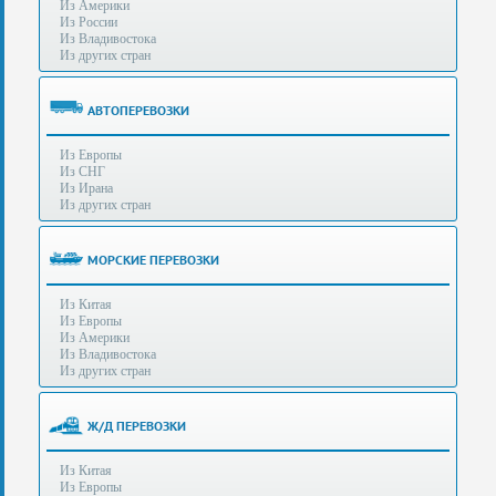
Из Америки
80-
e-mail:
info@s-standard.ru
Из России
56
Из Владивостока
Из других стран
Бесплатные
консультации
для
АВТОПЕРЕВОЗКИ
юр.лиц.
(Без
Из Европы
выходных
Из СНГ
-
Из Ирана
с
Из других стран
8:00
до
21:30)
МОРСКИЕ ПЕРЕВОЗКИ
Таможенное
Из Китая
оформление
Из Европы
грузов
Из Америки
в
Из Владивостока
аэропортах
Из других стран
Москвы
-
Шереметьево,
Ж/Д ПЕРЕВОЗКИ
Домодедово
и
Из Китая
Внуково,
Из Европы