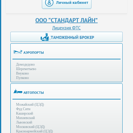
Личный кабинет
таможенные
перевозки
ООО “СТАНДАРТ ЛАЙН”
консультации
Лицензия ФТС
ТАМОЖЕННЫЙ БРОКЕР
Получение
ЭЦП
за
АЭРОПОРТЫ
сутки
Домодедово
Иные
Шереметьево
услуги
Внуково
Пулково
Опыт
оформления
АВТОПОСТЫ
Нас
Можайский (ЦЭД)
рекомендует
Фуд Сити
Каширский
Михневский
Львовский
Таможенные
Московский (ЦЭД)
процедуры
Красноармейский (ЦЭД)