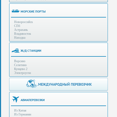
(особенности):
Полезная
МОРСКИЕ ПОРТЫ
информация
Новороссийск
СПб
Стоимость
Астрахань
услуг
Владивосток
Находка
Контакты
Ж/Д СТАНЦИИ
Заказать
Ворсино
звонок
Селятино
Кунцево 2
Сделать
Электроугли
запрос
Дополнительные
МЕЖДУНАРОДНЫЙ ПЕРЕВОЗЧИК
Многоканальный
телефоны:
телефон:
+7 (929) 575-
+7
96-62
АВИАПЕРЕВОЗКИ
(495)
+7 (925) 104-
Из Китая
15-94
788-
Из Германии