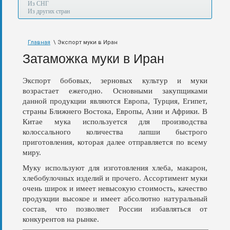
а
Из СНГ
также
Из других стран
авиа,
авто,
морем
Главная
\ Экспорт муки в Иран
и
по
Затаможка муки в Иран
железной
дороге.
Экспорт бобовых, зерновых культур и муки
возрастает ежегодно. Основными закупщиками
данной продукции являются Европа, Турция, Египет,
страны Ближнего Востока, Европы, Азии и Африки. В
Китае мука используется для производства
колоссального количества лапши быстрого
приготовления, которая далее отправляется по всему
миру.
Муку используют для изготовления хлеба, макарон,
хлебобулочных изделий и прочего. Ассортимент муки
очень широк и имеет невысокую стоимость, качество
продукции высокое и имеет абсолютно натуральный
состав, что позволяет России избавляться от
конкурентов на рынке.