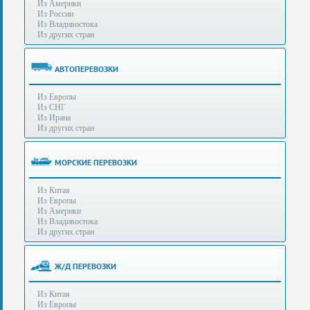
Из Америки
80-
e-mail:
info@s-standard.ru
Из России
56
Из Владивостока
Из других стран
Бесплатные
консультации
для
АВТОПЕРЕВОЗКИ
юр.лиц.
(Без
Из Европы
выходных
Из СНГ
-
Из Ирана
с
Из других стран
8:00
до
21:30)
МОРСКИЕ ПЕРЕВОЗКИ
Таможенное
Из Китая
оформление
Из Европы
грузов
Из Америки
в
Из Владивостока
аэропортах
Из других стран
Москвы
-
Шереметьево,
Ж/Д ПЕРЕВОЗКИ
Домодедово
и
Из Китая
Внуково,
Из Европы