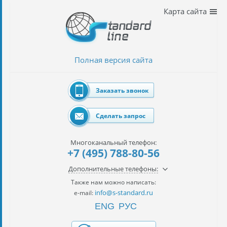
Наши
Карта сайта
услуги
таможенное
оформление
Полная версия сайта
Растаможка
авто
Заказать звонок
Импорт
автомобилей
Сделать запрос
импорт
на
Многоканальный телефон:
наш
+7 (495) 788-80-56
контракт
Дополнительные телефоны:
сертификация
Также нам можно написать:
товаров
info@s-standard.ru
e-mail:
ENG
РУС
авиаперевозки
грузов