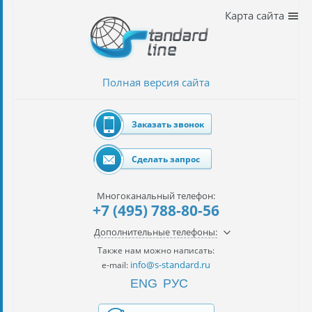
Наши
Карта сайта
услуги
таможенное
оформление
Полная версия сайта
Растаможка
авто
Заказать звонок
Импорт
автомобилей
Сделать запрос
импорт
на
Многоканальный телефон:
наш
+7 (495) 788-80-56
контракт
Дополнительные телефоны:
сертификация
Также нам можно написать:
товаров
info@s-standard.ru
e-mail:
ENG
РУС
авиаперевозки
грузов