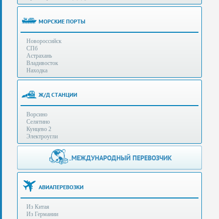
(особенности):
Полезная
МОРСКИЕ ПОРТЫ
информация
Новороссийск
СПб
Стоимость
Астрахань
услуг
Владивосток
Находка
Контакты
Ж/Д СТАНЦИИ
Заказать
Ворсино
звонок
Селятино
Кунцево 2
Сделать
Электроугли
запрос
Дополнительные
МЕЖДУНАРОДНЫЙ ПЕРЕВОЗЧИК
Многоканальный
телефоны:
телефон:
+7 (929) 575-
+7
96-62
АВИАПЕРЕВОЗКИ
(495)
+7 (925) 104-
Из Китая
15-94
788-
Из Германии