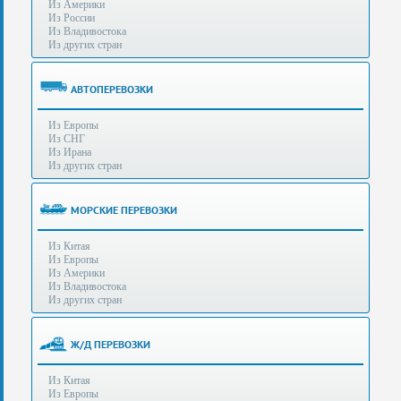
Из Америки
80-
e-mail:
info@s-standard.ru
Из России
56
Из Владивостока
Из других стран
Бесплатные
консультации
для
АВТОПЕРЕВОЗКИ
юр.лиц.
(Без
Из Европы
выходных
Из СНГ
-
Из Ирана
с
Из других стран
8:00
до
21:30)
МОРСКИЕ ПЕРЕВОЗКИ
Таможенное
Из Китая
оформление
Из Европы
грузов
Из Америки
в
Из Владивостока
аэропортах
Из других стран
Москвы
-
Шереметьево,
Ж/Д ПЕРЕВОЗКИ
Домодедово
и
Из Китая
Внуково,
Из Европы