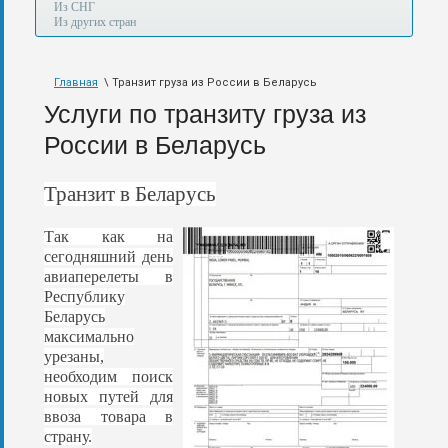
а
Из СНГ
также
Из других стран
авиа,
авто,
морем
Главная
\ Транзит груза из России в Беларусь
и
по
Услуги по транзиту груза из
железной
дороге.
России в Беларусь
Транзит в Беларусь
Так как на
сегодняшний день
авиаперелеты в
Республику
Беларусь
максимально
урезаны,
необходим поиск
новых путей для
ввоза товара в
страну.