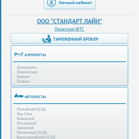
Личный кабинет
таможенные
перевозки
ООО “СТАНДАРТ ЛАЙН”
консультации
Лицензия ФТС
ТАМОЖЕННЫЙ БРОКЕР
Получение
ЭЦП
за
АЭРОПОРТЫ
сутки
Домодедово
Иные
Шереметьево
услуги
Внуково
Пулково
Опыт
оформления
АВТОПОСТЫ
Нас
Можайский (ЦЭД)
рекомендует
Фуд Сити
Каширский
Михневский
Львовский
Таможенные
Московский (ЦЭД)
процедуры
Красноармейский (ЦЭД)