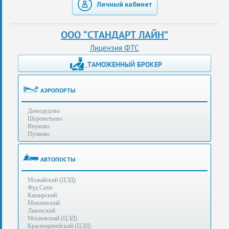
Личный кабинет
таможенные
перевозки
ООО “СТАНДАРТ ЛАЙН”
консультации
Лицензия ФТС
ТАМОЖЕННЫЙ БРОКЕР
Получение
ЭЦП
за
АЭРОПОРТЫ
сутки
Домодедово
Иные
Шереметьево
услуги
Внуково
Пулково
Опыт
оформления
АВТОПОСТЫ
Нас
Можайский (ЦЭД)
рекомендует
Фуд Сити
Каширский
Михневский
Львовский
Таможенные
Московский (ЦЭД)
процедуры
Красноармейский (ЦЭД)