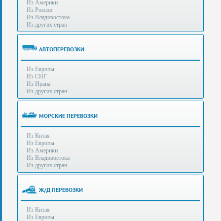
Из Америки
80-
e-mail:
info@s-standard.ru
Из России
56
Из Владивостока
Из других стран
Бесплатные
консультации
для
АВТОПЕРЕВОЗКИ
юр.лиц.
(Без
Из Европы
выходных
Из СНГ
-
Из Ирана
с
Из других стран
8:00
до
21:30)
МОРСКИЕ ПЕРЕВОЗКИ
Таможенное
Из Китая
оформление
Из Европы
грузов
Из Америки
в
Из Владивостока
аэропортах
Из других стран
Москвы
-
Шереметьево,
Ж/Д ПЕРЕВОЗКИ
Домодедово
и
Из Китая
Внуково,
Из Европы