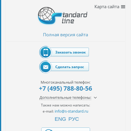
Наши
Карта сайта
услуги
таможенное
оформление
Полная версия сайта
Растаможка
авто
Заказать звонок
Импорт
автомобилей
Сделать запрос
импорт
на
Многоканальный телефон:
наш
+7 (495) 788-80-56
контракт
Дополнительные телефоны:
сертификация
Также нам можно написать:
товаров
info@s-standard.ru
e-mail:
ENG
РУС
авиаперевозки
грузов