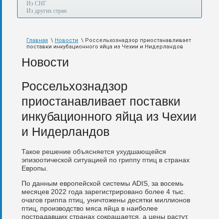
а
Из СНГ
также
Из других стран
авиа,
авто,
морем
Главная
\
Новости
\ Россельхознадзор приостанавливает
и
поставки инкубационного яйца из Чехии и Нидерландов
по
железной
Новости
дороге.
Россельхознадзор
приостанавливает поставки
инкубационного яйца из Чехии
и Нидерландов
Такое решение объясняется ухудшающейся
эпизоотической ситуацией по гриппу птиц в странах
Европы.
По данным европейской системы ADIS, за восемь
месяцев 2022 года зарегистрировано более 4 тыс.
очагов гриппа птиц, уничтожены десятки миллионов
птиц, производство мяса яйца в наиболее
пострадавших странах сокращается, а цены растут,