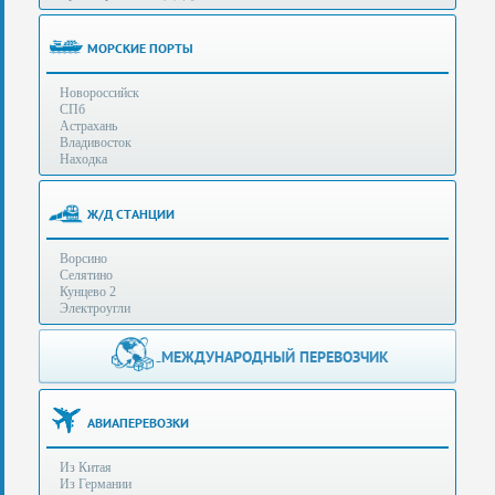
(особенности):
Полезная
МОРСКИЕ ПОРТЫ
информация
Новороссийск
СПб
Стоимость
Астрахань
услуг
Владивосток
Находка
Контакты
Ж/Д СТАНЦИИ
Заказать
Ворсино
звонок
Селятино
Кунцево 2
Сделать
Электроугли
запрос
Дополнительные
МЕЖДУНАРОДНЫЙ ПЕРЕВОЗЧИК
Многоканальный
телефоны:
телефон:
+7 (929) 575-
+7
96-62
АВИАПЕРЕВОЗКИ
(495)
+7 (925) 104-
Из Китая
15-94
788-
Из Германии