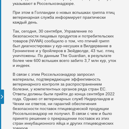
указывают в Россельхознадзоре.
При этом в Голландии о новых вспышках гриппа птиц
ветеринарная служба информирует практически
каждый день.
Так, сегодня, 30 сентября, Управление по
безопасности пищевых продуктов и потребительских
товаров (NVWA) сообщило о том, что птичий грипп
был диагностирован у кур-несушек в Вилдерванке в
Гронингене и у бройлеров в Зюйдволде, 43 тыс. птиц
уничтожены. По данным The Guardian, в результате
более чем 600 вспышек всего забито 3,7 млн кур, уток
и индеек.
В связи с этим Россельхознадзор запросил
материалы, подтверждающие эффективность
ветеринарного контроля за распространением
болезни, у компетентных органов ряда стран ЕС.
Ответы должны были прийти до конца сентября 2022
года. Однако от ветеринарных служб Нидерландов и
Чехии ни ответов, ни гарантий обеспечения
безопасности поставок птицеводческой продукции
Россельхознадзор не получил. В связи с чем и было
принято решение о прекращении поставок из этих
стран инкубационного яйца и других птицеводческих
товаров.