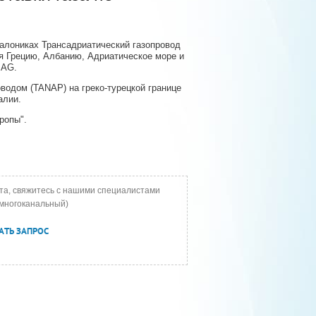
Салониках Трансадриатический газопровод
я Грецию, Албанию, Адриатическое море и
 AG.
водом (TANAP) на греко-турецкой границе
алии.
ропы".
та, свяжитесь с нашими специалистами
многоканальный)
АТЬ ЗАПРОС