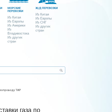
КИ
МОРСКИЕ
Ж/Д ПЕРЕВОЗКИ
ПЕРЕВОЗКИ
Из Китая
Из Китая
Из Европы
Из Европы
Из СНГ
Из Америки
Из других
Из
стран
Владивостока
Из других
стран
азопроводу TAP
тавки газа по