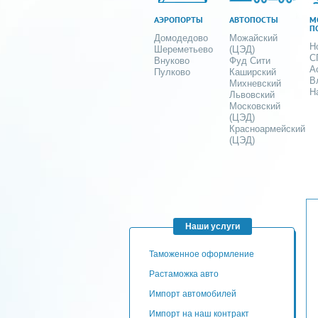
АЭРОПОРТЫ
АВТОПОСТЫ
М
П
Домодедово
Можайский
Н
Шереметьево
(ЦЭД)
С
Внуково
Фуд Сити
А
Пулково
Каширский
В
Михневский
Н
Львовский
Московский
(ЦЭД)
Красноармейский
(ЦЭД)
Наши услуги
таможенное оформление
Растаможка авто
Импорт автомобилей
импорт на наш контракт