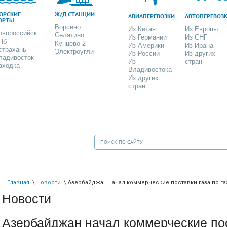
ОРСКИЕ
Ж/Д СТАНЦИИ
АВИАПЕРЕВОЗКИ
АВТОПЕРЕВОЗ
ОРТЫ
Ворсино
Из Китая
Из Европы
овороссийск
Селятино
Из Германии
Из СНГ
Пб
Кунцево 2
Из Америки
Из Ирана
страхань
Электроугли
Из России
Из других
ладивосток
Из
стран
аходка
Владивостока
Из других
стран
Главная
\
Новости
\ Азербайджан начал коммерческие поставки газа по г
Новости
Азербайджан начал коммерческие пос