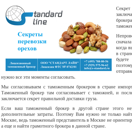
Секрет 
заключ
брокер
таможен
Непров
сначала
когда в
в стран
будете
поэтом
отправ
нужно все эти моменты согласовать.
Мы согласовываем с таможенным брокером в стране импорт
Таможенный брокер там согласовывает с таможней, и после
заключается секрет правильной доставки груза.
Если ваш таможенный брокер в другой стране этого не
дополнительные затраты. Поэтому Вам нужно не только най
Москве, ведь таможенный представитель в Москве не ориентиру
а еще и найти грамотного брокера в данной стране.