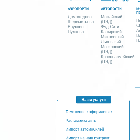
АЭРОПОРТЫ
АВТОПОСТЫ
М
П
Домодедово
Можайский
Н
Шереметьево
(ЦЭД)
С
Внуково
Фуд Сити
А
Пулково
Каширский
В
Михневский
Н
Львовский
Московский
(ЦЭД)
Красноармейский
(ЦЭД)
Наши услуги
таможенное оформление
Растаможка авто
Импорт автомобилей
импорт на наш контракт