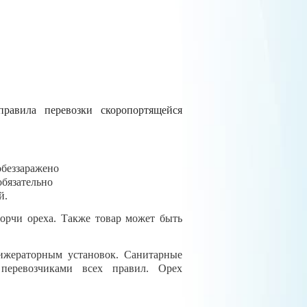
равила перевозки скоропортящейся
обеззаражено
обязательно
й.
орчи ореха. Также товар может быть
ижераторным установок. Санитарные
еревозчиками всех правил. Орех