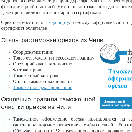
Кодировка ореха дает старт процедуре оформления. Зарегистрир
фитосанитарной станцией. Никто не застрахован от дополните
даже при наличии фитосанитарного сертификата.
Орехи относится к
скоропорту
, поэтому оформляются по 
сертификат обязателен.
Этапы растаможки орехов из Чили
Сбор документации
Товар отгружают и пересекают границу
Орех прибывает на таможню
Фитоконтроль
Таможенный контроль
Оплата таможенных пошлин
Таможенное декларирование
Основные правила таможенной
очистки орехов из Чили
Таможенное оформление орехаа производится на т
санитарно-эпидемиологические службы со своей лаборат
Оборудование на СВХ таможенного пункта должно под