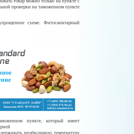
овать товар можно только на пункте с
льной проверки на таможенном пункте
упрощенное схеме. Фитосанитарный
аможенном пункте, который имеет
орией
держивать необходимую температуру