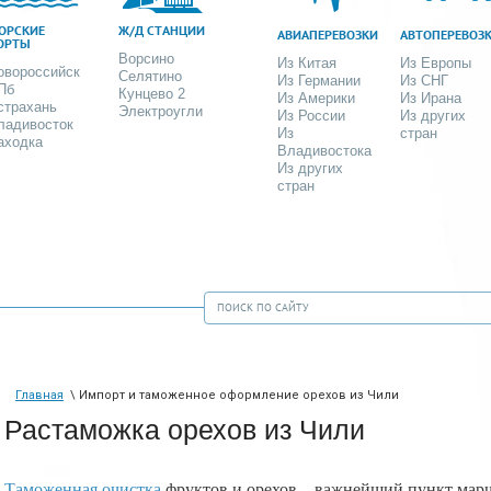
ОРСКИЕ
Ж/Д СТАНЦИИ
АВИАПЕРЕВОЗКИ
АВТОПЕРЕВОЗ
ОРТЫ
Ворсино
Из Китая
Из Европы
овороссийск
Селятино
Из Германии
Из СНГ
Пб
Кунцево 2
Из Америки
Из Ирана
страхань
Электроугли
Из России
Из других
ладивосток
Из
стран
аходка
Владивостока
Из других
стран
Главная
\ Импорт и таможенное оформление орехов из Чили
Растаможка орехов из Чили
Таможенная очистка
фруктов и орехов – важнейший пункт марш