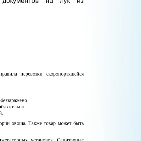
 документов на лук из
равила перевозки скоропортящейся
обеззаражено
обязательно
й.
орчи овоща. Также товар может быть
ижераторных установок. Санитарные