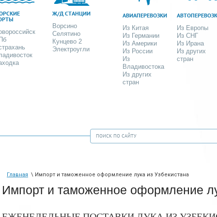
ОРСКИЕ
Ж/Д СТАНЦИИ
АВИАПЕРЕВОЗКИ
АВТОПЕРЕВОЗ
ОРТЫ
Ворсино
Из Китая
Из Европы
овороссийск
Селятино
Из Германии
Из СНГ
Пб
Кунцево 2
Из Америки
Из Ирана
страхань
Электроугли
Из России
Из других
ладивосток
Из
стран
аходка
Владивостока
Из других
стран
Главная
\ Импорт и таможенное оформление лука из Узбекистана
Импорт и таможенное оформление лу
ЕЖЕНЕДЕЛЬНЫЕ ПОСТАВКИ ЛУКА ИЗ УЗБЕКИ