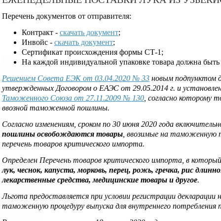
Перечень документов от отправителя:
Контракт -
скачать документ
;
Инвойс -
скачать документ
;
Сертификат происхождения формы СТ-1;
На каждой индивидуальной упаковке товара должна быть
Решением Совета ЕЭК от 03.04.2020 № 33
новым подпунктом д
утвержденных Договором о ЕАЭС от 29.05.2014 г. и установле
Таможенного Союза от 27.11.2009 № 130
, согласно которому
ввозной таможенной пошлины.
Согласно изменениям, сроком по 30 июня 2020 года включитель
пошлины освобождаются товары
, ввозимые на таможенную 
перечень товаров критического импорта.
Определен Перечень товаров критического импорта, в который
лук, чеснок, капуста, морковь, перец, рожь, гречка, рис длинн
лекарственные средства, медицинские товары и другое
.
Льгота предоставляется при условии регистрации декларации н
таможенную процедуру выпуска для внутреннего потребления по