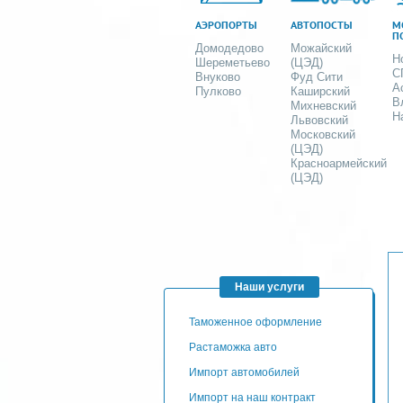
АЭРОПОРТЫ
АВТОПОСТЫ
М
П
Домодедово
Можайский
Н
Шереметьево
(ЦЭД)
С
Внуково
Фуд Сити
А
Пулково
Каширский
В
Михневский
Н
Львовский
Московский
(ЦЭД)
Красноармейский
(ЦЭД)
Наши услуги
таможенное оформление
Растаможка авто
Импорт автомобилей
импорт на наш контракт