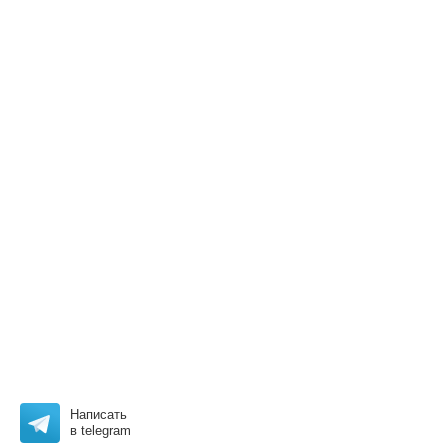
Этот сайт использует файлы cookie и метаданные. Продолжая
просматривать его, вы соглашаетесь на использование нами файлов
cookie и метаданных в соответствии с
Политикой
конфиденциальности
.
Написать
Продолжить
в telegram