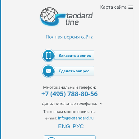
Наши
Карта сайта
услуги
таможенное
оформление
Полная версия сайта
Растаможка
авто
Заказать звонок
Импорт
автомобилей
Сделать запрос
импорт
на
Многоканальный телефон:
наш
+7 (495) 788-80-56
контракт
Дополнительные телефоны:
сертификация
Также нам можно написать:
товаров
info@s-standard.ru
e-mail:
ENG
РУС
авиаперевозки
грузов