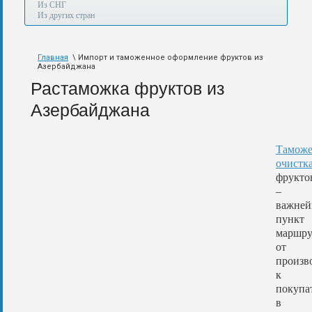
а
Из СНГ
также
Из других стран
авиа,
авто,
морем
Главная
\ Импорт и таможенное оформление фруктов из
и
Азербайджана
по
железной
Растаможка фруктов из
дороге.
Азербайджана
Таможе
очистк
фрукто
–
важне
пункт
маршру
от
произв
к
покупа
в