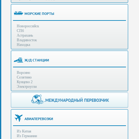
(особенности):
Полезная
МОРСКИЕ ПОРТЫ
информация
Новороссийск
СПб
Стоимость
Астрахань
услуг
Владивосток
Находка
Контакты
Ж/Д СТАНЦИИ
Заказать
Ворсино
звонок
Селятино
Кунцево 2
Сделать
Электроугли
запрос
Дополнительные
МЕЖДУНАРОДНЫЙ ПЕРЕВОЗЧИК
Многоканальный
телефоны:
телефон:
+7 (929) 575-
+7
96-62
АВИАПЕРЕВОЗКИ
(495)
+7 (925) 104-
Из Китая
15-94
788-
Из Германии