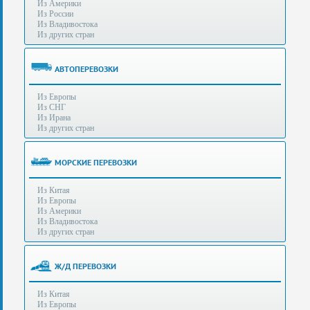
Из Америки
80-
e-mail:
info@s-standard.ru
Из России
56
Из Владивостока
Из других стран
Бесплатные
консультации
для
АВТОПЕРЕВОЗКИ
юр.лиц.
(Без
Из Европы
выходных
Из СНГ
-
Из Ирана
с
Из других стран
8:00
до
21:30)
МОРСКИЕ ПЕРЕВОЗКИ
Таможенное
Из Китая
оформление
Из Европы
грузов
Из Америки
в
Из Владивостока
аэропортах
Из других стран
Москвы
-
Шереметьево,
Ж/Д ПЕРЕВОЗКИ
Домодедово
и
Из Китая
Внуково,
Из Европы