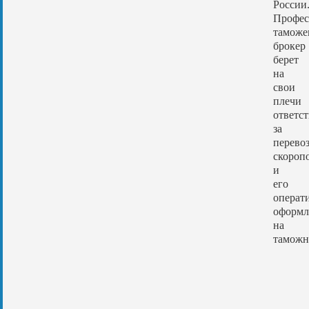
России
Профес
тамож
брокер
берет
на
свои
плечи
ответс
за
перево
скороп
и
его
операт
оформл
на
таможн