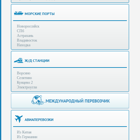
(особенности):
Полезная
МОРСКИЕ ПОРТЫ
информация
Новороссийск
СПб
Стоимость
Астрахань
услуг
Владивосток
Находка
Контакты
Ж/Д СТАНЦИИ
Заказать
Ворсино
звонок
Селятино
Кунцево 2
Сделать
Электроугли
запрос
Дополнительные
МЕЖДУНАРОДНЫЙ ПЕРЕВОЗЧИК
Многоканальный
телефоны:
телефон:
+7 (929) 575-
+7
96-62
АВИАПЕРЕВОЗКИ
(495)
+7 (925) 104-
Из Китая
15-94
788-
Из Германии