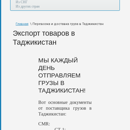
а
Из СНГ
также
Из других стран
авиа,
авто,
морем
Главная
\ Перевозка и доставка груза в Таджикистан
и
по
Экспорт товаров в
железной
дороге.
Таджикистан
МЫ КАЖДЫЙ
ДЕНЬ
ОТПРАВЛЯЕМ
ГРУЗЫ В
ТАДЖИКИСТАН!
Вот основные документы
от поставщика грузов в
Таджикистан
:
CMR:
СТ-1: