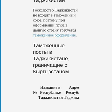
Таджикистан
Государство Таджикистан
не входит в таможенный
союз, поэтому при
оформлении груза в
данную страну требуется
таможенное оформление
.
Таможенные
посты в
Таджикистане,
граничащие с
Кыргызстаном
Название в
Адрес в
Название в
№
Республике
Республике
Республике
Таджикистан
Таджикистан
Кыргызста