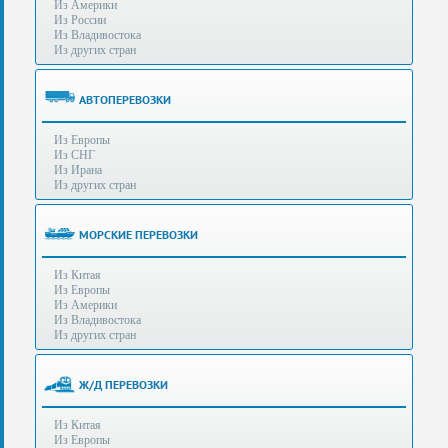
Из Америки
80-
e-mail:
info@s-standard.ru
Из России
56
Из Владивостока
Из других стран
Бесплатные
консультации
для
АВТОПЕРЕВОЗКИ
юр.лиц.
(Без
Из Европы
выходных
Из СНГ
-
Из Ирана
с
Из других стран
8:00
до
21:30)
МОРСКИЕ ПЕРЕВОЗКИ
Таможенное
Из Китая
оформление
Из Европы
грузов
Из Америки
в
Из Владивостока
аэропортах
Из других стран
Москвы
-
Шереметьево,
Ж/Д ПЕРЕВОЗКИ
Домодедово
и
Из Китая
Внуково,
Из Европы