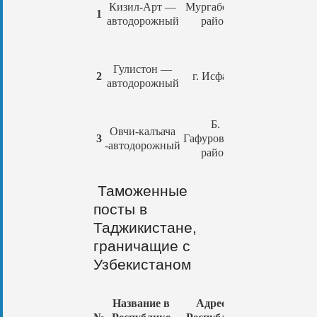
Кизил-Арт —
Мургабский
Бор Добо —
1
автодорожный
район
автодорожны
Кызыл –Бел
Гулистон —
2
г. Исфара
—
автодорожный
автодорожны
Б.
Овчи-калъача
3
Гафуровский
Кулунду
-автодорожный
район
Таможенные
посты в
Таджикистане,
граничащие с
Узбекистаном
Название в
Адрес в
Название 