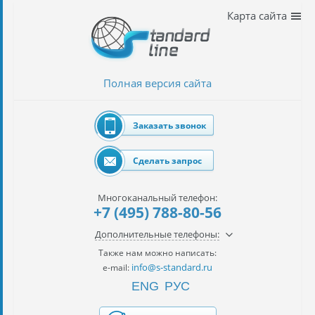
Наши
Карта сайта
услуги
таможенное
оформление
Полная версия сайта
Растаможка
авто
Заказать звонок
Импорт
автомобилей
Сделать запрос
импорт
на
Многоканальный телефон:
наш
+7 (495) 788-80-56
контракт
Дополнительные телефоны:
сертификация
Также нам можно написать:
товаров
info@s-standard.ru
e-mail:
ENG
РУС
авиаперевозки
грузов