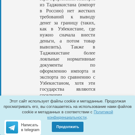
из Таджикистана (импорт
в Россию) нет жестких
требований к выводу
денег за границу (таких,
как в Узбекистане, где
нужно сначала внести
деньги, а потом товар
вывозить). Также в
Таджикистане более
лояльные нормативные
документы по
оформлению импорта и
экспорта по сравнению с
Узбекистаном, хотя эти
государства являются
соседними.
Этот сайт использует файлы cookie и метаданные. Продолжая
Нередко многие товары из
просматривать его, вы соглашаетесь на использование нами файлов
Узбекистана перевозятся в
cookie и метаданных в соответствии с
Политикой
Таджикистан (условная
конфиденциальности
.
граница), а потом уже в
Написать
Продолжить
Россию для обхода
в telegram