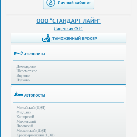
Личный кабинет
таможенные
перевозки
ООО “СТАНДАРТ ЛАЙН”
консультации
Лицензия ФТС
ТАМОЖЕННЫЙ БРОКЕР
Получение
ЭЦП
за
АЭРОПОРТЫ
сутки
Домодедово
Иные
Шереметьево
услуги
Внуково
Пулково
Опыт
оформления
АВТОПОСТЫ
Нас
Можайский (ЦЭД)
рекомендует
Фуд Сити
Каширский
Михневский
Львовский
Таможенные
Московский (ЦЭД)
процедуры
Красноармейский (ЦЭД)