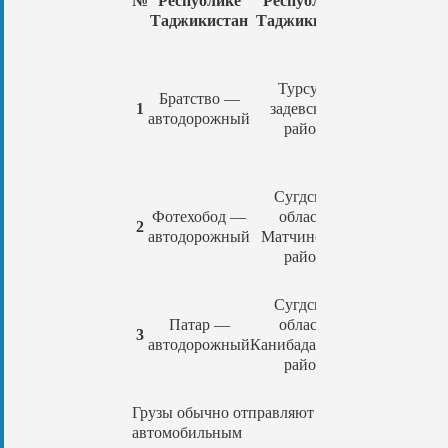
№
Республике
Республике
Республик
Таджикистан
Таджикистан
Узбекиста
Турсун-
Братство —
Сариасия 
1
задевский
автодорожный
автодорожн
район
Сугдская
Фотехобод —
область
Ойбек —
2
автодорожный
Матчинский
автодорожн
район
Сугдская
Патар —
область
Андархон 
3
автодорожный
Канибадамский
автодорожн
район
Грузы обычно отправляют
автомобильным