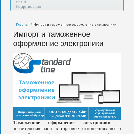
а
Из СНГ
также
Из других стран
авиа,
авто,
морем
Главная
\ Импорт и таможенное оформление электроники
и
по
Импорт и таможенное
железной
дороге.
оформление электроники
Таможенное оформление электроники
–
значительная часть в торговых отношениях всего