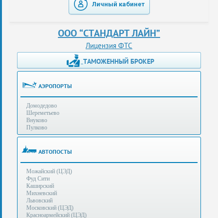
Личный кабинет
таможенные
перевозки
ООО “СТАНДАРТ ЛАЙН”
консультации
Лицензия ФТС
ТАМОЖЕННЫЙ БРОКЕР
Получение
ЭЦП
за
АЭРОПОРТЫ
сутки
Домодедово
Иные
Шереметьево
услуги
Внуково
Пулково
Опыт
оформления
АВТОПОСТЫ
Нас
Можайский (ЦЭД)
рекомендует
Фуд Сити
Каширский
Михневский
Львовский
Таможенные
Московский (ЦЭД)
процедуры
Красноармейский (ЦЭД)