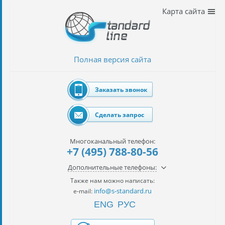
Наши
Карта сайта
услуги
таможенное
оформление
Полная версия сайта
Растаможка
авто
Заказать звонок
Импорт
автомобилей
Сделать запрос
импорт
на
Многоканальный телефон:
наш
+7 (495) 788-80-56
контракт
Дополнительные телефоны:
сертификация
Также нам можно написать:
товаров
info@s-standard.ru
e-mail:
ENG
РУС
авиаперевозки
грузов