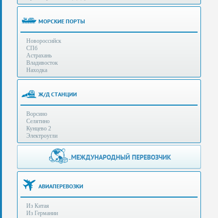
(особенности):
Полезная
МОРСКИЕ ПОРТЫ
информация
Новороссийск
СПб
Стоимость
Астрахань
услуг
Владивосток
Находка
Контакты
Ж/Д СТАНЦИИ
Заказать
Ворсино
звонок
Селятино
Кунцево 2
Сделать
Электроугли
запрос
Дополнительные
МЕЖДУНАРОДНЫЙ ПЕРЕВОЗЧИК
Многоканальный
телефоны:
телефон:
+7 (929) 575-
+7
96-62
АВИАПЕРЕВОЗКИ
(495)
+7 (925) 104-
Из Китая
15-94
788-
Из Германии