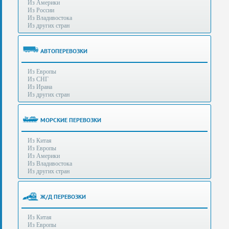
Из Америки
80-
e-mail:
info@s-standard.ru
Из России
56
Из Владивостока
Из других стран
Бесплатные
консультации
для
АВТОПЕРЕВОЗКИ
юр.лиц.
(Без
Из Европы
выходных
Из СНГ
-
Из Ирана
с
Из других стран
8:00
до
21:30)
МОРСКИЕ ПЕРЕВОЗКИ
Таможенное
Из Китая
оформление
Из Европы
грузов
Из Америки
в
Из Владивостока
аэропортах
Из других стран
Москвы
-
Шереметьево,
Ж/Д ПЕРЕВОЗКИ
Домодедово
и
Из Китая
Внуково,
Из Европы