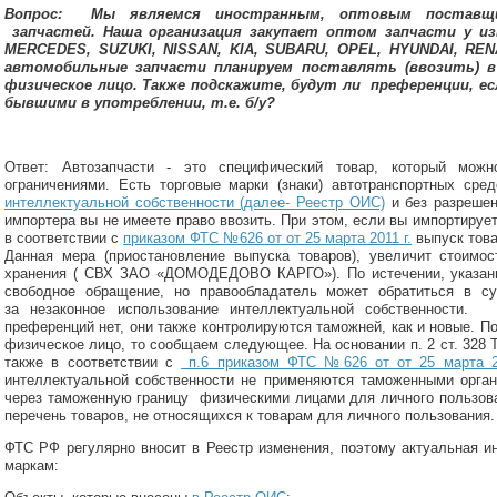
Вопрос: Мы являемся иностранным, оптовым поставщик
запчастей. Наша организация закупает оптом запчасти у и
MERСEDES, SUZUKI, NISSAN, KIA, SUBARU, OPEL, HYUNDAI, RE
автомобильные запчасти планируем поставлять (ввозить) в 
физическое лицо. Также подскажите, будут ли преференции, ес
бывшими в употреблении, т.е. б/у?
Ответ: Автозапчасти - это специфический товар, который мож
ограничениями. Есть торговые марки (знаки) автотранспортных сре
интеллектуальной собственности (далее- Реестр ОИС)
и без разрешен
импортера вы не имеете право ввозить. При этом, если вы импортирует
в соответствии с
приказом ФТС №626 от от 25 марта 2011 г.
выпуск това
Данная мера (приостановление выпуска товаров), увеличит стоимос
хранения ( СВХ ЗАО «ДОМОДЕДОВО КАРГО»). По истечении, указанн
свободное обращение, но правообладатель может обратиться в с
за незаконное использование интеллектуальной собственности. 
преференций нет, они также контролируются таможней, как и новые. По
физическое лицо, то сообщаем следующее. На основании п. 2 ст. 328 
также в соответствии с
п.6 приказом ФТС №626 от от 25 марта 20
интеллектуальной собственности не применяются таможенными орга
через таможенную границу физическими лицами для личного пользован
перечень товаров, не относящихся к товарам для личного пользования.
ФТС РФ регулярно вносит в Реестр изменения, поэтому актуальная 
маркам: