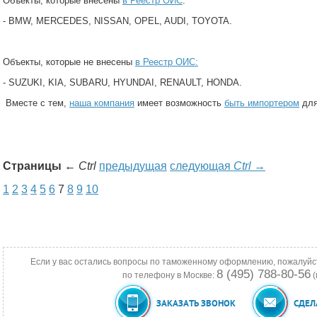
Объекты, которые внесены
в Реестр ОИС
:
- BMW, MERСEDES, NISSAN, OPEL, AUDI, TOYOTA.
Объекты, которые не внесены
в Реестр ОИС:
- SUZUKI, KIA, SUBARU, HYUNDAI, RENAULT, HONDA.
Вместе с тем,
наша компания
имеет возможность
быть импортером
для
Страницы
←
Ctrl
предыдущая
следующая
Ctrl
→
1
2
3
4
5
6
7
8
9
10
Если у вас остались вопросы по таможенному оформлению, пожалуйс
8 (495) 788-80-56
по телефону в Москве:
(
ЗАКАЗАТЬ ЗВОНОК
СДЕЛ