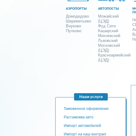
АЭРОПОРТЫ
АВТОПОСТЫ
М
П
Домодедово
Можайский
Н
Шереметьево
(ЦЭД)
С
Внуково
Фуд Сити
А
Пулково
Каширский
В
Михневский
Н
Львовский
Московский
(ЦЭД)
Красноармейский
(ЦЭД)
Наши услуги
таможенное оформление
Растаможка авто
Импорт автомобилей
импорт на наш контракт