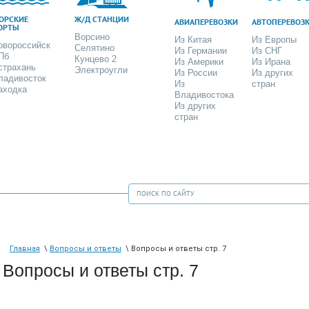
ОРСКИЕ
Ж/Д СТАНЦИИ
АВИАПЕРЕВОЗКИ
АВТОПЕРЕВОЗ
ОРТЫ
Ворсино
Из Китая
Из Европы
овороссийск
Селятино
Из Германии
Из СНГ
Пб
Кунцево 2
Из Америки
Из Ирана
страхань
Электроугли
Из России
Из других
ладивосток
Из
стран
аходка
Владивостока
Из других
стран
Главная
\
Вопросы и ответы
\ Вопросы и ответы стр. 7
Вопросы и ответы стр. 7