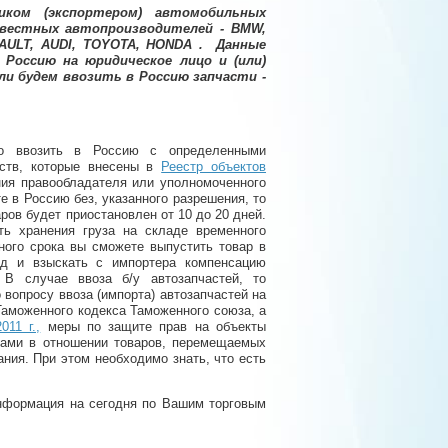
ом (экспортером) автомобильных
звестных автопроизводителей - BMW,
NAULT, AUDI, TOYOTA, HONDA . Данные
Россию на юридическое лицо и (или)
ли будем ввозить в Россию запчасти -
но ввозить в Россию с определенными
дств, которые внесены в
Реестр объектов
ия правообладателя или уполномоченного
е в Россию без, указанного разрешения, то
ров будет приостановлен от 10 до 20 дней.
ть хранения груза на складе временного
ого срока вы сможете выпустить товар в
уд и взыскать с импортера компенсацию
В случае ввоза б/у автозапчастей, то
 вопросу ввоза (импорта) автозапчастей на
Таможенного кодекса Таможенного союза, а
11 г.,
меры по защите прав на объекты
нами в отношении товаров, перемещаемых
ия. При этом необходимо знать, что есть
информация на сегодня по Вашим торговым