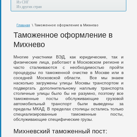
а
Из СНГ
также
Из других стран
авиа,
авто,
морем
Главная
\ Таможенное оформление в Михнево
и
по
Таможенное оформление в
железной
дороге.
Михнево
Многие участники ВЭД, как юридические, так и
физические лица, работают в Московском регионе и
часто сталкиваются с необходимостью пройти
процедуры по таможенной очистке в Москве или в
соседней Московской области. Все мы знаем
насколько загружены улицы Москвы транспортом и
подвергать дополнительному наплыву транспорта
столичные улицы было бы не разумно, поэтому все
таможенные посты обслуживающие грузовой
автомобильный транспорт были выведены за
пределы МКАД. В пределах столицы остались только
специализированные таможенные посты,
обслуживающие специфические грузы.
Михневский таможенный пост: