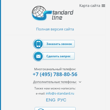
Наши
Карта сайта
услуги
таможенное
оформление
Полная версия сайта
Растаможка
авто
Заказать звонок
Импорт
автомобилей
Сделать запрос
импорт
на
Многоканальный телефон:
наш
+7 (495) 788-80-56
контракт
Дополнительные телефоны:
сертификация
Также нам можно написать:
товаров
info@s-standard.ru
e-mail:
ENG
РУС
авиаперевозки
грузов