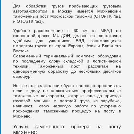
Для обработки грузов прибывающих грузовым
автотранспортом в Москву имеется Михневский
таможенный пост Московской таможни (ОТОиТК №1
и ОТОиТК №3).
Удобное расположение в 60 км от МКАД по
скоростной трассе М4 ДОН, делают его достаточно
удобным для участников ВЭД, занимающихся
импортом грузов из стран Европы, Азии и Ближнего
Востока.
Современный терминальный комплекс оборудован
по последнему слову складской и логистической
техники. Таможенный пост рассчитан на
одновременную обработку до нескольких десятков
еврофур.
Но все это великолепие будет напрасно простаивать
если к делу не подключаться профессиональные
таможенные декларанты, которые еще до приезда
грузовой машины с партией груза из зарубежа,
начинают свою нелегкую работу по ускорению
прохождения таможенных процедур на посту в
Михнево.
Услуги таможенного брокера на посту
МИХНЕВО