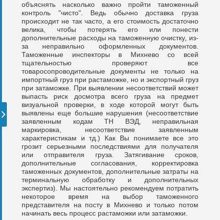
объяснять насколько важно пройти таможенный
контроль "чисто". Ведь обычно доставка груза
происходит не так часто, а его стоимость достаточно
велика, чтобы потерять его или понести
дополнительные расходы на таможенную очистку, из-
за неправильно оформленных документов.
Таможенные инспекторы в Михнево со всей
тщательностью проверяют все
товаросопроводительные документы не только на
импортный груз при растаможке, но и экспортный груз
при затаможке. При выявлении несоответствий может
выпасть риск досмотра всего груза на предмет
визуальной проверки, в ходе которой могут быть
выявлены еще большие нарушения (несоответствие
заявленным кодам ТН ВЭД, неправильная
маркировка, несоответствие заявленным
характеристикам и тд.) Как Вы понимаете все это
грозит серьезными последствиями для получателя
или отправителя груза. Затягивание сроков,
дополнительные согласования, корректировка
таможенных документов, дополнительные затраты на
терминальную обработку и дополнительных
экспертиз). Мы настоятельно рекомендуем потратить
некоторое время на выбор таможенного
представителя на посту в Михнево и только потом
начинать весь процесс растаможки или затаможки.