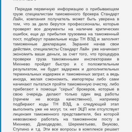
Передав первичную информацию о прибывающем
грузе специалистам таможенного брокера Стандарт
Лайн, компания получатель может быть уверена в
том, что за дело берутся профессионалы, которые
проверят все документы на наличие критических
ошибок, еще до прибытия грузовика на таможенный
пост, подберут правильные коды ТН ВЭД и заполнят
таможенные декларации. Заранее начав свои
действия, специалисты Стандарт Лайн уже начинают
экономить ваши деньги, за счет того, что процедура
проверки груза таможенными инспекторами в
Михнево пройдет быстро и с положительным
результатом, не будет задержек и дополнительных
терминальных издержек и таможенных затрат, а ведь
иногда, желая сэкономить, импортеры либо сами
начинают пытаться пройти таможенную очистку, либо
прибегают к помощи "серых" брокеров, которые в
свою очередь делают только один вид работы
(причем не всегда качественно), например
подбирают коды ТН ВЭД, а следующий этап
выполнить уже не могут, т.к. нет ЭЦП или отсутствует
лицензия таможенного представителя, без которой
невозможно работать на таможенном посту в
Михнево, Домодедово, Шереметьево, Внуково,
Ступино и т.д. Эти все вопросы в комплексе решает