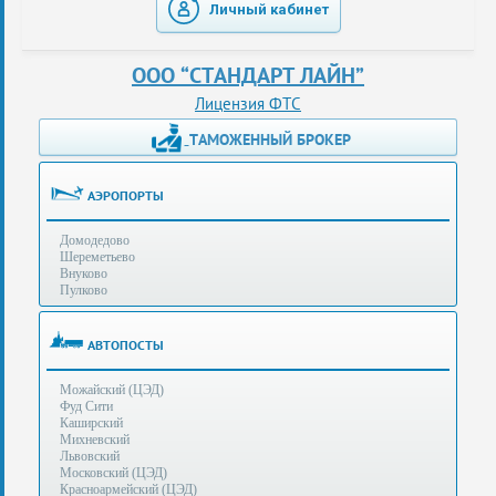
Личный кабинет
таможенные
перевозки
ООО “СТАНДАРТ ЛАЙН”
консультации
Лицензия ФТС
ТАМОЖЕННЫЙ БРОКЕР
Получение
ЭЦП
за
АЭРОПОРТЫ
сутки
Домодедово
Иные
Шереметьево
услуги
Внуково
Пулково
Опыт
оформления
АВТОПОСТЫ
Нас
Можайский (ЦЭД)
рекомендует
Фуд Сити
Каширский
Михневский
Львовский
Таможенные
Московский (ЦЭД)
процедуры
Красноармейский (ЦЭД)