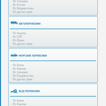
Из Америки
80-
e-mail:
info@s-standard.ru
Из России
56
Из Владивостока
Из других стран
Бесплатные
консультации
для
АВТОПЕРЕВОЗКИ
юр.лиц.
(Без
Из Европы
выходных
Из СНГ
-
Из Ирана
с
Из других стран
8:00
до
21:30)
МОРСКИЕ ПЕРЕВОЗКИ
Таможенное
Из Китая
оформление
Из Европы
грузов
Из Америки
в
Из Владивостока
аэропортах
Из других стран
Москвы
-
Шереметьево,
Ж/Д ПЕРЕВОЗКИ
Домодедово
и
Из Китая
Внуково,
Из Европы