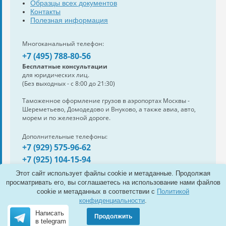
Образцы всех документов
Контакты
Полезная информация
Многоканальный телефон:
+7 (495) 788-80-56
Бесплатные консультации
для юридических лиц.
(Без выходных - с 8:00 до 21:30)
Таможенное оформление грузов в аэропортах Москвы -
Шереметьево, Домодедово и Внуково, а также авиа, авто,
морем и по железной дороге.
Дополнительные телефоны:
+7 (929) 575-96-62
+7 (925) 104-15-94
Также нам можно написать:
Этот сайт использует файлы cookie и метаданные. Продолжая
e-mail:
info@s-standard.ru
просматривать его, вы соглашаетесь на использование нами файлов
cookie и метаданных в соответствии с
Политикой
Полная версия сайта
конфиденциальности
.
Написать
Продолжить
© 2011 Таможенный брокер
в telegram