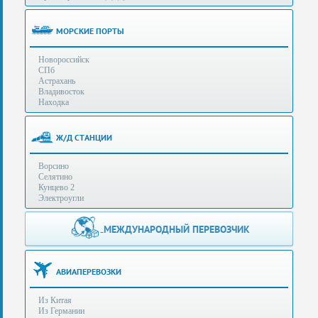
(особенности):
Полезная
МОРСКИЕ ПОРТЫ
информация
Новороссийск
СПб
Стоимость
Астрахань
услуг
Владивосток
Находка
Контакты
Ж/Д СТАНЦИИ
Заказать
Ворсино
звонок
Селятино
Кунцево 2
Сделать
Электроугли
запрос
Дополнительные
МЕЖДУНАРОДНЫЙ ПЕРЕВОЗЧИК
Многоканальный
телефоны:
телефон:
+7 (929) 575-
+7
96-62
АВИАПЕРЕВОЗКИ
(495)
+7 (925) 104-
Из Китая
15-94
788-
Из Германии