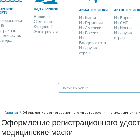
ОРСКИЕ
Ж/Д СТАНЦИИ
АВИАПЕРЕВОЗКИ
АВТОПЕРЕВОЗ
ОРТЫ
Ворсино
Из Китая
Из Европы
овороссийск
Селятино
Из Германии
Из СНГ
Пб
Кунцево 2
Из Америки
Из Ирана
страхань
Электроугли
Из России
Из других
ладивосток
Из
стран
аходка
Владивостока
Из других
стран
Главная
\ Оформление регистрационного удостоверения на медицинские 
Оформление регистрационного удост
медицинские маски