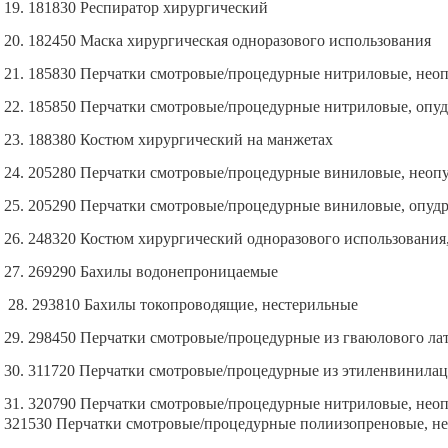
19. 181830 Респиратор хирургический
20. 182450 Маска хирургическая одноразового использования
21. 185830 Перчатки смотровые/процедурные нитриловые, нео
22. 185850 Перчатки смотровые/процедурные нитриловые, опу
23. 188380 Костюм хирургический на манжетах
24. 205280 Перчатки смотровые/процедурные виниловые, неоп
25. 205290 Перчатки смотровые/процедурные виниловые, опуд
26. 248320 Костюм хирургический одноразового использования
27. 269290 Бахилы водонепроницаемые
28. 293810 Бахилы токопроводящие, нестерильные
29. 298450 Перчатки смотровые/процедурные из гваюлового ла
30. 311720 Перчатки смотровые/процедурные из этиленвинилац
31. 320790 Перчатки смотровые/процедурные нитриловые, неоп
321530 Перчатки смотровые/процедурные полиизопреновые, н