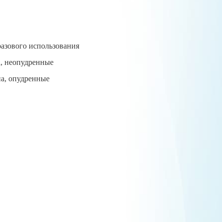
разового использования
а, неопудренные
на, опудренные