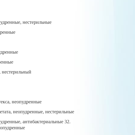
пудренные, нестерильные
дренные
удренные
ренные
, нестерильный
текса, неопудренные
етата, неопудренные, нестерильные
удренные, антибактериальные 32.
еопудренные