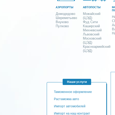
АЭРОПОРТЫ
АВТОПОСТЫ
М
П
Домодедово
Можайский
Н
Шереметьево
(ЦЭД)
С
Внуково
Фуд Сити
А
Пулково
Каширский
В
Михневский
Н
Львовский
Московский
(ЦЭД)
Красноармейский
(ЦЭД)
Наши услуги
таможенное оформление
Растаможка авто
Импорт автомобилей
импорт на наш контракт