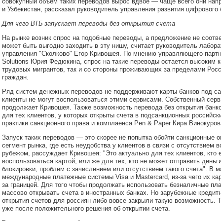
совокупный объем таких переводов вырос вдвое — чаще всего они нап
и Узбекистан, рассказал руководитель управления развития цифрового
Для чего ВТБ запускает переводы без открытия счета
На рынке возник спрос на подобные переводы, а предложение не соотве
может быть выгодно заходить в эту нишу, считает руководитель лабор
управления "Сколково" Егор Кривошея. По мнению управляющего партне
Solutions Юрия Федюкина, спрос на такие переводы остается высоким 
трудовых мигрантов, так и со стороны проживающих за пределами Рос
граждан.
Ряд систем денежных переводов не поддерживают карты банков под са
клиенты не могут воспользоваться этими сервисами. Собственный серв
продолжает Кривошея. Также возможность перевода без открытия банк
для тех клиентов, у которых открыты счета в подсанкционных российск
практики санкционного права и комплаенса Pen & Paper Кира Винокуров
Запуск таких переводов — это скорее не попытка обойти санкционные о
сегмент рынка, где есть неудобства у клиентов в связи с отсутствием 
рубежом, рассуждает Кривошея: "Это актуально для тех клиентов, кто 
воспользоваться картой, или же для тех, кто не может отправить деньг
блокировки, проблем с зачислением или отсутствием такого счета". В м
международные платежные системы Visa и Mastercard, из-за чего их ка
за границей. Для того чтобы продолжать использовать безналичные пл
массово открывать счета в иностранных банках. Но зарубежные кредит
открытия счетов для россиян либо вовсе закрыли такую возможность. 
уже после положительного решения об открытии счета.