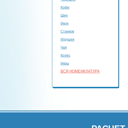
Кофе
Шин
Икон
Станков
Игрушек
Чая
Колес
Икры
ВСЯ НОМЕНКЛАТУРА