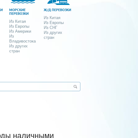
КИ
МОРСКИЕ
Ж/Д ПЕРЕВОЗКИ
ПЕРЕВОЗКИ
Из Китая
Из Китая
Из Европы
Из Европы
Из СНГ
Из Америки
Из других
Из
стран
Владивостока
Из других
стран
оды наличными