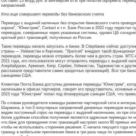
составил 23 млрд руб. В веб-версии ВТБ при попытке оформить перево
направлений.
Кто еще совершает переводы без банковского счета
Переводы с выдачей наличных без открытия банковского счета провод
корона", "Юнистрим", Contact и т.п. Банк России в 2022 году перестал 
переводов, совершенных через указанные системы, однако ЦБ соседних
кратный рост транзакций, полученных из России.
Такие переводы начали запускать и банки. В Сбербанке сейчас доступ
страны — Узбекистан и Киргизию. "Уралсиб" внедрил такой функционал
переводов, переводы можно отправить более чем в десять стран. МТС-
2021 года, его пользователи могут отправлять переводы с выдачей нал
Азербайджан, Армения, Кипр, Сербия, Узбекистан, Таджикистан и друг
рассказали представители самих кредитных организаций). Все три бан
санкциями США.
Клиентам Почта Банка доступны денежные переводы "Юнистрим", котор
наличными в офисах партнеров, говорит его представитель, основные 
2023 года "Юнистрим" попал под блокирующие санкции США, что приве
По словам руководителя команды развития партнерской сети и интегр
Шаракина, в топ-3 популярных направлений денежных переводов входят
видим постоянный спрос на переводы с выдачей наличными, но при эт
более удобным способом получения являются адресные переводы по н
что банк для проведения этих транзакций настроил около 90 прямых ин
чтобы не использовать сторонние решения. С начала текущего года кл
границу в мобильном приложении банка в три раза чаще по сравнению 