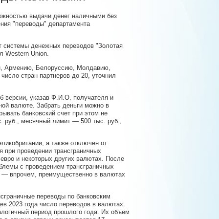
ожностью выдачи денег наличными без
ения "переводы" департамента
т системы денежных переводов "Золотая
л Western Union.
ан, Армению, Белоруссию, Молдавию,
число стран-партнеров до 20, уточнил
б-версии, указав Ф.И.О. получателя и
ной валюте. Забрать деньги можно в
рывать банковский счет при этом не
 руб., месячный лимит — 500 тыс. руб.,
ликобритании, а также отключен от
я при проведении трансграничных
 евро и некоторых других валютах. После
облемы с проведением трансграничных
м — впрочем, преимущественно в валютах
нсграничные переводы по банковским
цев 2023 года число переводов в валютах
алогичный период прошлого года. Их объем