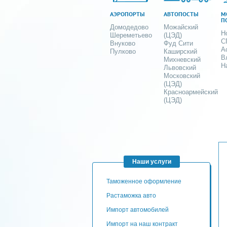
АЭРОПОРТЫ
АВТОПОСТЫ
М
П
Домодедово
Можайский
Н
Шереметьево
(ЦЭД)
С
Внуково
Фуд Сити
А
Пулково
Каширский
В
Михневский
Н
Львовский
Московский
(ЦЭД)
Красноармейский
(ЦЭД)
Наши услуги
таможенное оформление
Растаможка авто
Импорт автомобилей
импорт на наш контракт