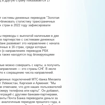
д в другую страну показывается 17
ят системы денежных переводов "Золотая
публиковать статистику трансграничных
 стран в 2022 году зафиксировали
ны переводы с выплатой наличными в две
 в партнерстве с системами денежных
банк развивает это направление с начала
ичных в 16 стран, среди которых
ие (о направлениях переводов РБК
ка также находятся под блокирующими
ые можно совершить с карты, а получить
направления — это страны СНГ. В июле
ло к сокращению числа направлений.
ационных подключений МТС-банка Михаила
 Узбекистан, Киргизия и Армения: "Мы
ом отмечаем, что для наших пользователей
омеру телефона или карты". Он добавил,
теграций с другими банками-партнерами,
иенты Почта Банка переводили деньги за
с аналогичным периодом прошлого года, а