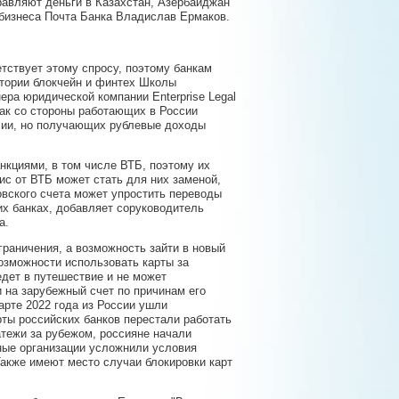
равляют деньги в Казахстан, Азербайджан
 бизнеса Почта Банка Владислав Ермаков.
тствует этому спросу, поэтому банкам
атории блокчейн и финтех Школы
ра юридической компании Enterprise Legal
как со стороны работающих в России
сии, но получающих рублевые доходы
нкциями, в том числе ВТБ, поэтому их
ис от ВТБ может стать для них заменой,
овского счета может упростить переводы
их банках, добавляет соруководитель
а.
граничения, а возможность зайти в новый
возможности использовать карты за
едет в путешествие и не может
и на зарубежный счет по причинам его
арте 2022 года из России ушли
рты российских банков перестали работать
атежи за рубежом, россияне начали
ные организации усложнили условия
Также имеют место случаи блокировки карт