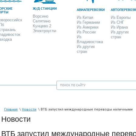
ОРСКИЕ
Ж/Д СТАНЦИИ
АВИАПЕРЕВОЗКИ
АВТОПЕРЕВОЗ
ОРТЫ
Ворсино
Из Китая
Из Европы
овороссийск
Селятино
Из Германии
Из СНГ
Пб
Кунцево 2
Из Америки
Из Ирана
страхань
Электроугли
Из России
Из других
ладивосток
Из
стран
аходка
Владивостока
Из других
стран
Главная
\
Новости
\ ВТБ запустил международные переводы наличными
Новости
ВТБ запустил международные перев