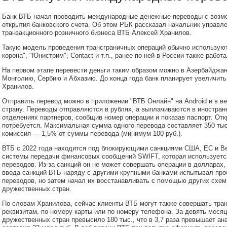
Банк ВТБ начал проводить международные денежные переводы с возм
открытия банковского счета. Об этом РБК рассказал начальник управл
транзакционного розничного бизнеса ВТБ Алексей Хранилов.
Такую модель проведения трансграничных операций обычно использую
корона", "Юнистрим", Contact и т.п., ранее по ней в России также работа
На первом этапе перевести деньги таким образом можно в Азербайдж
Монголию, Сербию и Абхазию. До конца года банк планирует увеличить 
Хранилов.
Отправить перевод можно в приложении "ВТБ Онлайн" на Android и в ве
страну. Переводы отправляются в рублях, а выплачиваются в иностран
отделениях партнеров, сообщив номер операции и показав паспорт. Отк
потребуется. Максимальная сумма одного перевода составляет 350 тыс.
комиссия — 1,5% от суммы перевода (минимум 100 руб.).
ВТБ с 2022 года находится под блокирующими санкциями США, ЕС и Ве
системы передачи финансовых сообщений SWIFT, которая используетс
переводов. Из-за санкций он не может совершать операции в долларах,
ввода санкций ВТБ наряду с другими крупными банками испытывал пр
переводов, но затем начал их восстанавливать с помощью других схе
дружественных стран.
По словам Хранилова, сейчас клиенты ВТБ могут также совершать тра
реквизитам, по номеру карты или по номеру телефона. За девять меся
дружественных стран превысило 180 тыс., что в 3,7 раза превышает ан