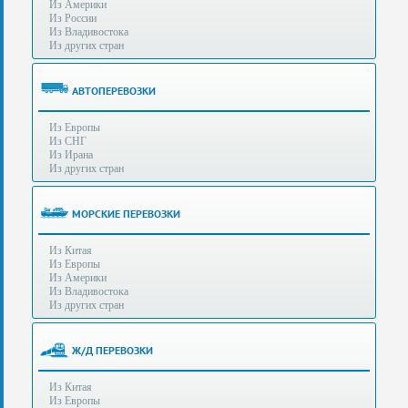
Из Америки
80-
e-mail:
info@s-standard.ru
Из России
56
Из Владивостока
Из других стран
Бесплатные
консультации
для
АВТОПЕРЕВОЗКИ
юр.лиц.
(Без
Из Европы
выходных
Из СНГ
-
Из Ирана
с
Из других стран
8:00
до
21:30)
МОРСКИЕ ПЕРЕВОЗКИ
Таможенное
Из Китая
оформление
Из Европы
грузов
Из Америки
в
Из Владивостока
аэропортах
Из других стран
Москвы
-
Шереметьево,
Ж/Д ПЕРЕВОЗКИ
Домодедово
и
Из Китая
Внуково,
Из Европы