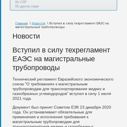
а
Из СНГ
также
Из других стран
авиа,
авто,
морем
Главная
\
Новости
\ Вступил в силу техрегламент ЕАЭС на
и
магистральные трубопроводы
по
железной
Новости
дороге.
Вступил в силу техрегламент
ЕАЭС на магистральные
трубопроводы
Технический регламент Евразийского экономического
союза "О требованиях к магистральным
трубопроводам для транспортирования жидких и
газообразных углеводородов" вступил в силу 1 июля
2021 года.
Документ был принят Советом ЕЭК 23 декабря 2020
года. Он устанавливает обязательные для
применения и исполнения требования к
магистральным трубопроводам для
транспортирования жидких и газообразных