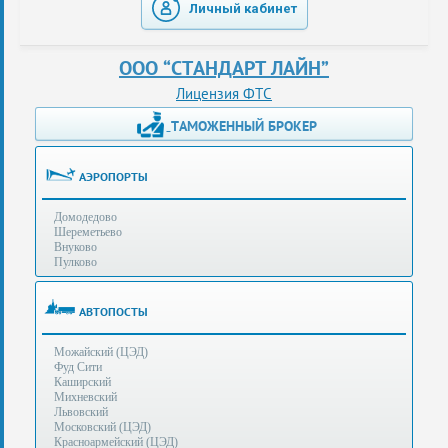
Личный кабинет
таможенные
перевозки
ООО “СТАНДАРТ ЛАЙН”
консультации
Лицензия ФТС
ТАМОЖЕННЫЙ БРОКЕР
Получение
ЭЦП
за
АЭРОПОРТЫ
сутки
Домодедово
Иные
Шереметьево
услуги
Внуково
Пулково
Опыт
оформления
АВТОПОСТЫ
Нас
Можайский (ЦЭД)
рекомендует
Фуд Сити
Каширский
Михневский
Львовский
Таможенные
Московский (ЦЭД)
процедуры
Красноармейский (ЦЭД)