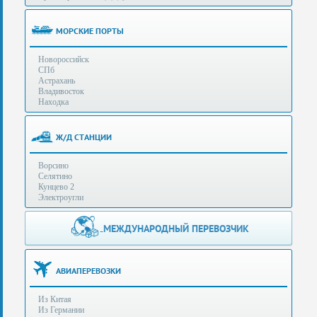
(особенности):
Полезная
МОРСКИЕ ПОРТЫ
информация
Новороссийск
СПб
Стоимость
Астрахань
услуг
Владивосток
Находка
Контакты
Ж/Д СТАНЦИИ
Заказать
Ворсино
звонок
Селятино
Кунцево 2
Сделать
Электроугли
запрос
Дополнительные
МЕЖДУНАРОДНЫЙ ПЕРЕВОЗЧИК
Многоканальный
телефоны:
телефон:
+7 (929) 575-
+7
96-62
АВИАПЕРЕВОЗКИ
(495)
+7 (925) 104-
Из Китая
15-94
788-
Из Германии