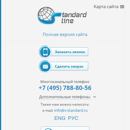
Наши
Карта сайта
услуги
таможенное
оформление
Полная версия сайта
Растаможка
авто
Заказать звонок
Импорт
автомобилей
Сделать запрос
импорт
на
Многоканальный телефон:
наш
+7 (495) 788-80-56
контракт
Дополнительные телефоны:
сертификация
Также нам можно написать:
товаров
info@s-standard.ru
e-mail:
ENG
РУС
авиаперевозки
грузов