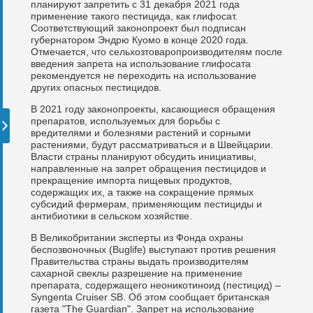
планируют запретить с 31 декабря 2021 года
применение такого пестицида, как глифосат.
Соответствующий законопроект был подписан
губернатором Эндрю Куомо в конце 2020 года.
Отмечается, что сельхозтоваропроизводителям после
введения запрета на использование глифосата
рекомендуется не переходить на использование
других опасных пестицидов.
В 2021 году законопроекты, касающиеся обращения
препаратов, используемых для борьбы с
вредителями и болезнями растений и сорными
растениями, будут рассматриваться и в Швейцарии.
Власти страны планируют обсудить инициативы,
направленные на запрет обращения пестицидов и
прекращение импорта пищевых продуктов,
содержащих их, а также на сокращение прямых
субсидий фермерам, применяющим пестициды и
антибиотики в сельском хозяйстве.
В Великобритании эксперты из Фонда охраны
беспозвоночных (Buglife) выступают против решения
Правительства страны выдать производителям
сахарной свеклы разрешение на применение
препарата, содержащего неоникотиноид (пестицид) –
Syngenta Cruiser SB. Об этом сообщает британская
газета "The Guardian". Запрет на использование