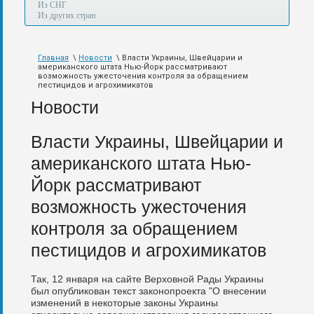
а
Из СНГ
также
Из других стран
авиа,
авто,
морем
Главная
\
Новости
\ Власти Украины, Швейцарии и
и
американского штата Нью-Йорк рассматривают
по
возможность ужесточения контроля за обращением
железной
пестицидов и агрохимикатов
дороге.
Новости
Власти Украины, Швейцарии и
американского штата Нью-
Йорк рассматривают
возможность ужесточения
контроля за обращением
пестицидов и агрохимикатов
Так, 12 января на сайте Верховной Рады Украины
был опубликован текст законопроекта "О внесении
изменений в некоторые законы Украины