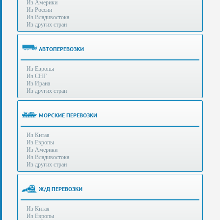
Из Америки
80-
e-mail:
info@s-standard.ru
Из России
56
Из Владивостока
Из других стран
Бесплатные
консультации
для
АВТОПЕРЕВОЗКИ
юр.лиц.
(Без
Из Европы
выходных
Из СНГ
-
Из Ирана
с
Из других стран
8:00
до
21:30)
МОРСКИЕ ПЕРЕВОЗКИ
Таможенное
Из Китая
оформление
Из Европы
грузов
Из Америки
в
Из Владивостока
аэропортах
Из других стран
Москвы
-
Шереметьево,
Ж/Д ПЕРЕВОЗКИ
Домодедово
и
Из Китая
Внуково,
Из Европы