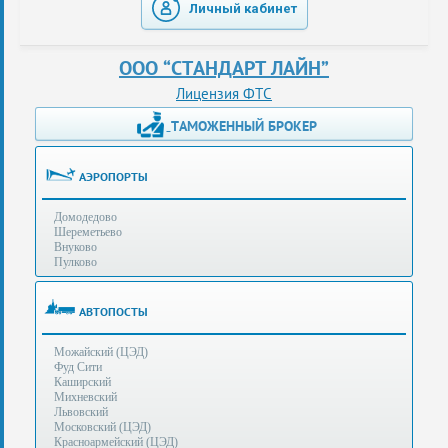
Личный кабинет
таможенные
перевозки
ООО “СТАНДАРТ ЛАЙН”
консультации
Лицензия ФТС
ТАМОЖЕННЫЙ БРОКЕР
Получение
ЭЦП
за
АЭРОПОРТЫ
сутки
Домодедово
Иные
Шереметьево
услуги
Внуково
Пулково
Опыт
оформления
АВТОПОСТЫ
Нас
Можайский (ЦЭД)
рекомендует
Фуд Сити
Каширский
Михневский
Львовский
Таможенные
Московский (ЦЭД)
процедуры
Красноармейский (ЦЭД)