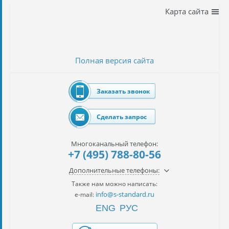
Наши
Карта сайта
услуги
таможенное
оформление
Полная версия сайта
Растаможка
авто
Заказать звонок
Импорт
автомобилей
Сделать запрос
импорт
на
Многоканальный телефон:
наш
+7 (495) 788-80-56
контракт
Дополнительные телефоны:
сертификация
Также нам можно написать:
товаров
info@s-standard.ru
e-mail:
ENG
РУС
авиаперевозки
грузов