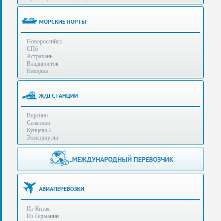
(особенности):
Полезная
МОРСКИЕ ПОРТЫ
информация
Новороссийск
СПб
Стоимость
Астрахань
услуг
Владивосток
Находка
Контакты
Ж/Д СТАНЦИИ
Заказать
Ворсино
звонок
Селятино
Кунцево 2
Сделать
Электроугли
запрос
Дополнительные
МЕЖДУНАРОДНЫЙ ПЕРЕВОЗЧИК
Многоканальный
телефоны:
телефон:
+7 (929) 575-
+7
96-62
АВИАПЕРЕВОЗКИ
(495)
+7 (925) 104-
Из Китая
15-94
788-
Из Германии