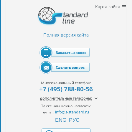
Наши
Карта сайта
услуги
таможенное
оформление
Полная версия сайта
Растаможка
авто
Заказать звонок
Импорт
автомобилей
Сделать запрос
импорт
на
Многоканальный телефон:
наш
+7 (495) 788-80-56
контракт
Дополнительные телефоны:
сертификация
Также нам можно написать:
товаров
info@s-standard.ru
e-mail:
ENG
РУС
авиаперевозки
грузов