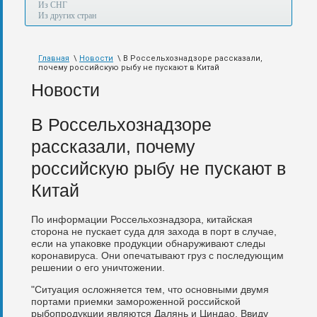
а
Из СНГ
также
Из других стран
авиа,
авто,
морем
Главная
\
Новости
\ В Россельхознадзоре рассказали,
и
почему российскую рыбу не пускают в Китай
по
железной
Новости
дороге.
В Россельхознадзоре
рассказали, почему
российскую рыбу не пускают в
Китай
По информации Россельхознадзора, китайская
сторона не пускает суда для захода в порт в случае,
если на упаковке продукции обнаруживают следы
коронавируса. Они опечатывают груз с последующим
решении о его уничтожении.
"Ситуация осложняется тем, что основными двумя
портами приемки замороженной российской
рыбопродукции являются Далянь и Циндао. Ввиду