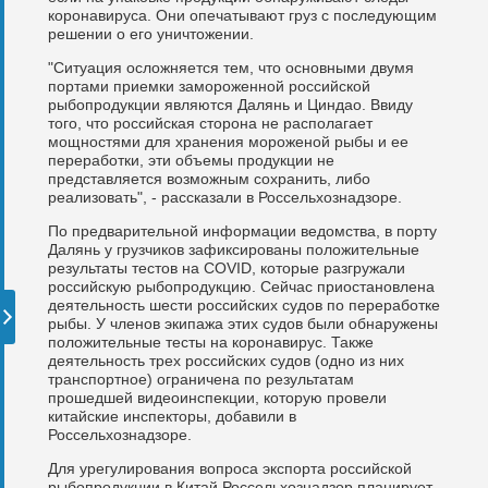
коронавируса. Они опечатывают груз с последующим
решении о его уничтожении.
"Ситуация осложняется тем, что основными двумя
портами приемки замороженной российской
рыбопродукции являются Далянь и Циндао. Ввиду
того, что российская сторона не располагает
мощностями для хранения мороженой рыбы и ее
переработки, эти объемы продукции не
представляется возможным сохранить, либо
реализовать", - рассказали в Россельхознадзоре.
По предварительной информации ведомства, в порту
Далянь у грузчиков зафиксированы положительные
результаты тестов на СOVID, которые разгружали
российскую рыбопродукцию. Сейчас приостановлена
деятельность шести российских судов по переработке
рыбы. У членов экипажа этих судов были обнаружены
положительные тесты на коронавирус. Также
деятельность трех российских судов (одно из них
транспортное) ограничена по результатам
прошедшей видеоинспекции, которую провели
китайские инспекторы, добавили в
Россельхознадзоре.
Для урегулирования вопроса экспорта российской
рыбопродукции в Китай Россельхознадзор планирует