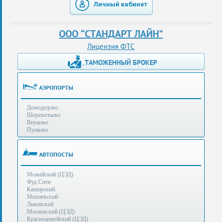
Личный кабинет
таможенные
перевозки
ООО “СТАНДАРТ ЛАЙН”
консультации
Лицензия ФТС
ТАМОЖЕННЫЙ БРОКЕР
Получение
ЭЦП
за
АЭРОПОРТЫ
сутки
Домодедово
Иные
Шереметьево
услуги
Внуково
Пулково
Опыт
оформления
АВТОПОСТЫ
Нас
Можайский (ЦЭД)
рекомендует
Фуд Сити
Каширский
Михневский
Львовский
Таможенные
Московский (ЦЭД)
процедуры
Красноармейский (ЦЭД)