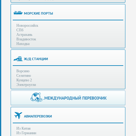
(особенности):
Полезная
МОРСКИЕ ПОРТЫ
информация
Новороссийск
СПб
Стоимость
Астрахань
услуг
Владивосток
Находка
Контакты
Ж/Д СТАНЦИИ
Заказать
Ворсино
звонок
Селятино
Кунцево 2
Сделать
Электроугли
запрос
Дополнительные
МЕЖДУНАРОДНЫЙ ПЕРЕВОЗЧИК
Многоканальный
телефоны:
телефон:
+7 (929) 575-
+7
96-62
АВИАПЕРЕВОЗКИ
(495)
+7 (925) 104-
Из Китая
15-94
788-
Из Германии