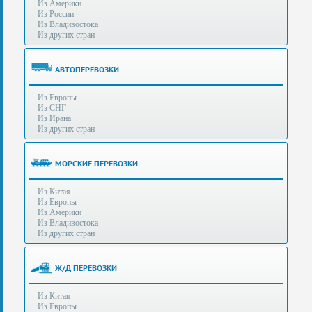
Из Америки
80-
e-mail:
info@s-standard.ru
Из России
56
Из Владивостока
Из других стран
Бесплатные
консультации
для
АВТОПЕРЕВОЗКИ
юр.лиц.
(Без
Из Европы
выходных
Из СНГ
-
Из Ирана
с
Из других стран
8:00
до
21:30)
МОРСКИЕ ПЕРЕВОЗКИ
Таможенное
Из Китая
оформление
Из Европы
грузов
Из Америки
в
Из Владивостока
аэропортах
Из других стран
Москвы
-
Шереметьево,
Ж/Д ПЕРЕВОЗКИ
Домодедово
и
Из Китая
Внуково,
Из Европы