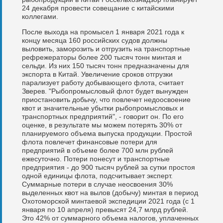
24 декабря провести совещание с китайскими
коллегами.
После выхода на промысел 1 января 2021 года к
концу месяца 160 российских судов должны
выловить, заморозить и отгрузить на транспортные
рефрежераторы более 200 тысяч тонн минтая и
сельди. Из них 150 тысяч тонн предназначены для
экспорта в Китай. Увеличение сроков отгрузки
парализует работу добывающего флота, считает
Зверев. "Рыбопромысловый флот будет вынужден
приостановить добычу, что повлечет недоосвоение
квот и значительные убытки рыбопромысловых и
транспортных предприятий", - говорит он. По его
оценке, в результате мы можем потерять 30% от
планируемого объема выпуска продукции. Простой
флота повлечет финансовые потери для
предприятий в объеме более 700 млн рублей
ежесуточно. Потери понесут и транспортные
предприятия - до 900 тысяч рублей за сутки простоя
одной единицы флота, подсчитывает эксперт.
Суммарные потери в случае неосвоения 30%
выделенных квот на вылов (добычу) минтая в период
Охотоморской минтаевой экспедиции 2021 года (с 1
января по 10 апреля) превысят 24,7 млрд рублей.
Это 42% от суммарного объема налогов, уплаченных