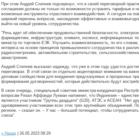
При этом Андрей Слепнев подчеркнул, что в своей переговорной практи
соглашения должны не только по возможности устранять тарифные и н
возможные инструменты отраслевого взаимодействия. А сегодня на по
широкий перечень вопросов, нахождение эффективных и взаимовыгодн
выйти на новый уровень сотрудничества.
"Речь идет об обеспечении продовольственной безопасности, электроэн
фармацевтике, инфраструктуре, климате, космосе, информационных те
министр по торговле ЕЭК. Улучшить взаимосвязанность, по его словам,
интереса на основе принципов промышленного сотрудничества в различ
радиоэлектронике, автомобильном строительстве, сельскохозяйственн
авиастроении.
Андрей Слепнев высказал надежду, что уже в этом году удастся дости
переговорах. В этой связи он отдельно акцентировал внимание на важн
деловым сообществом для внедрения предсказуемых и прозрачных прав
формирования договоренностей, которые действительно будут востреб
В свою очередь, специальный советник министра-координатора Респуб
вопросам Ризал Аффанди Лукман напомнил, что Индонезия – единствен
является участником "Группы двадцати" (G20), АТЭС и АСЕАН. "Нет др
одновременно участниками всех этих трех крупнейших объединений. П
регионе, – сказал он. – У нас – большой потенциал, чтобы сотрудничат
союза".
« Назад
| 26.05.2023 09:29