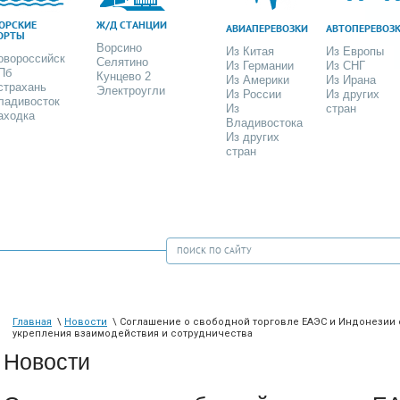
ОРСКИЕ
Ж/Д СТАНЦИИ
АВИАПЕРЕВОЗКИ
АВТОПЕРЕВОЗ
ОРТЫ
Ворсино
Из Китая
Из Европы
овороссийск
Селятино
Из Германии
Из СНГ
Пб
Кунцево 2
Из Америки
Из Ирана
страхань
Электроугли
Из России
Из других
ладивосток
Из
стран
аходка
Владивостока
Из других
стран
Главная
\
Новости
\ Соглашение о свободной торговле ЕАЭС и Индонезии 
укрепления взаимодействия и сотрудничества
Новости