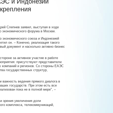
АЭС и Индонезии
укрепления
рей Слепнев заявил, выступая в ходе
го экономического форума в Москве.
о экономического союза и Индонезией
етил он. – Конечно, реализация такого
овый документ и насколько активно бизнес
тороне за активное участие в работе
роприятия: присутствуют представители
их компаний и регионов. Со стороны ЕАЭС
тва государственных структур,
и важность ведения прямого диалога в
аших государств. При этом есть все
ализован пока не в полной мере", –
ки зрения увеличения доли
ого комплекса, телекоммуникаций,