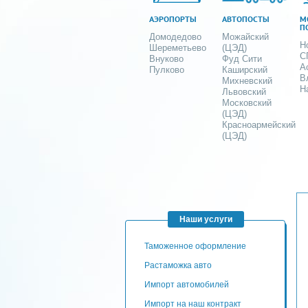
АЭРОПОРТЫ
АВТОПОСТЫ
М
П
Домодедово
Можайский
Н
Шереметьево
(ЦЭД)
С
Внуково
Фуд Сити
А
Пулково
Каширский
В
Михневский
Н
Львовский
Московский
(ЦЭД)
Красноармейский
(ЦЭД)
Наши услуги
таможенное оформление
Растаможка авто
Импорт автомобилей
импорт на наш контракт