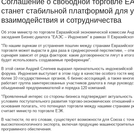
Соглашение о свободной торговле Е
станет стабильной платформой для 
взаимодействия и сотрудничества
Об этом министр по торговле Евразийской экономической комиссии Анд
заседания Бизнес-диалога "ЕАЭС – Индонезия" в рамках II Евразийско
"По нашим оценкам от устранения пошлин между странами Евразийског
торговля может вырасти в два раза в среднесрочной перспективе, – отм
сценария зависит от ряда факторов: какие договоренности лягут в итог
будет использовать создаваемые преференции".
В этой связи Андрей Слепнев выразил признательность индонезийской с
форума. Индонезия выступает в этом году в качестве особого гостя ме
более 10 государственных органов, 6 бизнес-ассоциаций, а также мног
работает группа заинтересованных участников диалога в лице руководс
объединений предпринимателей и порядка 120 компаний.
"Проявленный интерес со стороны бизнеса подтверждает актуальность 
условиях поступательного развития торгово-экономических отношений н
основания полагать, что потенциал торговли между нашими странами ре
считает министр по торговле ЕЭК.
В частности, по его словам, существуют возможности для Союза с точ
высокотехнологичного экспорта, включая продукцию машиностроительн
программного обеспечения.