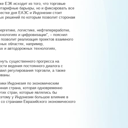
ке ЕЭК исходит из того, что торговые
етарифные барьеры, но и фиксировать все
вестке дня ЕАЭС и Индонезии стоит
ых решений по которым позволит сторонам
ергетике, логистике, нефтепереработке,
хнологиях и цифровизации", – пояснил
 позволит реализация проектов взаимного
ных областях, например,
ых и автодорожных технологиях,
гнуть существенного прогресса на
ости ведения постоянного диалога с
ил регулирования торговли, а также
ованы.
лики Индонезия по экономическим
ная страна, которая одновременно
угих стран, которые являлись бы
оэтому у Индонезии большое влияние в
ь со странами Евразийского экономического