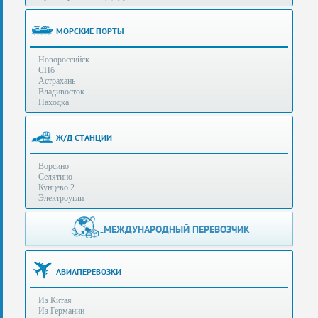
(особенности):
Полезная
МОРСКИЕ ПОРТЫ
информация
Новороссийск
СПб
Стоимость
Астрахань
услуг
Владивосток
Находка
Контакты
Ж/Д СТАНЦИИ
Заказать
Ворсино
звонок
Селятино
Кунцево 2
Сделать
Электроугли
запрос
Дополнительные
МЕЖДУНАРОДНЫЙ ПЕРЕВОЗЧИК
Многоканальный
телефоны:
телефон:
+7 (929) 575-
+7
96-62
АВИАПЕРЕВОЗКИ
(495)
+7 (925) 104-
Из Китая
15-94
788-
Из Германии