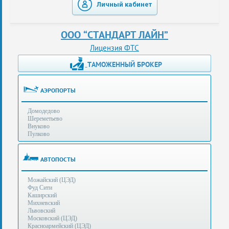
Личный кабинет
таможенные
перевозки
ООО “СТАНДАРТ ЛАЙН”
консультации
Лицензия ФТС
ТАМОЖЕННЫЙ БРОКЕР
Получение
ЭЦП
за
АЭРОПОРТЫ
сутки
Домодедово
Иные
Шереметьево
услуги
Внуково
Пулково
Опыт
оформления
АВТОПОСТЫ
Нас
Можайский (ЦЭД)
рекомендует
Фуд Сити
Каширский
Михневский
Львовский
Таможенные
Московский (ЦЭД)
процедуры
Красноармейский (ЦЭД)