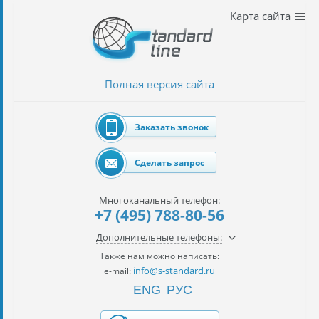
Наши
Карта сайта
услуги
таможенное
оформление
Полная версия сайта
Растаможка
авто
Заказать звонок
Импорт
автомобилей
Сделать запрос
импорт
на
Многоканальный телефон:
наш
+7 (495) 788-80-56
контракт
Дополнительные телефоны:
сертификация
Также нам можно написать:
товаров
info@s-standard.ru
e-mail:
ENG
РУС
авиаперевозки
грузов