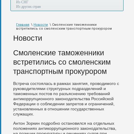
а
Из СНГ
также
Из других стран
авиа,
авто,
морем
Главная
\
Новости
\ Смоленские таможенники
и
встретились со смоленским транспортным прокурором
по
железной
Новости
дороге.
Смоленские таможенники
встретились со смоленским
транспортным прокурором
Встреча состоялась в рамках занятия, проводимого с
руководителями структурных подразделений и
таможенных постов по разъяснению требований
антикоррупционного законодательства Российской
Федерации о соблюдении запретов и ограничений,
установленных в отношении государственных
служащих.
Антон Зоркин подробно остановился на отдельных
положениях антикоррупционного законодательства,
на позиции прокуратуры и решениях судов при