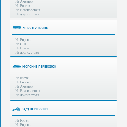
Из Америки
80-
e-mail:
info@s-standard.ru
Из России
56
Из Владивостока
Из других стран
Бесплатные
консультации
для
АВТОПЕРЕВОЗКИ
юр.лиц.
(Без
Из Европы
выходных
Из СНГ
-
Из Ирана
с
Из других стран
8:00
до
21:30)
МОРСКИЕ ПЕРЕВОЗКИ
Таможенное
Из Китая
оформление
Из Европы
грузов
Из Америки
в
Из Владивостока
аэропортах
Из других стран
Москвы
-
Шереметьево,
Ж/Д ПЕРЕВОЗКИ
Домодедово
и
Из Китая
Внуково,
Из Европы