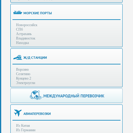
(особенности):
Полезная
МОРСКИЕ ПОРТЫ
информация
Новороссийск
СПб
Стоимость
Астрахань
услуг
Владивосток
Находка
Контакты
Ж/Д СТАНЦИИ
Заказать
Ворсино
звонок
Селятино
Кунцево 2
Сделать
Электроугли
запрос
Дополнительные
МЕЖДУНАРОДНЫЙ ПЕРЕВОЗЧИК
Многоканальный
телефоны:
телефон:
+7 (929) 575-
+7
96-62
АВИАПЕРЕВОЗКИ
(495)
+7 (925) 104-
Из Китая
15-94
788-
Из Германии