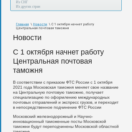
а
Из СНГ
также
Из других стран
авиа,
авто,
морем
Главная
\
Новости
\ С 1 октября начнет работу
и
Центральная почтовая таможня
по
железной
Новости
дороге.
С 1 октября начнет работу
Центральная почтовая
таможня
В соответствии с приказом ФТС России с 1 октября
2021 года Московская таможня меняет свое название
на Центральную почтовую таможню, получает
специализацию по оформлению международных
почтовых отправлений и экспресс грузов, и переходит
в непосредственное подчинение ФТС России
Московский железнодорожный и Научно-
инновационный таможенные посты Московской
таможни будут переподчинены Московской областной
таможне.