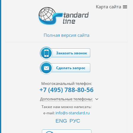
Наши
Карта сайта
услуги
таможенное
оформление
Полная версия сайта
Растаможка
авто
Заказать звонок
Импорт
автомобилей
Сделать запрос
импорт
на
Многоканальный телефон:
наш
+7 (495) 788-80-56
контракт
Дополнительные телефоны:
сертификация
Также нам можно написать:
товаров
info@s-standard.ru
e-mail:
ENG
РУС
авиаперевозки
грузов