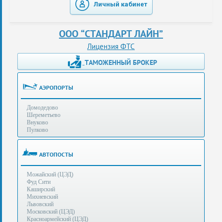
Личный кабинет
таможенные
перевозки
ООО “СТАНДАРТ ЛАЙН”
консультации
Лицензия ФТС
ТАМОЖЕННЫЙ БРОКЕР
Получение
ЭЦП
за
АЭРОПОРТЫ
сутки
Домодедово
Иные
Шереметьево
услуги
Внуково
Пулково
Опыт
оформления
АВТОПОСТЫ
Нас
Можайский (ЦЭД)
рекомендует
Фуд Сити
Каширский
Михневский
Львовский
Таможенные
Московский (ЦЭД)
процедуры
Красноармейский (ЦЭД)