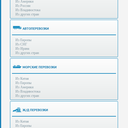
Из Америки
80-
e-mail:
info@s-standard.ru
Из России
56
Из Владивостока
Из других стран
Бесплатные
консультации
для
АВТОПЕРЕВОЗКИ
юр.лиц.
(Без
Из Европы
выходных
Из СНГ
-
Из Ирана
с
Из других стран
8:00
до
21:30)
МОРСКИЕ ПЕРЕВОЗКИ
Таможенное
Из Китая
оформление
Из Европы
грузов
Из Америки
в
Из Владивостока
аэропортах
Из других стран
Москвы
-
Шереметьево,
Ж/Д ПЕРЕВОЗКИ
Домодедово
и
Из Китая
Внуково,
Из Европы