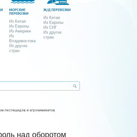
КИ
МОРСКИЕ
Ж/Д ПЕРЕВОЗКИ
ПЕРЕВОЗКИ
Из Китая
Из Китая
Из Европы
Из Европы
Из СНГ
Из Америки
Из других
Из
стран
Владивостока
Из других
стран
м пестицидов и агрохимикатов
роль над оборотом