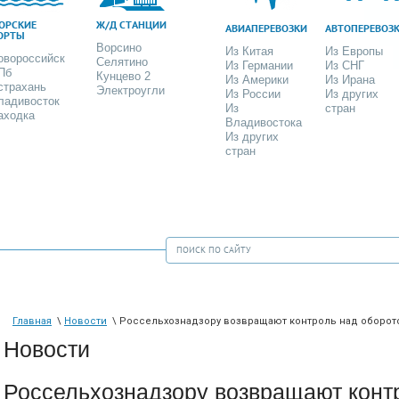
ОРСКИЕ
Ж/Д СТАНЦИИ
АВИАПЕРЕВОЗКИ
АВТОПЕРЕВОЗ
ОРТЫ
Ворсино
Из Китая
Из Европы
овороссийск
Селятино
Из Германии
Из СНГ
Пб
Кунцево 2
Из Америки
Из Ирана
страхань
Электроугли
Из России
Из других
ладивосток
Из
стран
аходка
Владивостока
Из других
стран
Главная
\
Новости
\ Россельхознадзору возвращают контроль над оборото
Новости
Россельхознадзору возвращают конт