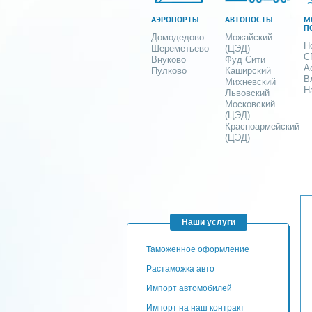
АЭРОПОРТЫ
АВТОПОСТЫ
М
П
Домодедово
Можайский
Н
Шереметьево
(ЦЭД)
С
Внуково
Фуд Сити
А
Пулково
Каширский
В
Михневский
Н
Львовский
Московский
(ЦЭД)
Красноармейский
(ЦЭД)
Наши услуги
таможенное оформление
Растаможка авто
Импорт автомобилей
импорт на наш контракт