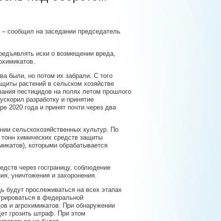
, – сообщил на заседании председатель
редъявлять иски о возмещении вреда,
охимикатов.
ва были, но потом их забрали. С того
ащиты растений в сельском хозяйстве
ования пестицидов на полях летом прошлого
 ускорил разработку и принятие
е 2020 года и принят почти через два
нии сельскохозяйственных культур. По
ч тонн химических средств защиты
микатов), которыми обрабатывается
едств через госграницу, соблюдение
ия, уничтожения и захоронения.
дь будут прослеживаться на всех этапах
стрироваться в федеральной
ов и агрохимикатов. При обнаружении
ет грозить штраф. При этом