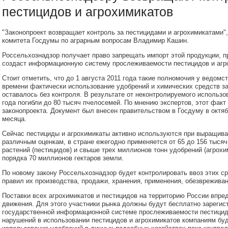
пестицидов и агрохимикатов
"Законопроект возвращает контроль за пестицидами и агрохимикатами"
комитета Госдумы по аграрным вопросам Владимир Кашин.
Россельхознадзор получает право запрещать импорт этой продукции, п
создаст информационную систему прослеживаемости пестицидов и агр
Стоит отметить, что до 1 августа 2011 года такие полномочия у ведомст
времени фактически использование удобрений и химических средств з
оставалось без контроля. В результате от неконтролируемого использ
года погибли до 80 тысяч пчелосемей. По мнению экспертов, этот факт
законопроекта. Документ был внесен правительством в Госдуму в октябр
месяца.
Сейчас пестициды и агрохимикаты активно используются при выращива
различным оценкам, в стране ежегодно применяется от 65 до 156 тыся
растений (пестицидов) и свыше трех миллионов тонн удобрений (агрохи
порядка 70 миллионов гектаров земли.
По новому закону Россельхознадзор будет контролировать ввоз этих ср
правил их производства, продажи, хранения, применения, обезвреживан
Поставки всех агрохимикатов и пестицидов на территорию России впре
движения. Для этого участники рынка должны будут бесплатно зареги
государственной информационной системе прослеживаемости пестицид
нарушений в использовании пестицидов и агрохимикатов компаниям буд