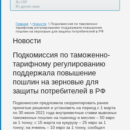
а
Из СНГ
также
Из других стран
авиа,
авто,
морем
Главная
\
Новости
\ Подкомиссия по таможенно-
и
тарифному регулированию поддержала повышение
по
пошлин на зерновые для защиты потребителей в РФ
железной
Новости
дороге.
Подкомиссия по таможенно-
тарифному регулированию
поддержала повышение
пошлин на зерновые для
защиты потребителей в РФ
Подкомиссия предложила скорректировать ранее
принятые решения и установить на период с 1 марта
по 30 июня 2021 года внутриквотные ставки вывозных
таможенных пошлин на пшеницу и меслин – 50 евро
за 1 тонну; с 15 марта на кукурузу – 25 евро за 1
тонну; на ячмень – 10 евро за 1 тонну, сообщил