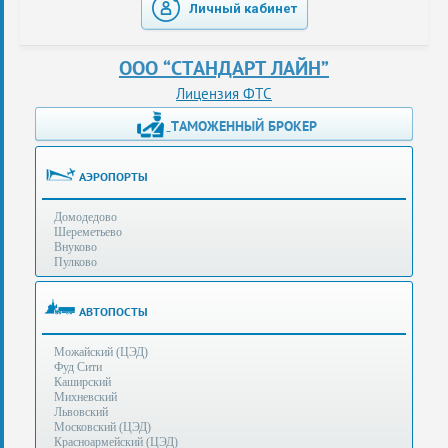
Личный кабинет
таможенные
перевозки
ООО “СТАНДАРТ ЛАЙН”
консультации
Лицензия ФТС
ТАМОЖЕННЫЙ БРОКЕР
Получение
ЭЦП
за
АЭРОПОРТЫ
сутки
Домодедово
Иные
Шереметьево
услуги
Внуково
Пулково
Опыт
оформления
АВТОПОСТЫ
Нас
Можайский (ЦЭД)
рекомендует
Фуд Сити
Каширский
Михневский
Львовский
Таможенные
Московский (ЦЭД)
процедуры
Красноармейский (ЦЭД)