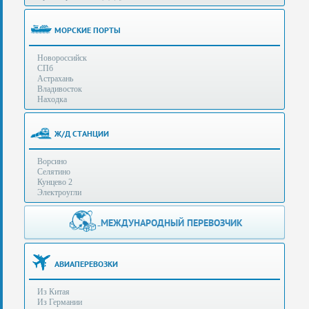
(особенности):
Полезная
МОРСКИЕ ПОРТЫ
информация
Новороссийск
СПб
Стоимость
Астрахань
услуг
Владивосток
Находка
Контакты
Ж/Д СТАНЦИИ
Заказать
Ворсино
звонок
Селятино
Кунцево 2
Сделать
Электроугли
запрос
Дополнительные
МЕЖДУНАРОДНЫЙ ПЕРЕВОЗЧИК
Многоканальный
телефоны:
телефон:
+7 (929) 575-
+7
96-62
АВИАПЕРЕВОЗКИ
(495)
+7 (925) 104-
Из Китая
15-94
788-
Из Германии