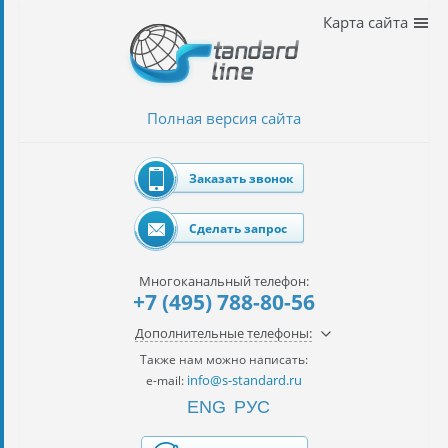
Наши
Карта сайта
услуги
таможенное
оформление
Полная версия сайта
Растаможка
авто
Заказать звонок
Импорт
автомобилей
Сделать запрос
импорт
на
Многоканальный телефон:
наш
+7 (495) 788-80-56
контракт
Дополнительные телефоны:
сертификация
Также нам можно написать:
товаров
info@s-standard.ru
e-mail:
ENG
РУС
авиаперевозки
грузов