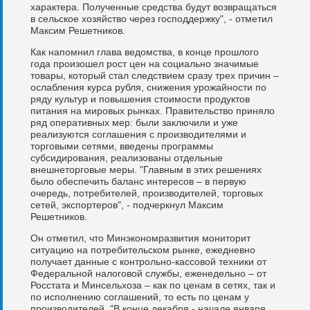
характера. Полученные средства будут возвращаться
в сельское хозяйство через господдержку", - отметил
Максим Решетников.
Как напомнил глава ведомства, в конце прошлого
года произошел рост цен на социально значимые
товары, который стал следствием сразу трех причин –
ослабления курса рубля, снижения урожайности по
ряду культур и повышения стоимости продуктов
питания на мировых рынках. Правительство приняло
ряд оперативных мер: были заключили и уже
реализуются соглашения с производителями и
торговыми сетями, введены программы
субсидирования, реализованы отдельные
внешнеторговые меры. "Главным в этих решениях
было обеспечить баланс интересов – в первую
очередь, потребителей, производителей, торговых
сетей, экспортеров", - подчеркнул Максим
Решетников.
Он отметил, что Минэкономразвития мониторит
ситуацию на потребительском рынке, ежедневно
получает данные с контрольно-кассовой техники от
Федеральной налоговой службы, еженедельно – от
Росстата и Минсельхоза – как по ценам в сетях, так и
по исполнению соглашений, то есть по ценам у
производителей. "В конце декабря - начале января