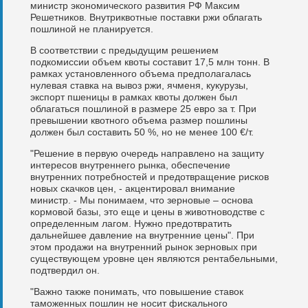
министр экономического развития РФ Максим
Решетников. Внутриквотные поставки ржи облагать
пошлиной не планируется.
В соответствии с предыдущим решением
подкомиссии объем квоты составит 17,5 млн тонн. В
рамках установленного объема предполагалась
нулевая ставка на вывоз ржи, ячменя, кукурузы,
экспорт пшеницы в рамках квоты должен был
облагаться пошлиной в размере 25 евро за т. При
превышении квотного объема размер пошлины
должен был составить 50 %, но не менее 100 €/т.
"Решение в первую очередь направлено на защиту
интересов внутреннего рынка, обеспечение
внутренних потребностей и предотвращение рисков
новых скачков цен, - акцентировал внимание
министр. - Мы понимаем, что зерновые – основа
кормовой базы, это еще и цены в животноводстве с
определенным лагом. Нужно предотвратить
дальнейшее давление на внутренние цены". При
этом продажи на внутренний рынок зерновых при
существующем уровне цен являются рентабельными,
подтвердил он.
"Важно также понимать, что повышение ставок
таможенных пошлин не носит фискального