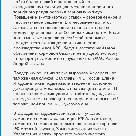
найти более тонкий и настроенный на
складывающуюся ситуацию механизм надежного
тарифного регулирования зерновых культур.
Повышение внутриквотных ставок – своевременное и
перспективное решение. Его несомненный плюс
заключается в обеспечении баланса интересов
между внутренним потреблением и экспортом. Кроме
того, смежные отрасли российской экономики,
прежде всего скотоводство и, в частности,
производство мяса КРС, будут в достаточной мере
обеспечены кормовой базой, и не в ущерб экспорту",
- подчеркнул заместитель руководителя ФАС России
Андрей Цыганов.
Поддержку решению также выразила Федеральная
таможенная служба. Замглавы ФТС России Елена
Ягодкина также поддержала введение постоянно
действующего механизма с плавающей ставкой. "В
перспективе мы выступаем за гибкие подходы и за
определение плавающего размера ставок вывозной
таможенной пошлины", - указала она.
В заседании подкомиссии приняли участие
заместитель министра юстиции РФ Али Алханов,
заместитель министра промышленности и торговли
РФ Алексей Груздев, Заместитель начальника
Управления международного экономического