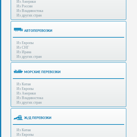
Из Америки
80-
e-mail:
info@s-standard.ru
Из России
56
Из Владивостока
Из других стран
Бесплатные
консультации
для
АВТОПЕРЕВОЗКИ
юр.лиц.
(Без
Из Европы
выходных
Из СНГ
-
Из Ирана
с
Из других стран
8:00
до
21:30)
МОРСКИЕ ПЕРЕВОЗКИ
Таможенное
Из Китая
оформление
Из Европы
грузов
Из Америки
в
Из Владивостока
аэропортах
Из других стран
Москвы
-
Шереметьево,
Ж/Д ПЕРЕВОЗКИ
Домодедово
и
Из Китая
Внуково,
Из Европы