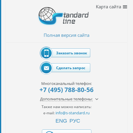
Наши
Карта сайта
услуги
таможенное
оформление
Полная версия сайта
Растаможка
авто
Заказать звонок
Импорт
автомобилей
Сделать запрос
импорт
на
Многоканальный телефон:
наш
+7 (495) 788-80-56
контракт
Дополнительные телефоны:
сертификация
Также нам можно написать:
товаров
info@s-standard.ru
e-mail:
ENG
РУС
авиаперевозки
грузов