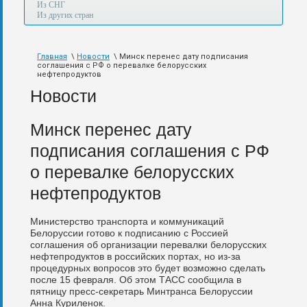
а
Из СНГ
также
Из других стран
авиа,
авто,
морем
Главная
\
Новости
\ Минск перенес дату подписания
и
соглашения с РФ о перевалке белорусских
по
нефтепродуктов
железной
Новости
дороге.
Минск перенес дату
подписания соглашения с РФ
о перевалке белорусских
нефтепродуктов
Министерство транспорта и коммуникаций
Белоруссии готово к подписанию с Россией
соглашения об организации перевалки белорусских
нефтепродуктов в российских портах, но из-за
процедурных вопросов это будет возможно сделать
после 15 февраля. Об этом ТАСС сообщила в
пятницу пресс-секретарь Минтранса Белоруссии
Анна Куриленок.