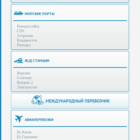
(особенности):
Полезная
МОРСКИЕ ПОРТЫ
информация
Новороссийск
СПб
Стоимость
Астрахань
услуг
Владивосток
Находка
Контакты
Ж/Д СТАНЦИИ
Заказать
Ворсино
звонок
Селятино
Кунцево 2
Сделать
Электроугли
запрос
Дополнительные
МЕЖДУНАРОДНЫЙ ПЕРЕВОЗЧИК
Многоканальный
телефоны:
телефон:
+7 (929) 575-
+7
96-62
АВИАПЕРЕВОЗКИ
(495)
+7 (925) 104-
Из Китая
15-94
788-
Из Германии