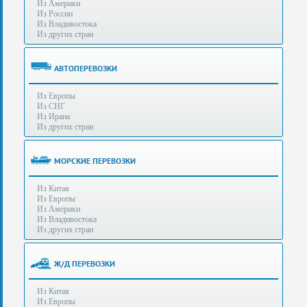
Из Америки
80-
e-mail:
info@s-standard.ru
Из России
56
Из Владивостока
Из других стран
Бесплатные
консультации
для
АВТОПЕРЕВОЗКИ
юр.лиц.
(Без
Из Европы
выходных
Из СНГ
-
Из Ирана
с
Из других стран
8:00
до
21:30)
МОРСКИЕ ПЕРЕВОЗКИ
Таможенное
Из Китая
оформление
Из Европы
грузов
Из Америки
в
Из Владивостока
аэропортах
Из других стран
Москвы
-
Шереметьево,
Ж/Д ПЕРЕВОЗКИ
Домодедово
и
Из Китая
Внуково,
Из Европы