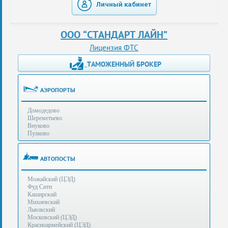
Личный кабинет
таможенные
перевозки
ООО “СТАНДАРТ ЛАЙН”
консультации
Лицензия ФТС
ТАМОЖЕННЫЙ БРОКЕР
Получение
ЭЦП
за
АЭРОПОРТЫ
сутки
Домодедово
Иные
Шереметьево
услуги
Внуково
Пулково
Опыт
оформления
АВТОПОСТЫ
Нас
Можайский (ЦЭД)
рекомендует
Фуд Сити
Каширский
Михневский
Львовский
Таможенные
Московский (ЦЭД)
процедуры
Красноармейский (ЦЭД)