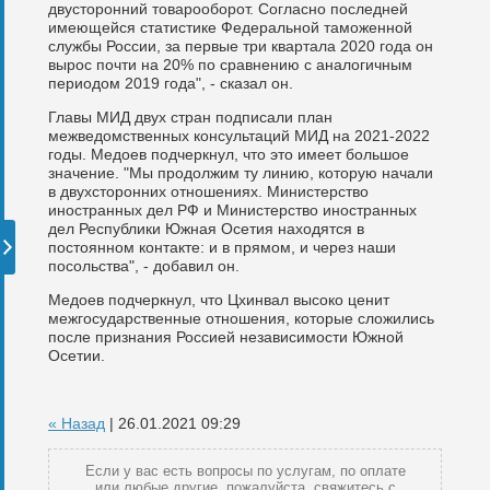
двусторонний товарооборот. Согласно последней
имеющейся статистике Федеральной таможенной
службы России, за первые три квартала 2020 года он
вырос почти на 20% по сравнению с аналогичным
периодом 2019 года", - сказал он.
Главы МИД двух стран подписали план
межведомственных консультаций МИД на 2021-2022
годы. Медоев подчеркнул, что это имеет большое
значение. "Мы продолжим ту линию, которую начали
в двухсторонних отношениях. Министерство
иностранных дел РФ и Министерство иностранных
дел Республики Южная Осетия находятся в
постоянном контакте: и в прямом, и через наши
посольства", - добавил он.
Медоев подчеркнул, что Цхинвал высоко ценит
межгосударственные отношения, которые сложились
после признания Россией независимости Южной
Осетии.
« Назад
| 26.01.2021 09:29
Если у вас есть вопросы по услугам, по оплате
или любые другие, пожалуйста, свяжитесь с