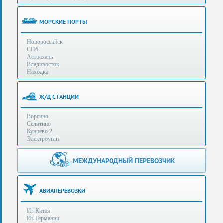
(особенности):
Полезная
МОРСКИЕ ПОРТЫ
информация
Новороссийск
СПб
Стоимость
Астрахань
услуг
Владивосток
Находка
Контакты
Ж/Д СТАНЦИИ
Заказать
Ворсино
звонок
Селятино
Кунцево 2
Сделать
Электроугли
запрос
Дополнительные
МЕЖДУНАРОДНЫЙ ПЕРЕВОЗЧИК
Многоканальный
телефоны:
телефон:
+7 (929) 575-
+7
96-62
АВИАПЕРЕВОЗКИ
(495)
+7 (925) 104-
Из Китая
15-94
788-
Из Германии