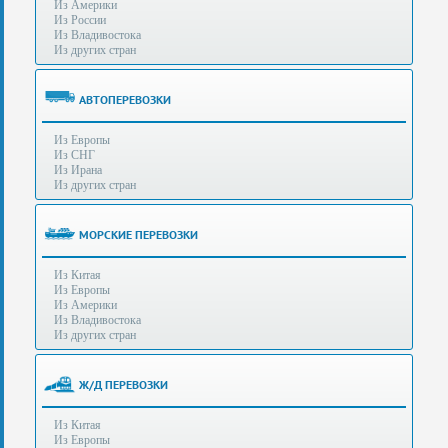
Из Америки
80-
e-mail:
info@s-standard.ru
Из России
56
Из Владивостока
Из других стран
Бесплатные
консультации
для
АВТОПЕРЕВОЗКИ
юр.лиц.
(Без
Из Европы
выходных
Из СНГ
-
Из Ирана
с
Из других стран
8:00
до
21:30)
МОРСКИЕ ПЕРЕВОЗКИ
Таможенное
Из Китая
оформление
Из Европы
грузов
Из Америки
в
Из Владивостока
аэропортах
Из других стран
Москвы
-
Шереметьево,
Ж/Д ПЕРЕВОЗКИ
Домодедово
и
Из Китая
Внуково,
Из Европы