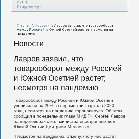
а
Из СНГ
также
Из других стран
авиа,
авто,
морем
Главная
\
Новости
\ Лавров заявил, что товарооборот
и
между Россией и Южной Осетией растет, несмотря на
по
пандемию
железной
Новости
дороге.
Лавров заявил, что
товарооборот между Россией
и Южной Осетией растет,
несмотря на пандемию
Товарооборот между Россией и Южной Осетией
увеличился на 20% за первые три квартала 2020
года, несмотря на пандемию коронавируса. Об этом
сообщил в понедельник глава МИД РФ Сергей Лавров
на переговорах с и.о. министра иностранных дел
Южной Осетии Дмитрием Медоевым.
"Несмотря на пандемию, отмечу, что у нас растет