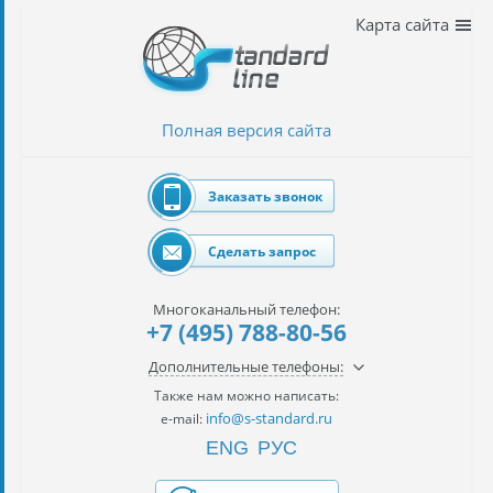
Наши
Карта сайта
услуги
таможенное
оформление
Полная версия сайта
Растаможка
авто
Заказать звонок
Импорт
автомобилей
Сделать запрос
импорт
на
Многоканальный телефон:
наш
+7 (495) 788-80-56
контракт
Дополнительные телефоны:
сертификация
Также нам можно написать:
товаров
info@s-standard.ru
e-mail:
ENG
РУС
авиаперевозки
грузов