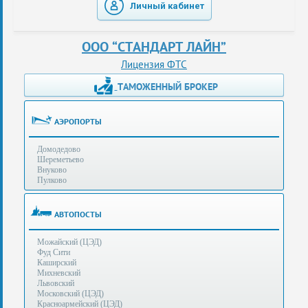
Личный кабинет
таможенные
перевозки
ООО “СТАНДАРТ ЛАЙН”
консультации
Лицензия ФТС
ТАМОЖЕННЫЙ БРОКЕР
Получение
ЭЦП
за
АЭРОПОРТЫ
сутки
Домодедово
Иные
Шереметьево
услуги
Внуково
Пулково
Опыт
оформления
АВТОПОСТЫ
Нас
Можайский (ЦЭД)
рекомендует
Фуд Сити
Каширский
Михневский
Львовский
Таможенные
Московский (ЦЭД)
процедуры
Красноармейский (ЦЭД)