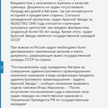
Владивостоке у незнакомого мужчины в качестве
сувенира. Документы на орден отсутствовали.
Награду вез домой в Австрию, так как интересуется
историей и предметами старины. Согласно
проведенной экспертизе, орден Красной Звезды за
№2827362 1945 года относится к категории
культурных ценностей, как предмет фалеристики,
созданный более 50 лет назад. Кроме этого, орден
Красной Звезды является государственной наградой
СССР.
При вывозе из России орден необходимо было
декларировать таможенным органам и иметь
документы, разрешающие вывоз государственной
награды СССР из страны.
"Постановлением суда гражданину Австрии за
совершение административного правонарушения
назначено наказание в виде конфискации предмета
административного правонарушения - ордена
Красной Звезды",- сообщил начальник правового
отдела таможни Игорь Ивахненко. - "После
вступления постановления суда в законную силу,
орден передан на ответственное хранение в
Управление Президента РФ по государственным
наградам".