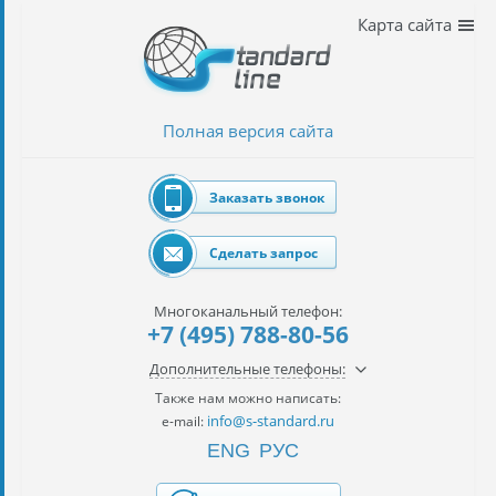
Наши
Карта сайта
услуги
таможенное
оформление
Полная версия сайта
Растаможка
авто
Заказать звонок
Импорт
автомобилей
Сделать запрос
импорт
на
Многоканальный телефон:
наш
+7 (495) 788-80-56
контракт
Дополнительные телефоны:
сертификация
Также нам можно написать:
товаров
info@s-standard.ru
e-mail:
ENG
РУС
авиаперевозки
грузов