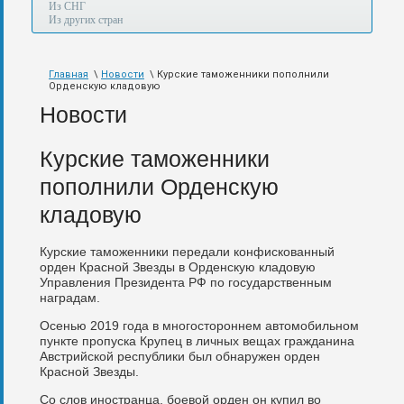
а
Из СНГ
также
Из других стран
авиа,
авто,
морем
Главная
\
Новости
\ Курские таможенники пополнили
и
Орденскую кладовую
по
железной
Новости
дороге.
Курские таможенники
пополнили Орденскую
кладовую
Курские таможенники передали конфискованный
орден Красной Звезды в Орденскую кладовую
Управления Президента РФ по государственным
наградам.
Осенью 2019 года в многостороннем автомобильном
пункте пропуска Крупец в личных вещах гражданина
Австрийской республики был обнаружен орден
Красной Звезды.
Со слов иностранца, боевой орден он купил во