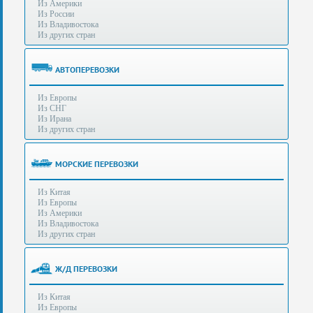
Из Америки
80-
e-mail:
info@s-standard.ru
Из России
56
Из Владивостока
Из других стран
Бесплатные
консультации
для
АВТОПЕРЕВОЗКИ
юр.лиц.
(Без
Из Европы
выходных
Из СНГ
-
Из Ирана
с
Из других стран
8:00
до
21:30)
МОРСКИЕ ПЕРЕВОЗКИ
Таможенное
Из Китая
оформление
Из Европы
грузов
Из Америки
в
Из Владивостока
аэропортах
Из других стран
Москвы
-
Шереметьево,
Ж/Д ПЕРЕВОЗКИ
Домодедово
и
Из Китая
Внуково,
Из Европы