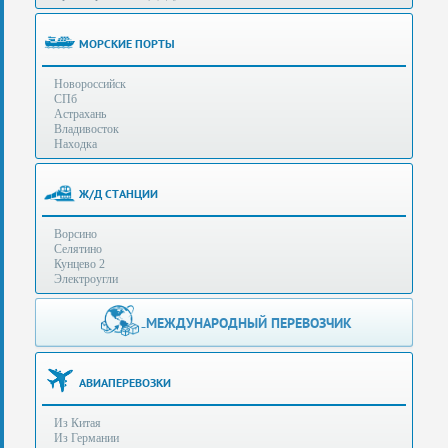
(особенности):
Полезная
МОРСКИЕ ПОРТЫ
информация
Новороссийск
СПб
Стоимость
Астрахань
услуг
Владивосток
Находка
Контакты
Ж/Д СТАНЦИИ
Заказать
Ворсино
звонок
Селятино
Кунцево 2
Сделать
Электроугли
запрос
Дополнительные
МЕЖДУНАРОДНЫЙ ПЕРЕВОЗЧИК
Многоканальный
телефоны:
телефон:
+7 (929) 575-
+7
96-62
АВИАПЕРЕВОЗКИ
(495)
+7 (925) 104-
Из Китая
15-94
788-
Из Германии