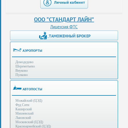
Личный кабинет
таможенные
перевозки
ООО “СТАНДАРТ ЛАЙН”
консультации
Лицензия ФТС
ТАМОЖЕННЫЙ БРОКЕР
Получение
ЭЦП
за
АЭРОПОРТЫ
сутки
Домодедово
Иные
Шереметьево
услуги
Внуково
Пулково
Опыт
оформления
АВТОПОСТЫ
Нас
Можайский (ЦЭД)
рекомендует
Фуд Сити
Каширский
Михневский
Львовский
Таможенные
Московский (ЦЭД)
процедуры
Красноармейский (ЦЭД)