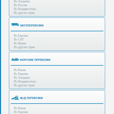
Из Америки
80-
e-mail:
info@s-standard.ru
Из России
56
Из Владивостока
Из других стран
Бесплатные
консультации
для
АВТОПЕРЕВОЗКИ
юр.лиц.
(Без
Из Европы
выходных
Из СНГ
-
Из Ирана
с
Из других стран
8:00
до
21:30)
МОРСКИЕ ПЕРЕВОЗКИ
Таможенное
Из Китая
оформление
Из Европы
грузов
Из Америки
в
Из Владивостока
аэропортах
Из других стран
Москвы
-
Шереметьево,
Ж/Д ПЕРЕВОЗКИ
Домодедово
и
Из Китая
Внуково,
Из Европы