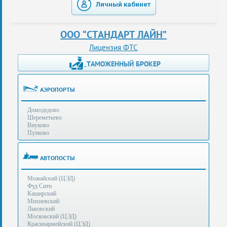
Личный кабинет
таможенные
перевозки
ООО “СТАНДАРТ ЛАЙН”
консультации
Лицензия ФТС
ТАМОЖЕННЫЙ БРОКЕР
Получение
ЭЦП
за
АЭРОПОРТЫ
сутки
Домодедово
Иные
Шереметьево
услуги
Внуково
Пулково
Опыт
оформления
АВТОПОСТЫ
Нас
Можайский (ЦЭД)
рекомендует
Фуд Сити
Каширский
Михневский
Львовский
Таможенные
Московский (ЦЭД)
процедуры
Красноармейский (ЦЭД)