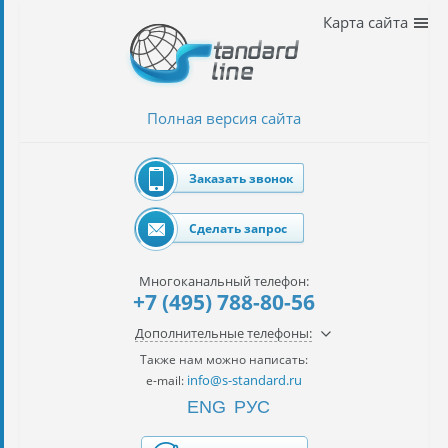
Наши
Карта сайта
услуги
таможенное
оформление
Полная версия сайта
Растаможка
авто
Заказать звонок
Импорт
автомобилей
Сделать запрос
импорт
на
Многоканальный телефон:
наш
+7 (495) 788-80-56
контракт
Дополнительные телефоны:
сертификация
Также нам можно написать:
товаров
info@s-standard.ru
e-mail:
ENG
РУС
авиаперевозки
грузов