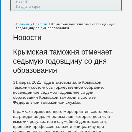
а
Из СНГ
также
Из других стран
авиа,
авто,
морем
Главная
\
Новости
\ Крымская таможня отмечает седьмую
и
годовщину со дня образования
по
железной
Новости
дороге.
Крымская таможня отмечает
седьмую годовщину со дня
образования
31 марта 2021 года в актовом зале Крымской
таможни состоялось торжественное собрание,
посвящённое седьмой годовщине со дня
образования Крымской таможни в составе
Федеральной таможенной службы.
В рамках торжественного мероприятия состоялось
награждение должностных лиц, которые достигли
высоких результатов в служебной деятельности,
проявили профессионализм и инициативу при
решении поставленных задач. Благодарность