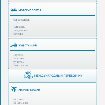
(особенности):
Полезная
МОРСКИЕ ПОРТЫ
информация
Новороссийск
СПб
Стоимость
Астрахань
услуг
Владивосток
Находка
Контакты
Ж/Д СТАНЦИИ
Заказать
Ворсино
звонок
Селятино
Кунцево 2
Сделать
Электроугли
запрос
Дополнительные
МЕЖДУНАРОДНЫЙ ПЕРЕВОЗЧИК
Многоканальный
телефоны:
телефон:
+7 (929) 575-
+7
96-62
АВИАПЕРЕВОЗКИ
(495)
+7 (925) 104-
Из Китая
15-94
788-
Из Германии