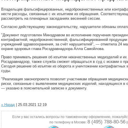
Владельцев фальсифицированных, недоброкачественных или контрафак
нести расходы, связанные с их изъятием из обращения. Соответствующ
рассмотреть на пленарных заседаниях весенней сессии.
Согласно действующему законодательству, нарушители обязаны оплати
"Документ подготовлен Минздравом во исполнение поручения президент
контрафактной, недоброкачественной, фальсифицированной продукции
учреждений здравоохранения, за счёт нарушителей", — отметила 24 ма
охране здоровья глава Росздравнадзора Алла Самойлова.
Право принимать решения об изъятии некачественных медизделий и их
Росздравнадзор, также служба сможет обращаться в суд с исками о п
Сегодня решение об изъятии из оборота и уничтожении контрафактных
суды.
"Реализация законопроекта позволит участникам обращения медицинс
риски, связанные с выявлением медицинских изделий, находящихся в о
— указано в пояснительной записке к документу.
« Назад
| 25.03.2021 12:19
Если у вас остались вопросы по таможенному оформлению, пожалуйс
8 (495) 788-80-56
по телефону в Москве:
(