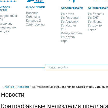
ОРСКИЕ
Ж/Д СТАНЦИИ
АВИАПЕРЕВОЗКИ
АВТОПЕРЕВОЗ
ОРТЫ
Ворсино
Из Китая
Из Европы
овороссийск
Селятино
Из Германии
Из СНГ
Пб
Кунцево 2
Из Америки
Из Ирана
страхань
Электроугли
Из России
Из других
ладивосток
Из
стран
аходка
Владивостока
Из других
стран
Главная
\
Новости
\ Контрафактные медизделия предлагают изымать быс
Новости
Контрафактные медизделия предлага