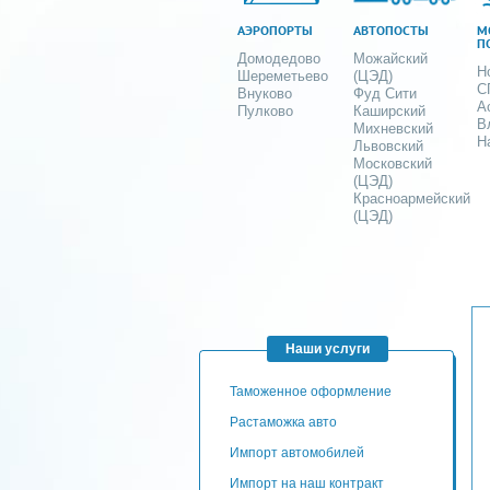
АЭРОПОРТЫ
АВТОПОСТЫ
М
П
Домодедово
Можайский
Н
Шереметьево
(ЦЭД)
С
Внуково
Фуд Сити
А
Пулково
Каширский
В
Михневский
Н
Львовский
Московский
(ЦЭД)
Красноармейский
(ЦЭД)
Наши услуги
таможенное оформление
Растаможка авто
Импорт автомобилей
импорт на наш контракт