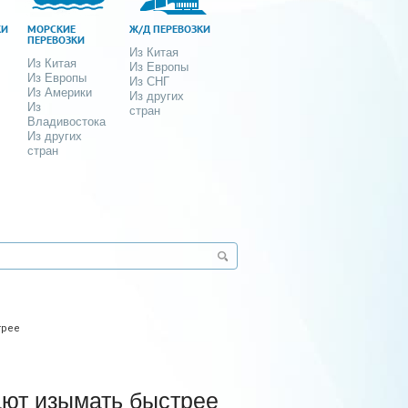
КИ
МОРСКИЕ
Ж/Д ПЕРЕВОЗКИ
ПЕРЕВОЗКИ
Из Китая
Из Китая
Из Европы
Из Европы
Из СНГ
Из Америки
Из других
Из
стран
Владивостока
Из других
стран
трее
ют изымать быстрее