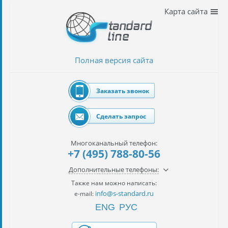
Наши
Карта сайта
услуги
таможенное
оформление
Полная версия сайта
Растаможка
авто
Заказать звонок
Импорт
автомобилей
Сделать запрос
импорт
на
Многоканальный телефон:
наш
+7 (495) 788-80-56
контракт
Дополнительные телефоны:
сертификация
Также нам можно написать:
товаров
info@s-standard.ru
e-mail:
ENG
РУС
авиаперевозки
грузов