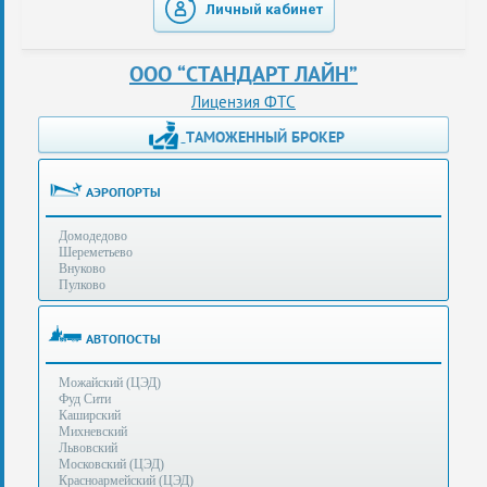
Личный кабинет
таможенные
перевозки
ООО “СТАНДАРТ ЛАЙН”
консультации
Лицензия ФТС
ТАМОЖЕННЫЙ БРОКЕР
Получение
ЭЦП
за
АЭРОПОРТЫ
сутки
Домодедово
Иные
Шереметьево
услуги
Внуково
Пулково
Опыт
оформления
АВТОПОСТЫ
Нас
Можайский (ЦЭД)
рекомендует
Фуд Сити
Каширский
Михневский
Львовский
Таможенные
Московский (ЦЭД)
процедуры
Красноармейский (ЦЭД)