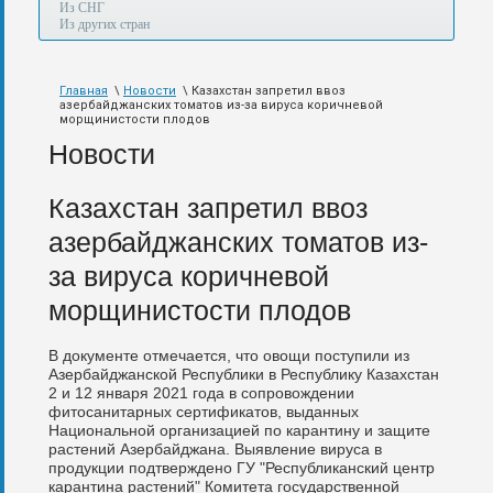
а
Из СНГ
также
Из других стран
авиа,
авто,
морем
Главная
\
Новости
\ Казахстан запретил ввоз
и
азербайджанских томатов из-за вируса коричневой
по
морщинистости плодов
железной
Новости
дороге.
Казахстан запретил ввоз
азербайджанских томатов из-
за вируса коричневой
морщинистости плодов
В документе отмечается, что овощи поступили из
Азербайджанской Республики в Республику Казахстан
2 и 12 января 2021 года в сопровождении
фитосанитарных сертификатов, выданных
Национальной организацией по карантину и защите
растений Азербайджана. Выявление вируса в
продукции подтверждено ГУ "Республиканский центр
карантина растений" Комитета государственной