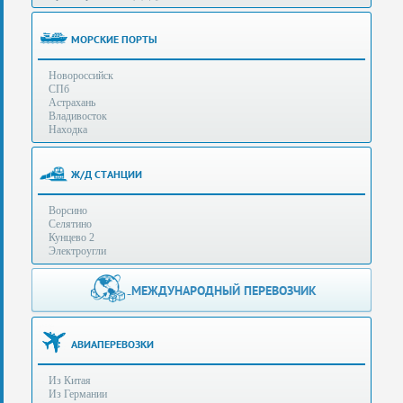
(особенности):
Полезная
МОРСКИЕ ПОРТЫ
информация
Новороссийск
СПб
Стоимость
Астрахань
услуг
Владивосток
Находка
Контакты
Ж/Д СТАНЦИИ
Заказать
Ворсино
звонок
Селятино
Кунцево 2
Сделать
Электроугли
запрос
Дополнительные
МЕЖДУНАРОДНЫЙ ПЕРЕВОЗЧИК
Многоканальный
телефоны:
телефон:
+7 (929) 575-
+7
96-62
АВИАПЕРЕВОЗКИ
(495)
+7 (925) 104-
Из Китая
15-94
788-
Из Германии