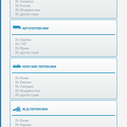
Из Америки
80-
e-mail:
info@s-standard.ru
Из России
56
Из Владивостока
Из других стран
Бесплатные
консультации
для
АВТОПЕРЕВОЗКИ
юр.лиц.
(Без
Из Европы
выходных
Из СНГ
-
Из Ирана
с
Из других стран
8:00
до
21:30)
МОРСКИЕ ПЕРЕВОЗКИ
Таможенное
Из Китая
оформление
Из Европы
грузов
Из Америки
в
Из Владивостока
аэропортах
Из других стран
Москвы
-
Шереметьево,
Ж/Д ПЕРЕВОЗКИ
Домодедово
и
Из Китая
Внуково,
Из Европы