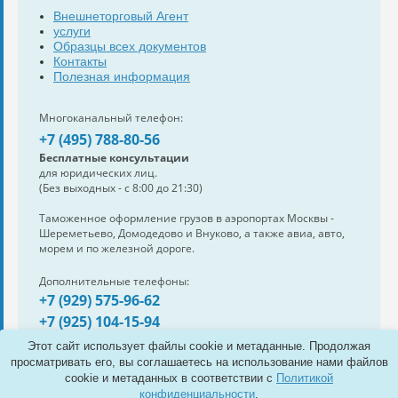
Внешнеторговый Агент
услуги
Образцы всех документов
Контакты
Полезная информация
Многоканальный телефон:
+7 (495) 788-80-56
Бесплатные консультации
для юридических лиц.
(Без выходных - с 8:00 до 21:30)
Таможенное оформление грузов в аэропортах Москвы -
Шереметьево, Домодедово и Внуково, а также авиа, авто,
морем и по железной дороге.
Дополнительные телефоны:
+7 (929) 575-96-62
+7 (925) 104-15-94
Также нам можно написать:
Этот сайт использует файлы cookie и метаданные. Продолжая
e-mail:
info@s-standard.ru
просматривать его, вы соглашаетесь на использование нами файлов
cookie и метаданных в соответствии с
Политикой
Полная версия сайта
конфиденциальности
.