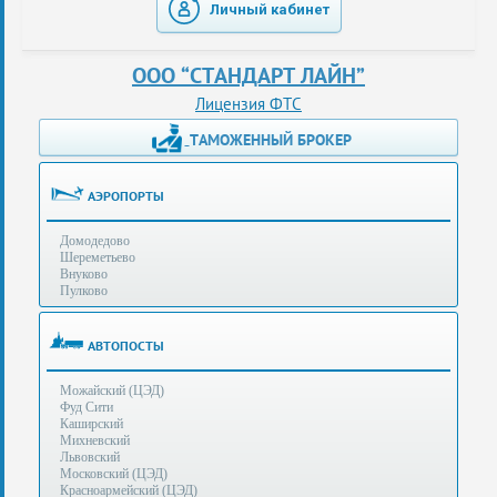
Личный кабинет
таможенные
перевозки
ООО “СТАНДАРТ ЛАЙН”
консультации
Лицензия ФТС
ТАМОЖЕННЫЙ БРОКЕР
Получение
ЭЦП
за
АЭРОПОРТЫ
сутки
Домодедово
Иные
Шереметьево
услуги
Внуково
Пулково
Опыт
оформления
АВТОПОСТЫ
Нас
Можайский (ЦЭД)
рекомендует
Фуд Сити
Каширский
Михневский
Львовский
Таможенные
Московский (ЦЭД)
процедуры
Красноармейский (ЦЭД)