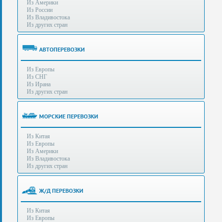
Из Америки
80-
e-mail:
info@s-standard.ru
Из России
56
Из Владивостока
Из других стран
Бесплатные
консультации
для
АВТОПЕРЕВОЗКИ
юр.лиц.
(Без
Из Европы
выходных
Из СНГ
-
Из Ирана
с
Из других стран
8:00
до
21:30)
МОРСКИЕ ПЕРЕВОЗКИ
Таможенное
Из Китая
оформление
Из Европы
грузов
Из Америки
в
Из Владивостока
аэропортах
Из других стран
Москвы
-
Шереметьево,
Ж/Д ПЕРЕВОЗКИ
Домодедово
и
Из Китая
Внуково,
Из Европы