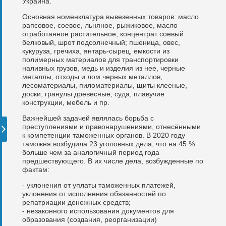
Украина.
Основная номенклатура вывезенных товаров: масло
рапсовое, соевое, льняное, рыжиковое, масло
отработанное растительное, концентрат соевый
белковый, шрот подсолнечный; пшеница, овес,
кукуруза, гречиха, янтарь-сырец, емкости из
полимерных материалов для транспортировки
наливных грузов, медь и изделия из нее, черные
металлы, отходы и лом черных металлов,
лесоматериалы, пиломатериалы, щиты клееные,
доски, гранулы древесные, суда, плавучие
конструкции, мебель и пр.
Важнейшей задачей являлась борьба с
преступлениями и правонарушениями, отнесёнными
к компетенции таможенных органов. В 2020 году
таможня возбудила 23 уголовных дела, что на 45 %
больше чем за аналогичный период года
предшествующего. В их числе дела, возбужденные по
фактам:
- уклонения от уплаты таможенных платежей,
уклонения от исполнения обязанностей по
репатриации денежных средств;
- незаконного использования документов для
образования (создания, реорганизации)