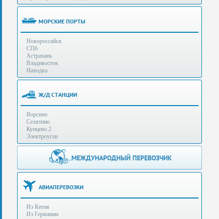
(особенности):
Полезная
МОРСКИЕ ПОРТЫ
информация
Новороссийск
СПб
Стоимость
Астрахань
услуг
Владивосток
Находка
Контакты
Ж/Д СТАНЦИИ
Заказать
Ворсино
звонок
Селятино
Кунцево 2
Сделать
Электроугли
запрос
Дополнительные
МЕЖДУНАРОДНЫЙ ПЕРЕВОЗЧИК
Многоканальный
телефоны:
телефон:
+7 (929) 575-
+7
96-62
АВИАПЕРЕВОЗКИ
(495)
+7 (925) 104-
Из Китая
15-94
788-
Из Германии