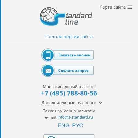
Наши
Карта сайта
услуги
таможенное
оформление
Полная версия сайта
Растаможка
авто
Заказать звонок
Импорт
автомобилей
Сделать запрос
импорт
на
Многоканальный телефон:
наш
+7 (495) 788-80-56
контракт
Дополнительные телефоны:
сертификация
Также нам можно написать:
товаров
info@s-standard.ru
e-mail:
ENG
РУС
авиаперевозки
грузов