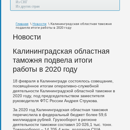
а
Из СНГ
также
Из других стран
авиа,
авто,
морем
Главная
\
Новости
\ Калининградская областная таможня
и
подвела итоги работы в 2020 году
по
железной
Новости
дороге.
Калининградская областная
таможня подвела итоги
работы в 2020 году
18 февраля в Калининграде состоялось совещание,
посвящённое итогам оперативно-служебной
деятельности Калининградской областной таможни в
2020 году, под председательством заместителя
руководителя ФТС России Андрея Струкова.
За 2020 год Калининградская областная таможня
перечислила в федеральный бюджет более 59,6
миллиардов рублей. Грузооборот в регионе
деятельности таможни составил 10 026,1 тыс. тонн.
Товарооборот – 14 705,4 млн. долларов США.