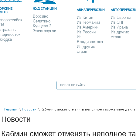
ОРСКИЕ
Ж/Д СТАНЦИИ
АВИАПЕРЕВОЗКИ
АВТОПЕРЕВОЗ
ОРТЫ
Ворсино
Из Китая
Из Европы
овороссийск
Селятино
Из Германии
Из СНГ
Пб
Кунцево 2
Из Америки
Из Ирана
страхань
Электроугли
Из России
Из других
ладивосток
Из
стран
аходка
Владивостока
Из других
стран
Главная
\
Новости
\ Кабмин сможет отменять неполное таможенное декла
Новости
Кабмин сможет отменять неполное т