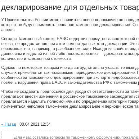
декларирование для отдельных това
У Правительства России может появиться новое полномочие по определ
которых не будут применять неполное таможенное декларирование. Со
апреля.
Сегодня Таможенный кодекс ЕАЭС содержит норму, согласно которой н
союза, не предоставляя при этом полных данных для декларации. Это о
перемещаются, например, в разобранном виде. Исходя из свойств ряда
древесины и изделий из неё либо лесоматериалов — декларанты всегд
количестве и таможенной стоимости.
Однако по некоторым товарам иногда затруднительно указать точные да
случаях применяется так называемое периодическое декларирование. 
особенностей таможенного декларирования при экспорте недобросовес
повлечь нарушения права ЕАЭС и законодательства РФ о таможенном 
Чтобы не создавать предпосылок для ухода от ответственности за таки
предлагают внести изменения в российское таможенное законодательст
предлагается наделить полномочиями по определению категорий товаро
применяться неполное таможенное декларирование и периодическое т
« Назад
| 08.04.2021 12:34
Если у вас остались вопросы по таможенному оформлению, пожалуйс