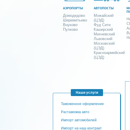
АЭРОПОРТЫ
АВТОПОСТЫ
М
П
Домодедово
Можайский
Н
Шереметьево
(ЦЭД)
С
Внуково
Фуд Сити
А
Пулково
Каширский
В
Михневский
Н
Львовский
Московский
(ЦЭД)
Красноармейский
(ЦЭД)
Наши услуги
таможенное оформление
Растаможка авто
Импорт автомобилей
импорт на наш контракт