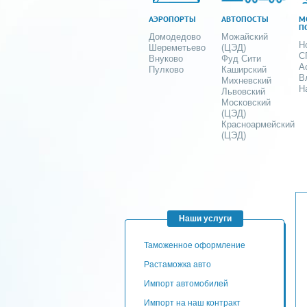
АЭРОПОРТЫ
АВТОПОСТЫ
М
П
Домодедово
Можайский
Н
Шереметьево
(ЦЭД)
С
Внуково
Фуд Сити
А
Пулково
Каширский
В
Михневский
Н
Львовский
Московский
(ЦЭД)
Красноармейский
(ЦЭД)
Наши услуги
таможенное оформление
Растаможка авто
Импорт автомобилей
импорт на наш контракт