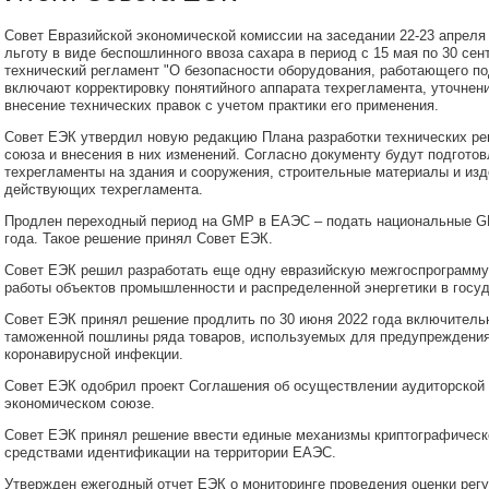
Совет Евразийской экономической комиссии на заседании 22-23 апрел
льготу в виде беспошлинного ввоза сахара в период с 15 мая по 30 сен
технический регламент "О безопасности оборудования, работающего п
включают корректировку понятийного аппарата техрегламента, уточнени
внесение технических правок с учетом практики его применения.
Совет ЕЭК утвердил новую редакцию Плана разработки технических ре
союза и внесения в них изменений. Согласно документу будут подгото
техрегламенты на здания и сооружения, строительные материалы и изд
действующих техрегламента.
Продлен переходный период на GMP в ЕАЭС – подать национальные G
года. Такое решение принял Совет ЕЭК.
Совет ЕЭК решил разработать еще одну евразийскую межгоспрограмм
работы объектов промышленности и распределенной энергетики в госу
Совет ЕЭК принял решение продлить по 30 июня 2022 года включитель
таможенной пошлины ряда товаров, используемых для предупреждения
коронавирусной инфекции.
Совет ЕЭК одобрил проект Соглашения об осуществлении аудиторской
экономическом союзе.
Совет ЕЭК принял решение ввести единые механизмы криптографическ
средствами идентификации на территории ЕАЭС.
Утвержден ежегодный отчет ЕЭК о мониторинге проведения оценки рег