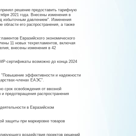
я принял решение предоставить тарифную
тября 2021 года. Внесены изменения в
од избыточным давлением". Изменения
е области его распространения, а также
гламентов Евразийского экономического
влены 11 новых техрегламентов, включая
елия, внесены изменения в 42
MP-сертификаты возможно до конца 2024
у "Повышение эффективности и надежности
дарствах-членах ЕАЭС".
но срок освобождения от ввозной
 и предотвращения распространения
 деятельности в Евразийском
ой защиты при маркировке товаров
улирующего воздействия проектов решений