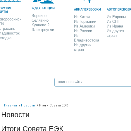
ОРСКИЕ
Ж/Д СТАНЦИИ
АВИАПЕРЕВОЗКИ
АВТОПЕРЕВОЗ
ОРТЫ
Ворсино
Из Китая
Из Европы
овороссийск
Селятино
Из Германии
Из СНГ
Пб
Кунцево 2
Из Америки
Из Ирана
страхань
Электроугли
Из России
Из других
ладивосток
Из
стран
аходка
Владивостока
Из других
стран
Главная
\
Новости
\ Итоги Совета ЕЭК
Новости
Итоги Совета ЕЭК