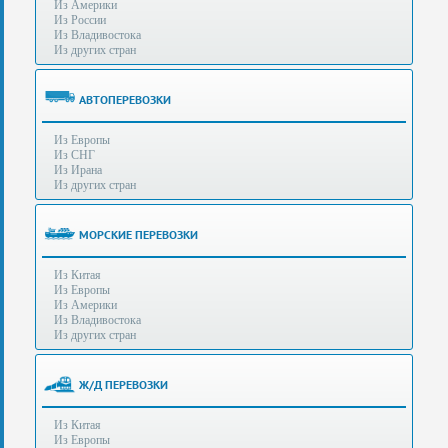
Из Америки
80-
e-mail:
info@s-standard.ru
Из России
56
Из Владивостока
Из других стран
Бесплатные
консультации
для
АВТОПЕРЕВОЗКИ
юр.лиц.
(Без
Из Европы
выходных
Из СНГ
-
Из Ирана
с
Из других стран
8:00
до
21:30)
МОРСКИЕ ПЕРЕВОЗКИ
Таможенное
Из Китая
оформление
Из Европы
грузов
Из Америки
в
Из Владивостока
аэропортах
Из других стран
Москвы
-
Шереметьево,
Ж/Д ПЕРЕВОЗКИ
Домодедово
и
Из Китая
Внуково,
Из Европы