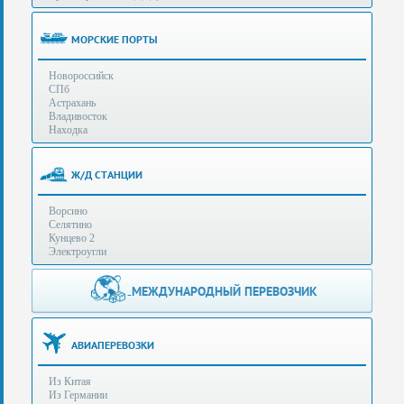
(особенности):
Полезная
МОРСКИЕ ПОРТЫ
информация
Новороссийск
СПб
Стоимость
Астрахань
услуг
Владивосток
Находка
Контакты
Ж/Д СТАНЦИИ
Заказать
Ворсино
звонок
Селятино
Кунцево 2
Сделать
Электроугли
запрос
Дополнительные
МЕЖДУНАРОДНЫЙ ПЕРЕВОЗЧИК
Многоканальный
телефоны:
телефон:
+7 (929) 575-
+7
96-62
АВИАПЕРЕВОЗКИ
(495)
+7 (925) 104-
Из Китая
15-94
788-
Из Германии