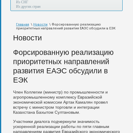
а
Из СНГ
также
Из других стран
авиа,
авто,
морем
Главная
\
Новости
\ Форсированную реализацию
и
приоритетных направлений развития ЕАЭС обсудили в ЕЭК
по
железной
Новости
дороге.
Форсированную реализацию
приоритетных направлений
развития ЕАЭС обсудили в
ЕЭК
Член Коллегии (министр) по промышленности и
агропромышленному комплексу Евразийской
экономической комиссии Артак Камалян провел
встречу с министром торговли и интеграции
Казахстана Бахытом Султановым.
Участники диалога подчеркнули значимость
ускоренной реализации работы по пяти главным
направлениям развития Евразийского экономического