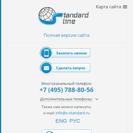
Наши
Карта сайта
услуги
таможенное
оформление
Полная версия сайта
Растаможка
авто
Заказать звонок
Импорт
автомобилей
Сделать запрос
импорт
на
Многоканальный телефон:
наш
+7 (495) 788-80-56
контракт
Дополнительные телефоны:
сертификация
Также нам можно написать:
товаров
info@s-standard.ru
e-mail:
ENG
РУС
авиаперевозки
грузов