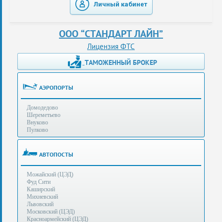
Личный кабинет
таможенные
перевозки
ООО “СТАНДАРТ ЛАЙН”
консультации
Лицензия ФТС
ТАМОЖЕННЫЙ БРОКЕР
Получение
ЭЦП
за
АЭРОПОРТЫ
сутки
Домодедово
Иные
Шереметьево
услуги
Внуково
Пулково
Опыт
оформления
АВТОПОСТЫ
Нас
Можайский (ЦЭД)
рекомендует
Фуд Сити
Каширский
Михневский
Львовский
Таможенные
Московский (ЦЭД)
процедуры
Красноармейский (ЦЭД)