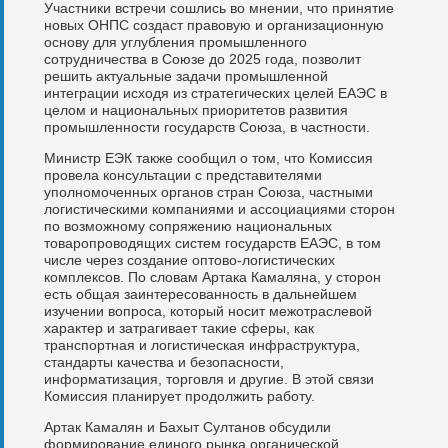
Участники встречи сошлись во мнении, что принятие
новых ОНПС создаст правовую и организационную
основу для углубления промышленного
сотрудничества в Союзе до 2025 года, позволит
решить актуальные задачи промышленной
интеграции исходя из стратегических целей ЕАЭС в
целом и национальных приоритетов развития
промышленности государств Союза, в частности.
Министр ЕЭК также сообщил о том, что Комиссия
провела консультации с представителями
уполномоченных органов стран Союза, частными
логистическими компаниями и ассоциациями сторон
по возможному сопряжению национальных
товаропроводящих систем государств ЕАЭС, в том
числе через создание оптово-логистических
комплексов. По словам Артака Камаляна, у сторон
есть общая заинтересованность в дальнейшем
изучении вопроса, который носит межотраслевой
характер и затрагивает такие сферы, как
транспортная и логистическая инфраструктура,
стандарты качества и безопасности,
информатизация, торговля и другие. В этой связи
Комиссия планирует продолжить работу.
Артак Камалян и Бахыт Султанов обсудили
формирование единого рынка органической