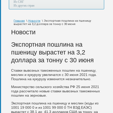
а
Из СНГ
также
Из других стран
авиа,
авто,
морем
Главная
\
Новости
\ Экспортная пошлина на пшеницу
и
вырастет на 3,2 доллара за тонну с 30 июня
по
железной
Новости
дороге.
Экспортная пошлина на
пшеницу вырастет на 3,2
доллара за тонну с 30 июня
Cтавки вывозных таможенных пошлин на пшеницу,
меслин и кукурузу увеличатся с 30 июня 2021 года.
Пошлина на кукурузу изменится незначительно.
Министерство сельского хозяйства РФ 25 июня 2021
года рассчитало новые ставки вывозных таможенных
пошлин на зерновые.
Экспортная пошлина на пшеницу и меслин (коды из
1001 19 000 0 и из 1001 99 000 0 ТН ВЭД ЕАЭС)
вырастет с 38,1 до 41,3 долларов США за тонну, на