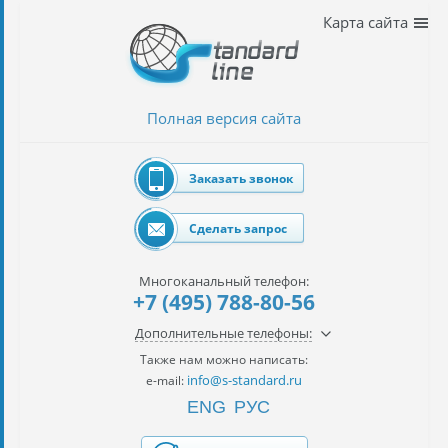
Наши
Карта сайта
услуги
таможенное
оформление
Полная версия сайта
Растаможка
авто
Заказать звонок
Импорт
автомобилей
Сделать запрос
импорт
на
Многоканальный телефон:
наш
+7 (495) 788-80-56
контракт
Дополнительные телефоны:
сертификация
Также нам можно написать:
товаров
info@s-standard.ru
e-mail:
ENG
РУС
авиаперевозки
грузов