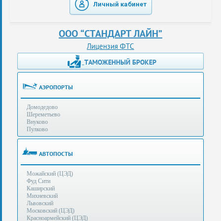
Личный кабинет
таможенные
перевозки
ООО “СТАНДАРТ ЛАЙН”
консультации
Лицензия ФТС
ТАМОЖЕННЫЙ БРОКЕР
Получение
ЭЦП
за
АЭРОПОРТЫ
сутки
Домодедово
Иные
Шереметьево
услуги
Внуково
Пулково
Опыт
оформления
АВТОПОСТЫ
Нас
Можайский (ЦЭД)
рекомендует
Фуд Сити
Каширский
Михневский
Львовский
Таможенные
Московский (ЦЭД)
процедуры
Красноармейский (ЦЭД)