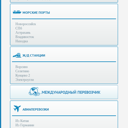
(особенности):
Полезная
МОРСКИЕ ПОРТЫ
информация
Новороссийск
СПб
Стоимость
Астрахань
услуг
Владивосток
Находка
Контакты
Ж/Д СТАНЦИИ
Заказать
Ворсино
звонок
Селятино
Кунцево 2
Сделать
Электроугли
запрос
Дополнительные
МЕЖДУНАРОДНЫЙ ПЕРЕВОЗЧИК
Многоканальный
телефоны:
телефон:
+7 (929) 575-
+7
96-62
АВИАПЕРЕВОЗКИ
(495)
+7 (925) 104-
Из Китая
15-94
788-
Из Германии