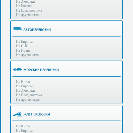
Из Америки
80-
e-mail:
info@s-standard.ru
Из России
56
Из Владивостока
Из других стран
Бесплатные
консультации
для
АВТОПЕРЕВОЗКИ
юр.лиц.
(Без
Из Европы
выходных
Из СНГ
-
Из Ирана
с
Из других стран
8:00
до
21:30)
МОРСКИЕ ПЕРЕВОЗКИ
Таможенное
Из Китая
оформление
Из Европы
грузов
Из Америки
в
Из Владивостока
аэропортах
Из других стран
Москвы
-
Шереметьево,
Ж/Д ПЕРЕВОЗКИ
Домодедово
и
Из Китая
Внуково,
Из Европы