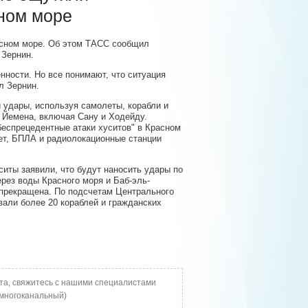
сном море
расном море. Об этом ТАСС сообщил
 Зернин.
нности. Но все понимают, что ситуация
л Зернин.
 удары, используя самолеты, корабли и
 Йемена, включая Сану и Ходейду.
беспрецедентные атаки хуситов" в Красном
ет, БПЛА и радиолокационные станции
ситы заявили, что будут наносить удары по
рез воды Красного моря и Баб-эль-
 прекращена. По подсчетам Центрального
али более 20 кораблей и гражданских
та, свяжитесь с нашими специалистами
многоканальный)