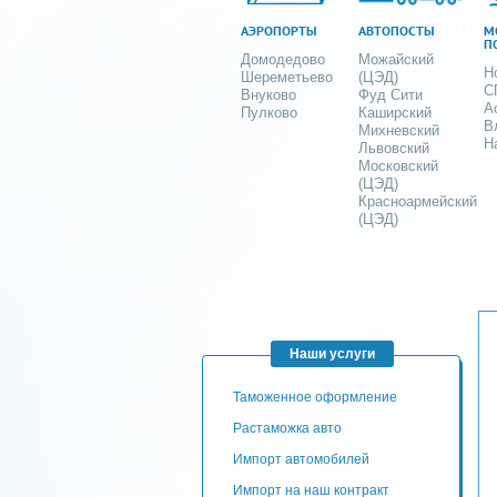
АЭРОПОРТЫ
АВТОПОСТЫ
М
П
Домодедово
Можайский
Н
Шереметьево
(ЦЭД)
С
Внуково
Фуд Сити
А
Пулково
Каширский
В
Михневский
Н
Львовский
Московский
(ЦЭД)
Красноармейский
(ЦЭД)
Наши услуги
таможенное оформление
Растаможка авто
Импорт автомобилей
импорт на наш контракт