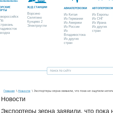
ОРСКИЕ
Ж/Д СТАНЦИИ
АВИАПЕРЕВОЗКИ
АВТОПЕРЕВОЗ
ОРТЫ
Ворсино
Из Китая
Из Европы
овороссийск
Селятино
Из Германии
Из СНГ
Пб
Кунцево 2
Из Америки
Из Ирана
страхань
Электроугли
Из России
Из других
ладивосток
Из
стран
аходка
Владивостока
Из других
стран
Главная
\
Новости
\ Экспортеры зерна заявили, что пока не ощутили негат
Новости
Экспортеры зерна заявили, что пока