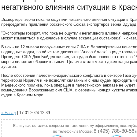
негативного влияния ситуации в Кра
Экспортеры зерна пока не ощутили негативного влияния ситуации в К
председатель правления российского Союза экспортеров зерна Эдуард
"Экспортеры говорят, что пока не ощутили негативного влияния напряже
может измениться в одночасье в случае эскалации обстановки", - сказа
В ночь на 12 января вооруженные силы США и Великобритании нанесли
подводные лодки, по объектам движения "Ансар Аллах" в ряде городов
Президент США Джо Байден заявил, что удар был нанесен в ответ на "
море и является оборонительным. Целями стали места дислокации рак
хуситов.
После обострения палестино-израильского конфликта в секторе Газа ху
территории Израиля и не позволят связанным с ним судам проходить че
Мандебского пролива, пока операция в палестинском анклаве не будет
командования Вооруженных сил США, с середины ноября хуситы атаков
судов в Красном море.
« Назад
| 17.01.2024 12:39
Если у вас остались вопросы по таможенному оформлению, пожалуйс
8 (495) 788-80-56
по телефону в Москве:
(