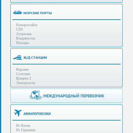
(особенности):
Полезная
МОРСКИЕ ПОРТЫ
информация
Новороссийск
СПб
Стоимость
Астрахань
услуг
Владивосток
Находка
Контакты
Ж/Д СТАНЦИИ
Заказать
Ворсино
звонок
Селятино
Кунцево 2
Сделать
Электроугли
запрос
Дополнительные
МЕЖДУНАРОДНЫЙ ПЕРЕВОЗЧИК
Многоканальный
телефоны:
телефон:
+7 (929) 575-
+7
96-62
АВИАПЕРЕВОЗКИ
(495)
+7 (925) 104-
Из Китая
15-94
788-
Из Германии