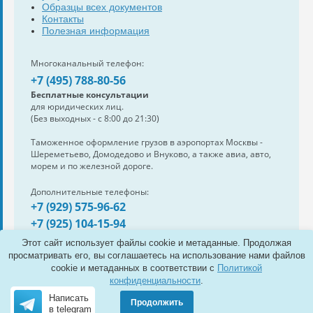
Образцы всех документов
Контакты
Полезная информация
Многоканальный телефон:
+7 (495) 788-80-56
Бесплатные консультации
для юридических лиц.
(Без выходных - с 8:00 до 21:30)
Таможенное оформление грузов в аэропортах Москвы -
Шереметьево, Домодедово и Внуково, а также авиа, авто,
морем и по железной дороге.
Дополнительные телефоны:
+7 (929) 575-96-62
+7 (925) 104-15-94
Также нам можно написать:
Этот сайт использует файлы cookie и метаданные. Продолжая
e-mail:
info@s-standard.ru
просматривать его, вы соглашаетесь на использование нами файлов
cookie и метаданных в соответствии с
Политикой
Полная версия сайта
конфиденциальности
.
Написать
Продолжить
© 2011 Таможенный брокер
в telegram