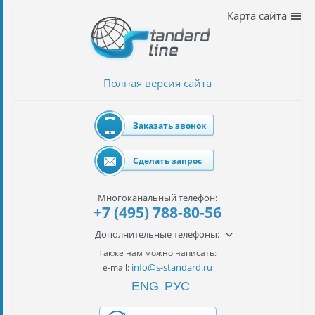
Наши
Карта сайта
услуги
таможенное
оформление
Полная версия сайта
Растаможка
авто
Заказать звонок
Импорт
автомобилей
Сделать запрос
импорт
на
Многоканальный телефон:
наш
+7 (495) 788-80-56
контракт
Дополнительные телефоны:
сертификация
Также нам можно написать:
товаров
info@s-standard.ru
e-mail:
ENG
РУС
авиаперевозки
грузов