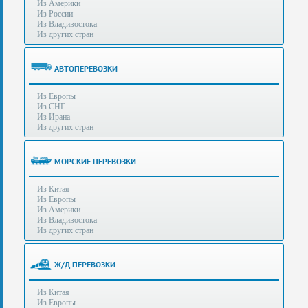
Из Америки
80-
e-mail:
info@s-standard.ru
Из России
56
Из Владивостока
Из других стран
Бесплатные
консультации
для
АВТОПЕРЕВОЗКИ
юр.лиц.
(Без
Из Европы
выходных
Из СНГ
-
Из Ирана
с
Из других стран
8:00
до
21:30)
МОРСКИЕ ПЕРЕВОЗКИ
Таможенное
Из Китая
оформление
Из Европы
грузов
Из Америки
в
Из Владивостока
аэропортах
Из других стран
Москвы
-
Шереметьево,
Ж/Д ПЕРЕВОЗКИ
Домодедово
и
Из Китая
Внуково,
Из Европы