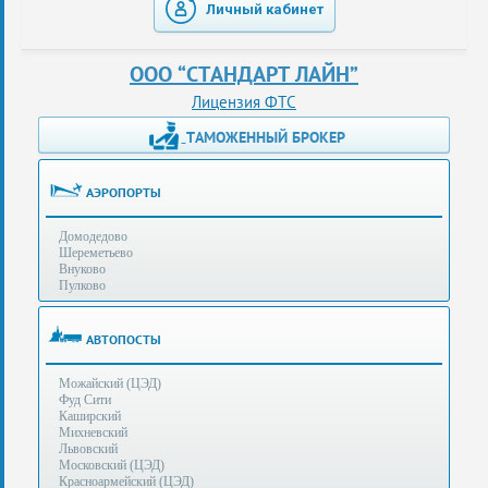
Личный кабинет
таможенные
перевозки
ООО “СТАНДАРТ ЛАЙН”
консультации
Лицензия ФТС
ТАМОЖЕННЫЙ БРОКЕР
Получение
ЭЦП
за
АЭРОПОРТЫ
сутки
Домодедово
Иные
Шереметьево
услуги
Внуково
Пулково
Опыт
оформления
АВТОПОСТЫ
Нас
Можайский (ЦЭД)
рекомендует
Фуд Сити
Каширский
Михневский
Львовский
Таможенные
Московский (ЦЭД)
процедуры
Красноармейский (ЦЭД)