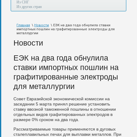
а
Из СНГ
также
Из других стран
авиа,
авто,
морем
Главная
\
Новости
\ ЕЭК на два года обнулила ставки
и
импортных пошлин на графитированные электроды для
по
металлургии
железной
Новости
дороге.
ЕЭК на два года обнулила
ставки импортных пошлин на
графитированные электроды
для металлургии
Совет Евразийской экономической комиссии на
заседании 5 марта принял решение установить
ставку ввозной таможенной пошлины в отношении
отдельных видов графитированных электродов в
размере 0% сроком на два года.
Рассматриваемые товары применяются в дуговых
сталеплавильных печах для выплавки металлов. При