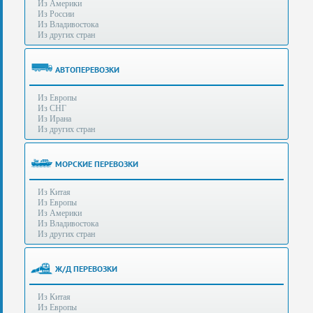
Из Америки
80-
e-mail:
info@s-standard.ru
Из России
56
Из Владивостока
Из других стран
Бесплатные
консультации
для
АВТОПЕРЕВОЗКИ
юр.лиц.
(Без
Из Европы
выходных
Из СНГ
-
Из Ирана
с
Из других стран
8:00
до
21:30)
МОРСКИЕ ПЕРЕВОЗКИ
Таможенное
Из Китая
оформление
Из Европы
грузов
Из Америки
в
Из Владивостока
аэропортах
Из других стран
Москвы
-
Шереметьево,
Ж/Д ПЕРЕВОЗКИ
Домодедово
и
Из Китая
Внуково,
Из Европы