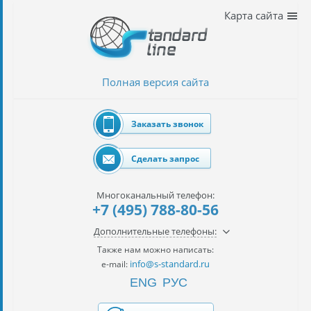
Наши
Карта сайта
услуги
таможенное
оформление
Полная версия сайта
Растаможка
авто
Заказать звонок
Импорт
автомобилей
Сделать запрос
импорт
на
Многоканальный телефон:
наш
+7 (495) 788-80-56
контракт
Дополнительные телефоны:
сертификация
Также нам можно написать:
товаров
info@s-standard.ru
e-mail:
ENG
РУС
авиаперевозки
грузов