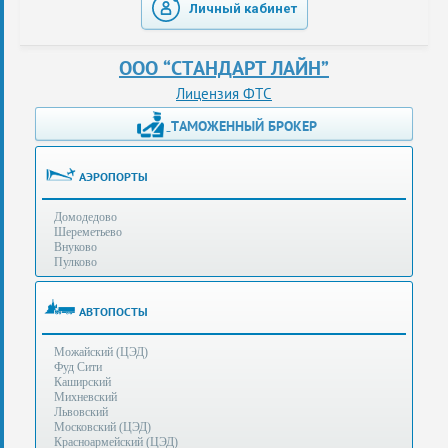
Личный кабинет
таможенные
перевозки
ООО “СТАНДАРТ ЛАЙН”
консультации
Лицензия ФТС
ТАМОЖЕННЫЙ БРОКЕР
Получение
ЭЦП
за
АЭРОПОРТЫ
сутки
Домодедово
Иные
Шереметьево
услуги
Внуково
Пулково
Опыт
оформления
АВТОПОСТЫ
Нас
Можайский (ЦЭД)
рекомендует
Фуд Сити
Каширский
Михневский
Львовский
Таможенные
Московский (ЦЭД)
процедуры
Красноармейский (ЦЭД)