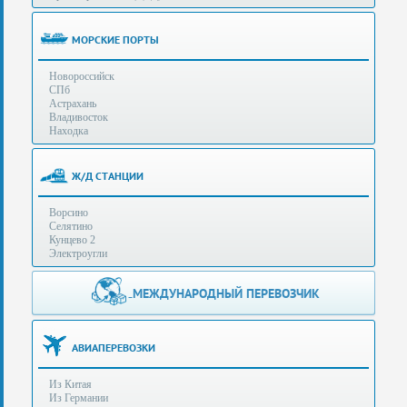
(особенности):
Полезная
МОРСКИЕ ПОРТЫ
информация
Новороссийск
СПб
Стоимость
Астрахань
услуг
Владивосток
Находка
Контакты
Ж/Д СТАНЦИИ
Заказать
Ворсино
звонок
Селятино
Кунцево 2
Сделать
Электроугли
запрос
Дополнительные
МЕЖДУНАРОДНЫЙ ПЕРЕВОЗЧИК
Многоканальный
телефоны:
телефон:
+7 (929) 575-
+7
96-62
АВИАПЕРЕВОЗКИ
(495)
+7 (925) 104-
Из Китая
15-94
788-
Из Германии