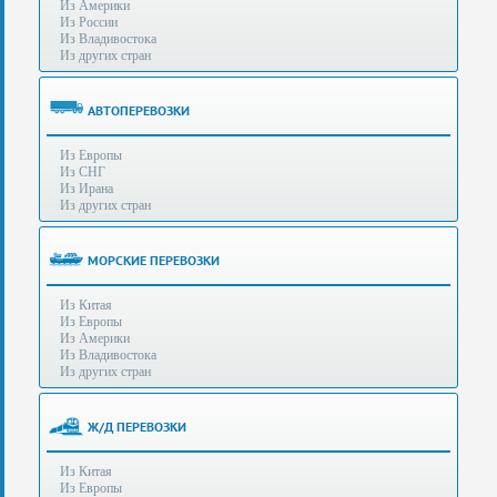
Из Америки
80-
e-mail:
info@s-standard.ru
Из России
56
Из Владивостока
Из других стран
Бесплатные
консультации
для
АВТОПЕРЕВОЗКИ
юр.лиц.
(Без
Из Европы
выходных
Из СНГ
-
Из Ирана
с
Из других стран
8:00
до
21:30)
МОРСКИЕ ПЕРЕВОЗКИ
Таможенное
Из Китая
оформление
Из Европы
грузов
Из Америки
в
Из Владивостока
аэропортах
Из других стран
Москвы
-
Шереметьево,
Ж/Д ПЕРЕВОЗКИ
Домодедово
и
Из Китая
Внуково,
Из Европы