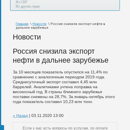
а
Из СНГ
также
Из других стран
авиа,
авто,
морем
Главная
\
Новости
\ Россия снизила экспорт нефти в
и
дальнее зарубежье
по
железной
Новости
дороге.
Россия снизила экспорт
нефти в дальнее зарубежье
За 10 месяцев показатель опустился на 11,4% по
сравнению с аналогичным периодом 2019 года.
Среднесуточный экспорт составил 4,45 млн
баррелей. Аналитиками учтена поправка на
високосный год. В страны ближнего зарубежья
поставки снижены на 28,7%. За январь-октябрь этого
года показатель составил 10,23 млн тонн.
« Назад
| 03.11.2020 13:00
Если у вас есть вопросы по услугам, по оплате