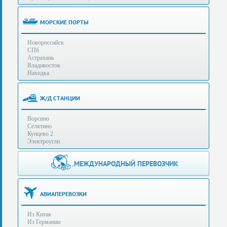
(особенности):
Полезная
МОРСКИЕ ПОРТЫ
информация
Новороссийск
СПб
Стоимость
Астрахань
услуг
Владивосток
Находка
Контакты
Ж/Д СТАНЦИИ
Заказать
Ворсино
звонок
Селятино
Кунцево 2
Сделать
Электроугли
запрос
Дополнительные
МЕЖДУНАРОДНЫЙ ПЕРЕВОЗЧИК
Многоканальный
телефоны:
телефон:
+7 (929) 575-
+7
96-62
АВИАПЕРЕВОЗКИ
(495)
+7 (925) 104-
Из Китая
15-94
788-
Из Германии