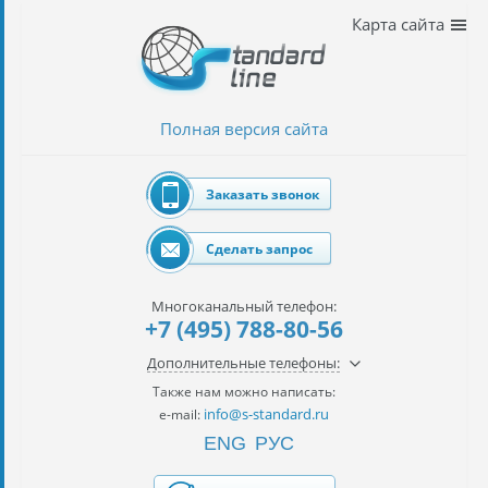
Наши
Карта сайта
услуги
таможенное
оформление
Полная версия сайта
Растаможка
авто
Заказать звонок
Импорт
автомобилей
Сделать запрос
импорт
на
Многоканальный телефон:
наш
+7 (495) 788-80-56
контракт
Дополнительные телефоны:
сертификация
Также нам можно написать:
товаров
info@s-standard.ru
e-mail:
ENG
РУС
авиаперевозки
грузов