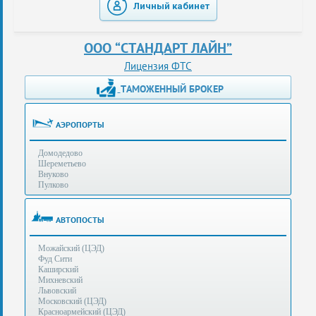
Личный кабинет
таможенные
перевозки
ООО “СТАНДАРТ ЛАЙН”
консультации
Лицензия ФТС
ТАМОЖЕННЫЙ БРОКЕР
Получение
ЭЦП
за
АЭРОПОРТЫ
сутки
Домодедово
Иные
Шереметьево
услуги
Внуково
Пулково
Опыт
оформления
АВТОПОСТЫ
Нас
Можайский (ЦЭД)
рекомендует
Фуд Сити
Каширский
Михневский
Львовский
Таможенные
Московский (ЦЭД)
процедуры
Красноармейский (ЦЭД)