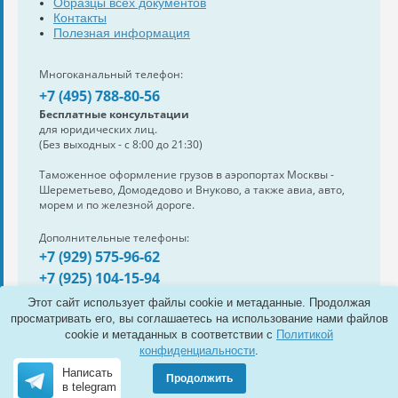
Образцы всех документов
Контакты
Полезная информация
Многоканальный телефон:
+7 (495) 788-80-56
Бесплатные консультации
для юридических лиц.
(Без выходных - с 8:00 до 21:30)
Таможенное оформление грузов в аэропортах Москвы -
Шереметьево, Домодедово и Внуково, а также авиа, авто,
морем и по железной дороге.
Дополнительные телефоны:
+7 (929) 575-96-62
+7 (925) 104-15-94
Также нам можно написать:
Этот сайт использует файлы cookie и метаданные. Продолжая
e-mail:
info@s-standard.ru
просматривать его, вы соглашаетесь на использование нами файлов
cookie и метаданных в соответствии с
Политикой
Полная версия сайта
конфиденциальности
.
Написать
Продолжить
© 2011 Таможенный брокер
в telegram