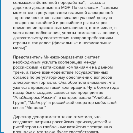
сельскохозяйственной переработки", - сказала
директор департамента МЭР. По ее словам, "важным
моментом в регулировании взаимной электронной
торговли является выравнивание условий доступа
товаров на китайский и российские рынки через
применение одинаковых механизмов, в том числе, в
части налогообложения, уплаты таможенных пошлин,
доказательству соответствия товаров требованиям
страны и так далее (фискальные и нефискальные
меры)".
Представитель Минэкономразвития считает
необходимым усилить кооперацию между
российскими и китайскими компаниями на данном
треке, а также взаимодействие государственных
органов по регуляторному обеспечению вопросов
электронной торговли. Она обратила внимание, что
уже есть примеры такой кооперации. Чуть более года
назад было создано совместное предприятие
"АлиЭкспресс Россия", в которое вошли "Алибаба
Групп", "Мэйл.ру" и российский оператор мобильной
связи "Мегафон".
Директор департамента также отметила, что
создаются витрины российских производителей и
ритейлеров на глобальных китайских электронных
площадках, что также будет способствовать