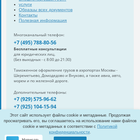
услуги
Образцы всех документов
Контакты
Полезная информация
Многоканальный телефон:
+7 (495) 788-80-56
Бесплатные консультации
для юридических лиц.
(Без выходных - с 8:00 до 21:30)
Таможенное оформление грузов в аэропортах Москвы -
Шереметьево, Домодедово и Внуково, а также авиа, авто,
морем и по железной дороге.
Дополнительные телефоны:
+7 (929) 575-96-62
+7 (925) 104-15-94
Также нам можно написать:
Этот сайт использует файлы cookie и метаданные. Продолжая
e-mail:
info@s-standard.ru
просматривать его, вы соглашаетесь на использование нами файлов
cookie и метаданных в соответствии с
Политикой
Полная версия сайта
конфиденциальности
.
Написать