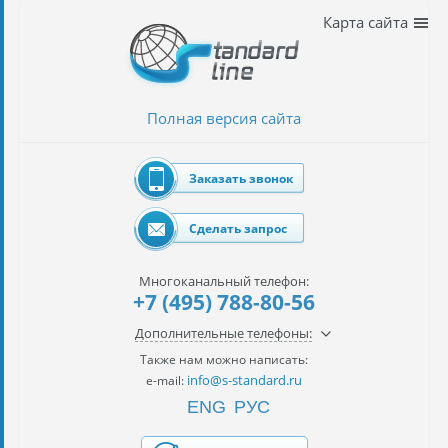
Наши
Карта сайта
услуги
таможенное
оформление
Полная версия сайта
Растаможка
авто
Заказать звонок
Импорт
автомобилей
Сделать запрос
импорт
на
Многоканальный телефон:
наш
+7 (495) 788-80-56
контракт
Дополнительные телефоны:
сертификация
Также нам можно написать:
товаров
info@s-standard.ru
e-mail:
ENG
РУС
авиаперевозки
грузов