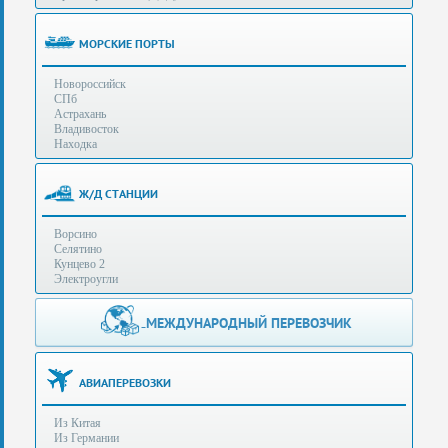
(особенности):
Полезная
МОРСКИЕ ПОРТЫ
информация
Новороссийск
СПб
Стоимость
Астрахань
услуг
Владивосток
Находка
Контакты
Ж/Д СТАНЦИИ
Заказать
Ворсино
звонок
Селятино
Кунцево 2
Сделать
Электроугли
запрос
Дополнительные
МЕЖДУНАРОДНЫЙ ПЕРЕВОЗЧИК
Многоканальный
телефоны:
телефон:
+7 (929) 575-
+7
96-62
АВИАПЕРЕВОЗКИ
(495)
+7 (925) 104-
Из Китая
15-94
788-
Из Германии