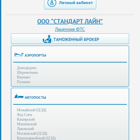
Личный кабинет
таможенные
перевозки
ООО “СТАНДАРТ ЛАЙН”
консультации
Лицензия ФТС
ТАМОЖЕННЫЙ БРОКЕР
Получение
ЭЦП
за
АЭРОПОРТЫ
сутки
Домодедово
Иные
Шереметьево
услуги
Внуково
Пулково
Опыт
оформления
АВТОПОСТЫ
Нас
Можайский (ЦЭД)
рекомендует
Фуд Сити
Каширский
Михневский
Львовский
Таможенные
Московский (ЦЭД)
процедуры
Красноармейский (ЦЭД)