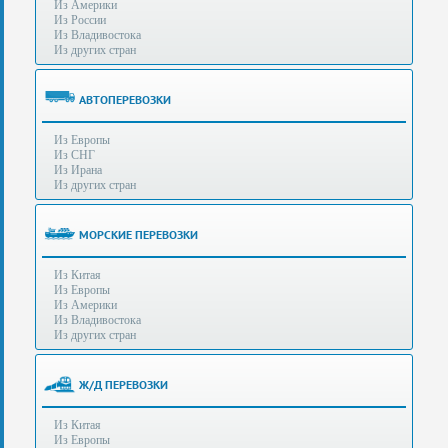
Из Америки
80-
e-mail:
info@s-standard.ru
Из России
56
Из Владивостока
Из других стран
Бесплатные
консультации
для
АВТОПЕРЕВОЗКИ
юр.лиц.
(Без
Из Европы
выходных
Из СНГ
-
Из Ирана
с
Из других стран
8:00
до
21:30)
МОРСКИЕ ПЕРЕВОЗКИ
Таможенное
Из Китая
оформление
Из Европы
грузов
Из Америки
в
Из Владивостока
аэропортах
Из других стран
Москвы
-
Шереметьево,
Ж/Д ПЕРЕВОЗКИ
Домодедово
и
Из Китая
Внуково,
Из Европы