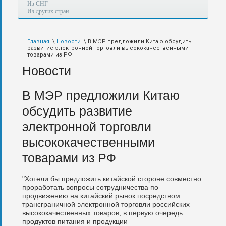
а
Из СНГ
также
Из других стран
авиа,
авто,
морем
Главная
\
Новости
\ В МЭР предложили Китаю обсудить
и
развитие электронной торговли высококачественными
по
товарами из РФ
железной
Новости
дороге.
В МЭР предложили Китаю
обсудить развитие
электронной торговли
высококачественными
товарами из РФ
"Хотели бы предложить китайской стороне совместно
проработать вопросы сотрудничества по
продвижению на китайский рынок посредством
трансграничной электронной торговли российских
высококачественных товаров, в первую очередь
продуктов питания и продукции