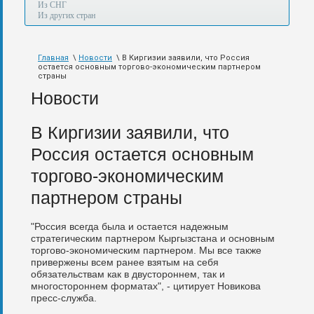
а
Из СНГ
также
Из других стран
авиа,
авто,
морем
Главная
\
Новости
\ В Киргизии заявили, что Россия
и
остается основным торгово-экономическим партнером
по
страны
железной
Новости
дороге.
В Киргизии заявили, что
Россия остается основным
торгово-экономическим
партнером страны
"Россия всегда была и остается надежным
стратегическим партнером Кыргызстана и основным
торгово-экономическим партнером. Мы все также
привержены всем ранее взятым на себя
обязательствам как в двустороннем, так и
многостороннем форматах", - цитирует Новикова
пресс-служба.