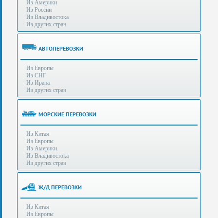
Из Америки
80-
e-mail:
info@s-standard.ru
Из России
56
Из Владивостока
Из других стран
Бесплатные
консультации
для
АВТОПЕРЕВОЗКИ
юр.лиц.
(Без
Из Европы
выходных
Из СНГ
-
Из Ирана
с
Из других стран
8:00
до
21:30)
МОРСКИЕ ПЕРЕВОЗКИ
Таможенное
Из Китая
оформление
Из Европы
грузов
Из Америки
в
Из Владивостока
аэропортах
Из других стран
Москвы
-
Шереметьево,
Ж/Д ПЕРЕВОЗКИ
Домодедово
и
Из Китая
Внуково,
Из Европы