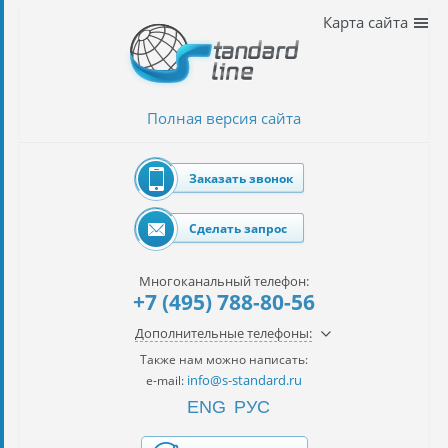
Наши
Карта сайта
услуги
таможенное
оформление
Полная версия сайта
Растаможка
авто
Заказать звонок
Импорт
автомобилей
Сделать запрос
импорт
на
Многоканальный телефон:
наш
+7 (495) 788-80-56
контракт
Дополнительные телефоны:
сертификация
Также нам можно написать:
товаров
info@s-standard.ru
e-mail:
ENG
РУС
авиаперевозки
грузов