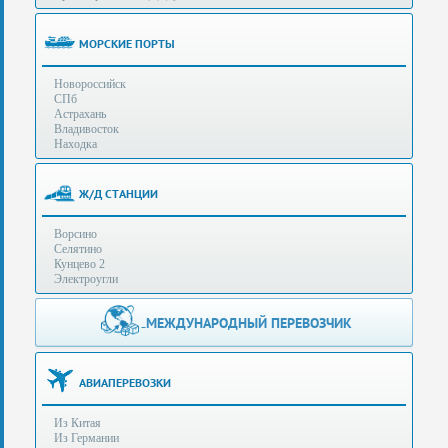
(особенности):
Полезная
МОРСКИЕ ПОРТЫ
информация
Новороссийск
СПб
Стоимость
Астрахань
услуг
Владивосток
Находка
Контакты
Ж/Д СТАНЦИИ
Заказать
Ворсино
звонок
Селятино
Кунцево 2
Сделать
Электроугли
запрос
Дополнительные
МЕЖДУНАРОДНЫЙ ПЕРЕВОЗЧИК
Многоканальный
телефоны:
телефон:
+7 (929) 575-
+7
96-62
АВИАПЕРЕВОЗКИ
(495)
+7 (925) 104-
Из Китая
15-94
788-
Из Германии