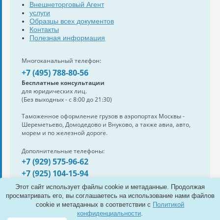
Внешнеторговый Агент
услуги
Образцы всех документов
Контакты
Полезная информация
Многоканальный телефон:
+7 (495) 788-80-56
Бесплатные консультации
для юридических лиц.
(Без выходных - с 8:00 до 21:30)
Таможенное оформление грузов в аэропортах Москвы -
Шереметьево, Домодедово и Внуково, а также авиа, авто,
морем и по железной дороге.
Дополнительные телефоны:
+7 (929) 575-96-62
+7 (925) 104-15-94
Также нам можно написать:
Этот сайт использует файлы cookie и метаданные. Продолжая
e-mail:
info@s-standard.ru
просматривать его, вы соглашаетесь на использование нами файлов
cookie и метаданных в соответствии с
Политикой
Полная версия сайта
конфиденциальности
.