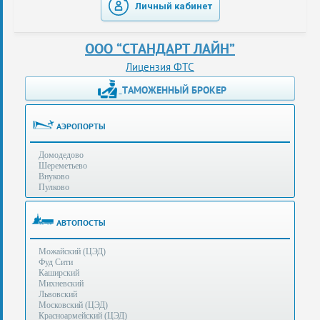
Личный кабинет
таможенные
перевозки
ООО “СТАНДАРТ ЛАЙН”
консультации
Лицензия ФТС
ТАМОЖЕННЫЙ БРОКЕР
Получение
ЭЦП
за
АЭРОПОРТЫ
сутки
Домодедово
Иные
Шереметьево
услуги
Внуково
Пулково
Опыт
оформления
АВТОПОСТЫ
Нас
Можайский (ЦЭД)
рекомендует
Фуд Сити
Каширский
Михневский
Львовский
Таможенные
Московский (ЦЭД)
процедуры
Красноармейский (ЦЭД)