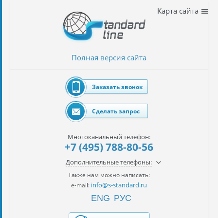
Наши
Карта сайта
услуги
таможенное
оформление
Полная версия сайта
Растаможка
авто
Заказать звонок
Импорт
автомобилей
Сделать запрос
импорт
на
Многоканальный телефон:
наш
+7 (495) 788-80-56
контракт
Дополнительные телефоны:
сертификация
Также нам можно написать:
товаров
info@s-standard.ru
e-mail:
ENG
РУС
авиаперевозки
грузов