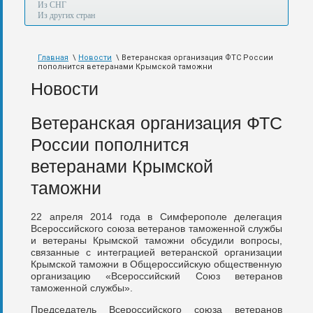
а
Из СНГ
также
Из других стран
авиа,
авто,
морем
Главная
\
Новости
\ Ветеранская организация ФТС России
и
пополнится ветеранами Крымской таможни
по
железной
Новости
дороге.
Ветеранская организация ФТС
России пополнится
ветеранами Крымской
таможни
22 апреля 2014 года в Симферополе делегация
Всероссийского союза ветеранов таможенной службы
и ветераны Крымской таможни обсудили вопросы,
связанные с интеграцией ветеранской организации
Крымской таможни в Общероссийскую общественную
организацию «Всероссийский Союз ветеранов
таможенной службы».
Председатель Всероссийского союза ветеранов