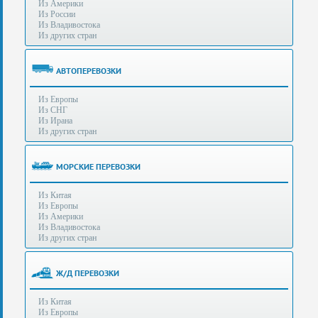
Из Америки
80-
e-mail:
info@s-standard.ru
Из России
56
Из Владивостока
Из других стран
Бесплатные
консультации
для
АВТОПЕРЕВОЗКИ
юр.лиц.
(Без
Из Европы
выходных
Из СНГ
-
Из Ирана
с
Из других стран
8:00
до
21:30)
МОРСКИЕ ПЕРЕВОЗКИ
Таможенное
Из Китая
оформление
Из Европы
грузов
Из Америки
в
Из Владивостока
аэропортах
Из других стран
Москвы
-
Шереметьево,
Ж/Д ПЕРЕВОЗКИ
Домодедово
и
Из Китая
Внуково,
Из Европы