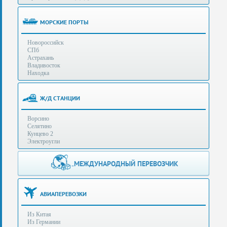
(особенности):
Полезная
МОРСКИЕ ПОРТЫ
информация
Новороссийск
СПб
Стоимость
Астрахань
услуг
Владивосток
Находка
Контакты
Ж/Д СТАНЦИИ
Заказать
Ворсино
звонок
Селятино
Кунцево 2
Сделать
Электроугли
запрос
Дополнительные
МЕЖДУНАРОДНЫЙ ПЕРЕВОЗЧИК
Многоканальный
телефоны:
телефон:
+7 (929) 575-
+7
96-62
АВИАПЕРЕВОЗКИ
(495)
+7 (925) 104-
Из Китая
15-94
788-
Из Германии