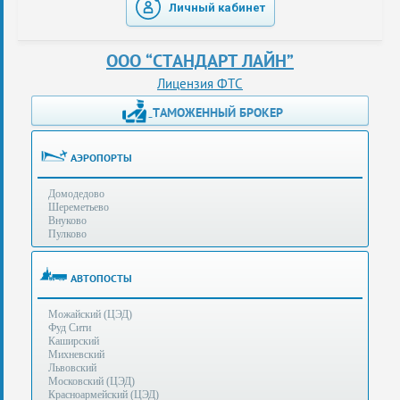
Личный кабинет
таможенные
перевозки
ООО “СТАНДАРТ ЛАЙН”
консультации
Лицензия ФТС
ТАМОЖЕННЫЙ БРОКЕР
Получение
ЭЦП
за
АЭРОПОРТЫ
сутки
Домодедово
Иные
Шереметьево
услуги
Внуково
Пулково
Опыт
оформления
АВТОПОСТЫ
Нас
Можайский (ЦЭД)
рекомендует
Фуд Сити
Каширский
Михневский
Львовский
Таможенные
Московский (ЦЭД)
процедуры
Красноармейский (ЦЭД)